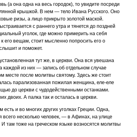
ь (а она одна на весь городок), то увидите посреди
лянной крышкой. В нем — тело Ивана Русского. Оно
овые ризы, а лицо прикрыто золотой маской.
ыстраивается с раннего утра и тянется до поздней
циальный уголок, где можно примерить на себя
 к его вещам, стоит мысленно попросить его о
слышит и поможет.
установленная тут же, в церкви. Она вся увешана
а каждой из них — запись об отдельном случае
м месте после молитвы святому. Здесь же стоит
алась парализованная пожилая женщина, еле-еле
щью до церкви с чудодейственными останками.
х двоих. А палка так и осталась в церкви.
 есть и во многих других уголках Греции. Одна,
я всего несколько человек, — в Афинах, на улице
. И там тоже на греческом языке возносятся молитвы