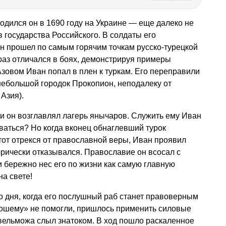
родился он в 1690 году на Украине — еще далеко не
 государства Российского. В солдаты его
н прошел по самым горячим точкам русско-турецкой
 раз отличался в боях, демонстрируя примеры
Азовом Иван попал в плен к туркам. Его переправили
 небольшой городок Прокопион, неподалеку от
Азия).
 и он возглавлял лагерь янычаров. Служить ему Иван
ваться? Но когда вконец обнаглевший турок
 тот отрекся от православной веры, Иван проявил
орически отказывался. Православие он всосал с
и бережно нес его по жизни как самую главную
на свете!
го дня, когда его послушный раб станет правоверным
ошему» не помогли, пришлось применить силовые
 вельможа слыл знатоком. В ход пошло раскаленное