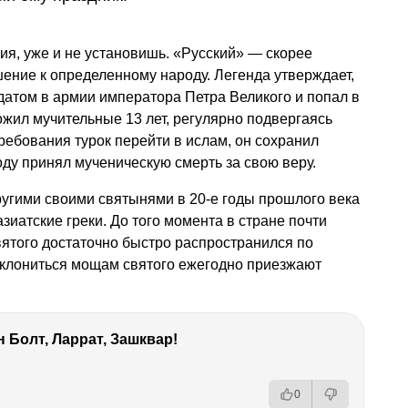
я, уже и не установишь. «Русский» — скорее
ение к определенному народу. Легенда утверждает,
датом в армии императора Петра Великого и попал в
ожил мучительные 13 лет, регулярно подвергаясь
ребования турок перейти в ислам, он сохранил
оду принял мученическую смерть за свою веру.
ругими своими святынями в 20-е годы прошлого века
зиатские греки. До того момента в стране почти
святого достаточно быстро распространился по
оклониться мощам святого ежегодно приезжают
 Болт, Ларрат, Зашквар!
0