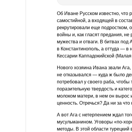
Об Иване Русском известно, что 
самостийной, а входящей в состав
рекрутировали еще подростком, о
войны и, как гласят предания, не
мужества и отваги. В битвах под 
в Константинополь, а оттуда — в
Кессарии Каппадокийской (Малая 
Нового хозяина Ивана звали Ага,
не отказывался — куда ж было де
потребовал у своего раба, чтобы
поразительную твердость и катег
молоком матери, в нем он вырос 
ценность. Отречься? Да ни за что 
А вот Ага с нетерпением ждал то
мусульманином. Уговоры «по-хор
методы. В этой области турецкий