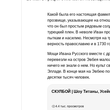
Какой была его настоящая фамили
прозвище, указывающее на отнош
что он был простым рядовым сол
турецкий плен. В неволе Иван пр
пыткам и насилию. Несмотря на т
верность православию и в 1730 г
Мощи Ивана Русского вместе с д
перевезли на остров Эвбея малоа
ничего не знали о нем. Но культ 
Элладе. В конце мая на Эвбею п
десятки тысяч человек.
СКУЛБОЙ | Шоу Титаны, Усейн
РЕКЛАМА
РЕКЛАМА
РЕКЛАМА
РЕКЛАМА
4.4 тыс. просмотров