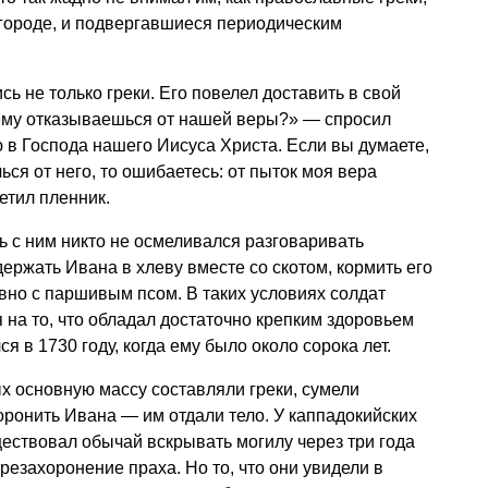
 городе, и подвергавшиеся периодическим
ь не только греки. Его повелел доставить в свой
ему отказываешься от нашей веры?» — спросил
ю в Господа нашего Иисуса Христа. Если вы думаете,
ься от него, то ошибаетесь: от пыток моя вера
етил пленник.
ь с ним никто не осмеливался разговаривать
ержать Ивана в хлеву вместе со скотом, кормить его
вно с паршивым псом. В таких условиях солдат
я на то, что обладал достаточно крепким здоровьем
я в 1730 году, когда ему было около сорока лет.
х основную массу составляли греки, сумели
оронить Ивана — им отдали тело. У каппадокийских
ествовал обычай вскрывать могилу через три года
резахоронение праха. Но то, что они увидели в