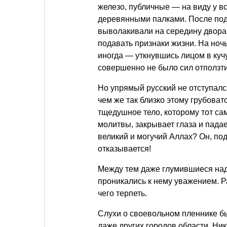
железо, публичные — на виду у в
деревянными палками. После под
выволакивали на середину двора 
подавать признаки жизни. На ночь
иногда — уткнувшись лицом в кучу
совершенно не было сил отползти 
Но упрямый русский не отступался
чем же так близко этому грубоват
тщедушное тело, которому тот са
молитвы, закрывает глаза и пада
великий и могучий Аллах? Он, под
отказывается!
Между тем даже глумившиеся над
проникались к нему уважением. Ра
чего терпеть.
Слухи о своевольном пленнике б
даже других городов области. Ник