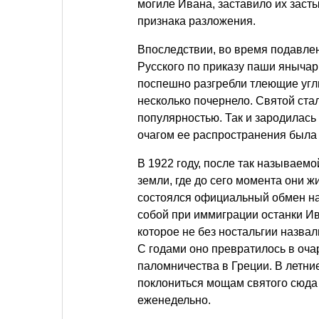
могиле Ивана, заставило их засты
признака разложения.
Впоследствии, во время подавлен
Русского по приказу паши янычар
поспешно разгребли тлеющие угли
несколько почернело. Святой ста
популярностью. Так и зародилась
очагом ее распространения была 
В 1922 году, после так называемо
земли, где до сего момента они 
состоялся официальный обмен на
собой при иммиграции останки Ив
которое не без ностальгии назва
С годами оно превратилось в оча
паломничества в Греции. В летн
поклониться мощам святого сюда
еженедельно.