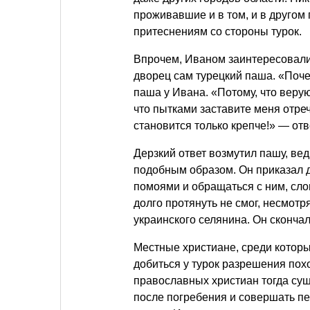
проживавшие и в том, и в другом
притеснениям со стороны турок.
Впрочем, Иваном заинтересовалис
дворец сам турецкий паша. «Поч
паша у Ивана. «Потому, что веру
что пытками заставите меня отреч
становится только крепче!» — отв
Дерзкий ответ возмутил пашу, вед
подобным образом. Он приказал д
помоями и обращаться с ним, сло
долго протянуть не смог, несмотр
украинского селянина. Он скончалс
Местные христиане, среди которы
добиться у турок разрешения пох
православных христиан тогда сущ
после погребения и совершать пе