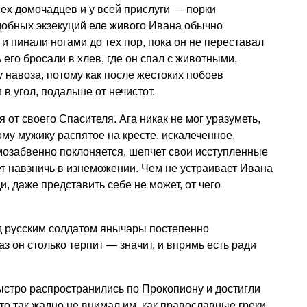
сех домочадцев и у всей прислуги — порки
обных экзекуций еле живого Ивана обычно
и пинали ногами до тех пор, пока он не переставал
 его бросали в хлев, где он спал с животными,
 навоза, потому как после жестоких побоев
в угол, подальше от нечистот.
 от своего Спасителя. Ага никак не мог уразуметь,
ому мужику распятое на кресте, искалеченное,
мозабвенно поклоняется, шепчет свои исступленные
ет навзничь в изнеможении. Чем не устраивает Ивана
и, даже представить себе не может, от чего
 русским солдатом янычары постепенно
з он столько терпит — значит, и впрямь есть ради
ыстро распространились по Прокопиону и достигли
то так жадно не внимал им, как православные греки,