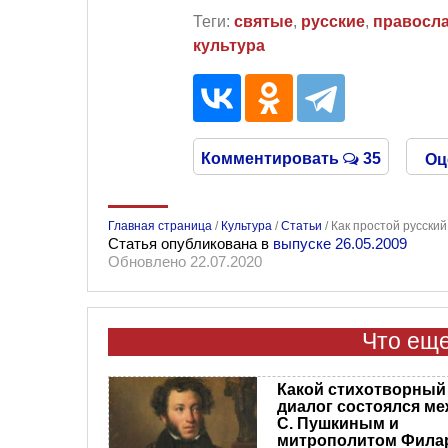
Теги:
святые
,
русские
,
правосл
культура
Комментировать
35
Оц
Главная страница
/
Культура
/
Статьи
/
Как простой русский
Статья опубликована в
выпуске 26.05.2009
Обновлено 22.07.2020
Что еще
Какой стихотворный
диалог состоялся ме
С. Пушкиным и
митрополитом Фила