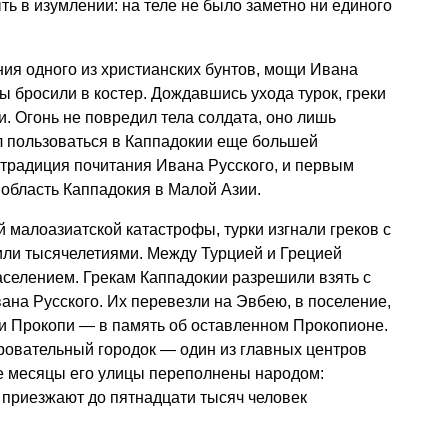
ть в изумлении: на теле не было заметно ни единого
ия одного из христианских бунтов, мощи Ивана
ы бросили в костер. Дождавшись ухода турок, греки
. Огонь не повредил тела солдата, оно лишь
л пользоваться в Каппадокии еще большей
 традиция почитания Ивана Русского, и первым
область Каппадокия в Малой Азии.
й малоазиатской катастрофы, турки изгнали греков с
жили тысячелетиями. Между Турцией и Грецией
селением. Грекам Каппадокии разрешили взять с
ана Русского. Их перевезли на Эвбею, в поселение,
ли Прокопи — в память об оставленном Прокопионе.
ровательный городок — один из главных центров
ие месяцы его улицы переполнены народом:
 приезжают до пятнадцати тысяч человек