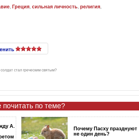
авие
,
Греция
,
сильная личность
,
религия
,
енить
 солдат стал греческим святым?
 почитать по теме?
жду А.
Почему Пасху празднуют
не один день?
ретом