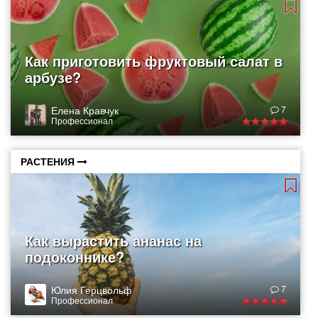
Как приготовить фруктовый салат в
арбузе?
Елена Кравчук
7
Профессионал
РАСТЕНИЯ
Как вырастить ананас на
подоконнике?
Юлия Герцвольф
7
Профессионал