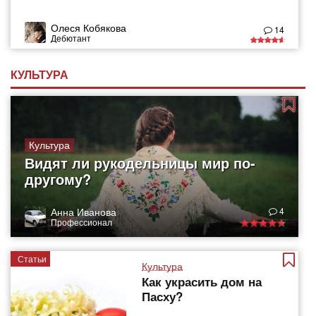
Олеся Кобякова
14
Дебютант
КУЛЬТУРА
Культура
Видят ли рукодельницы мир по-
другому?
Анна Иванова
4
Профессионал
Статьи
Культура
Как украсить дом на
Пасху?