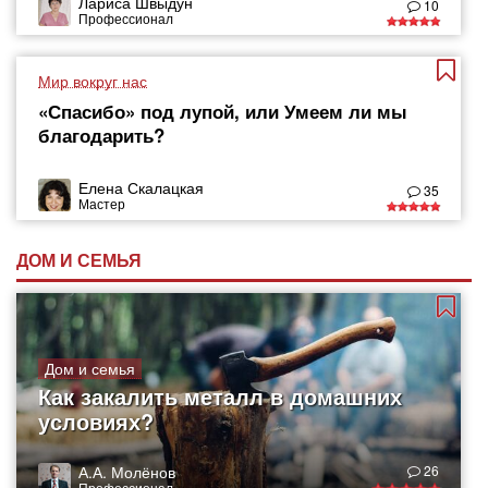
Лариса Швыдун
10
Профессионал
Мир вокруг нас
«Спасибо» под лупой, или Умеем ли мы
благодарить?
Елена Скалацкая
35
Мастер
ДОМ И СЕМЬЯ
Дом и семья
Как закалить металл в домашних
условиях?
А.А. Молёнов
26
Профессионал