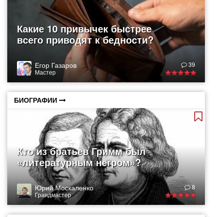
Какие 10 привычек быстрее
всего приводят к бедности?
Егор Газаров
39
Мастер
БИОГРАФИИ
Кто из братьев Гримм был
«литературным негром»?
Юрий Москаленко
8
Грандмастер