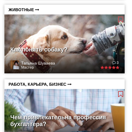
ЖИВОТНЫЕ
Как понять собаку?
Татьяна Шуваева
3
Мастер
РАБОТА, КАРЬЕРА, БИЗНЕС
Чем привлекательна профессия
бухгалтера?