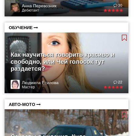
Анна Перевозник
30
Дебютант
ОБУЧЕНИЕ
Как научиться говорить красиво и
свободно, или Чей голосок тут
раздается?
Людмила Есипова
22
Мастер
АВТО-МОТО