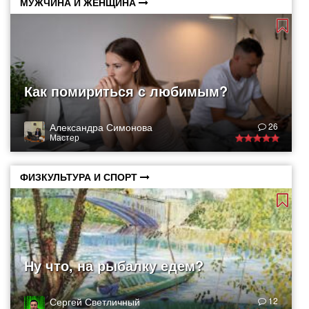
МУЖЧИНА И ЖЕНЩИНА
Как помириться с любимым?
Александра Симонова
26
Мастер
ФИЗКУЛЬТУРА И СПОРТ
Ну что, на рыбалку едем?
Сергей Светличный
12