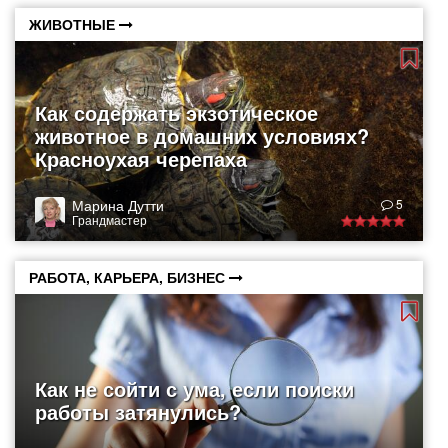
ЖИВОТНЫЕ
Как содержать экзотическое
животное в домашних условиях?
Красноухая черепаха
Марина Дутти
5
Грандмастер
РАБОТА, КАРЬЕРА, БИЗНЕС
Как не сойти с ума, если поиски
работы затянулись?