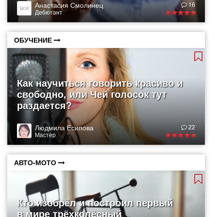
Анастасия Смолинец
16
Дебютант
ОБУЧЕНИЕ
Как научиться говорить красиво и
свободно, или Чей голосок тут
раздается?
Людмила Есипова
22
Мастер
АВТО-МОТО
Кто изобрёл и построил первый
в мире трёхколёсный