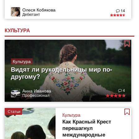
Олеся Кобякова
14
Дебютант
КУЛЬТУРА
Культура
Видят ли рукодельницы мир по-
другому?
Анна Иванова
4
Профессионал
Статьи
Культура
Как Красный Крест
перешагнул
международные