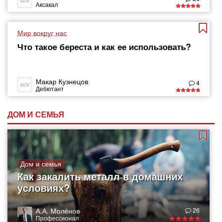
Аксакал
Мир вокруг нас
Что такое береста и как ее использовать?
Макар Кузнецов
4
Дебютант
ДОМ И СЕМЬЯ
Дом и семья
Как закалить металл в домашних
условиях?
А.А. Молёнов
26
Профессионал