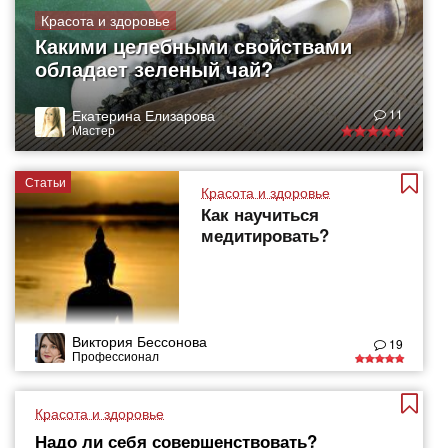
Красота и здоровье
Какими целебными свойствами
обладает зеленый чай?
Екатерина Елизарова
11
Мастер
Статьи
Красота и здоровье
Как научиться
медитировать?
Виктория Бессонова
19
Профессионал
Красота и здоровье
Надо ли себя совершенствовать?