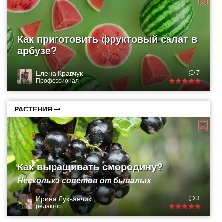
Как приготовить фруктовый салат в
арбузе?
Елена Кравчук
7
Профессионал
РАСТЕНИЯ
Как выращивать смородину?
Несколько советов от бывалых
Ирина Лукьянчик
3
редактор