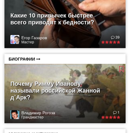
Какие 10 привычек быстрее
всего приводят к бедности?
Егор Газаров
39
Мастер
БИОГРАФИИ
Почему Римму Иванову
называли российской Жанной
д’Арк?
Владимир Рогоза
1
Грандмастер