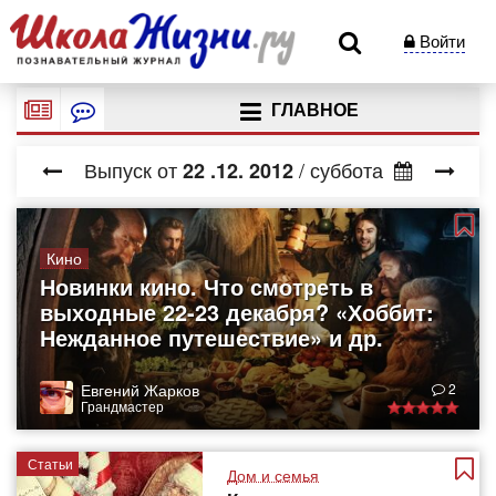
Войти
ГЛАВНОЕ
Выпуск от
/ суббота
22
.12.
2012
Кино
Новинки кино. Что смотреть в
выходные 22-23 декабря? «Хоббит:
Нежданное путешествие» и др.
Евгений Жарков
2
Грандмастер
Статьи
Дом и семья