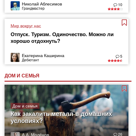
Николай Аблесимов
10
Грандмастер
Мир вокруг нас
Отпуск. Туризм. Одиночество. Можно ли
хорошо отдохнуть?
Екатерина Каширина
5
Дебютант
ДОМ И СЕМЬЯ
Дом и семья
Как закалить металл в домашних
условиях?
А.А. Молёнов
26