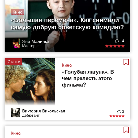
Кино
«Большая перемена». Как снимали
самую добрую советскую комедию?
Яна Малинка
14
Мастер
Статьи
Кино
«Голубая лагуна». В
чем прелесть этого
фильма?
Виктория Викольская
3
Дебютант
Кино