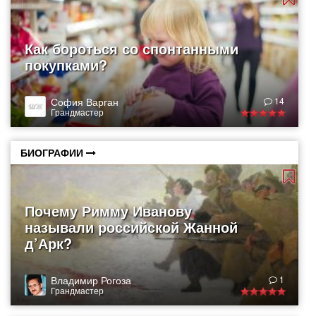
Как бороться со спонтанными
покупками?
София Варган
14
Грандмастер
БИОГРАФИИ
Почему Римму Иванову
называли российской Жанной
д’Арк?
Владимир Рогоза
1
Грандмастер