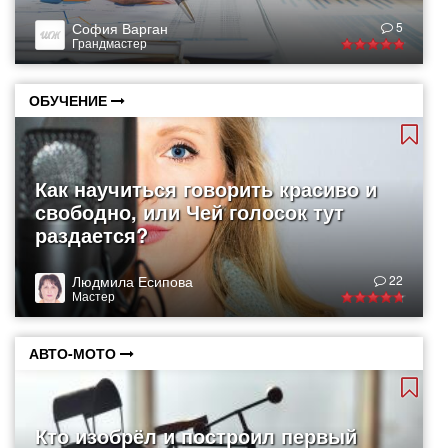
София Варган
5
Грандмастер
ОБУЧЕНИЕ
Как научиться говорить красиво и
свободно, или Чей голосок тут
раздается?
Людмила Есипова
22
Мастер
АВТО-МОТО
Кто изобрёл и построил первый