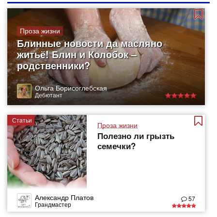
Проза жизни
Блинные новости да масляно
житьё! Блин и Колобок –
родственники?
Ольга Борисоглебская
Дебютант
Статьи
Проза жизни
Полезно ли грызть
семечки?
Александр Платов
57
Грандмастер