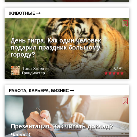
ЖИВОТНЫЕ
День тигра. Как один человек
подарил праздник большому
городу?
Тина Хеллвиг
41
Грандмастер
РАБОТА, КАРЬЕРА, БИЗНЕС
Презентация. Как читать доклад?
Часть 1