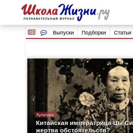
Выпуски
Подборки
Статьи
Культура
Китайская императрица Цы Си
жертва обстоятельств?