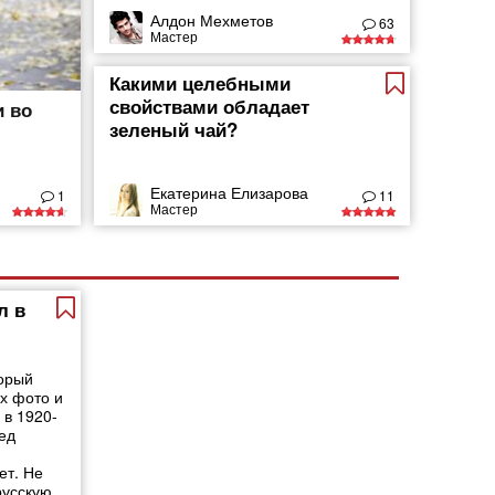
Алдон Мехметов
63
Мастер
Какими целебными
свойствами обладает
и во
зеленый чай?
Екатерина Елизарова
1
11
Мастер
л в
орый
х фото и
 в 1920-
ед
ет. Не
русскую