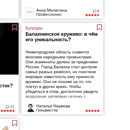
Анна Милютина
2
Профессионал
Культура
Балахнинское кружево: в чём
его уникальность?
Нижегородская область славится
многими народными промыслами.
Они знамениты далеко за пределами
России. Город Балахна стал центром
самых разных ремёсел, но поистине
мировую известность ему принесло
кружево. Оно не похоже на то, что
стик?
плетут в других краях. Чтобы
убедиться в этом, достаточно увидеть
воздушную шёлковую сеточку с
россыпью сказочных цветов и
Наталья Наумова
причудливых листьев. История у
11
Грандмастер
промысла тоже очень интересная.