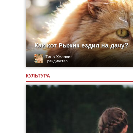
Как кот Рыжик ездил на дачу?
Тина Хеллвиг
Грандмастер
КУЛЬТУРА