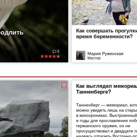
Как совершать прогулк
родлить
время беременности?
3
Мария Руженская
Мастер
Как выглядел мемориа
Танненберге?
Танненберг — мемориал, кот
можно увидеть лишь на стары
в кинохрониках. Выстроенный
е годы для прославления поб
германского оружия, он не
просуществовал и двадцати л
надеясь отразить Восточно-п