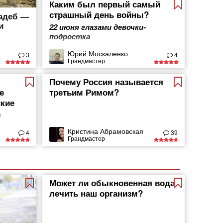
Каким был первый самый
страшный день войны?
вадеб —
и
22 июня глазами девочки-
подростка
Юрий Москаленко
3
4
Грандмастер
Почему Россия называется
е
третьим Римом?
кие
а
Кристина Абрамовская
4
39
Грандмастер
Может ли обыкновенная вода
лечить наш организм?