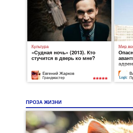
Культура
Мир во
«Судная ночь» (2013). Кто
Опасн
стучится в дверь ко мне?
авант
адрен
Евгений Жарков
В
Грандмастер
П
ПРОЗА ЖИЗНИ