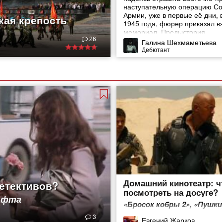
наступательную операцию Со
Армии, уже в первые её дни, 
кая крепость
1945 года, фюрер приказал в
мемориал. Предыстория
26
Галина Шехмаметьева
Дебютант
Домашний кинотеатр: ч
детективов?
посмотреть на досуге?
Гафта
«Бросок кобры 2», «Пушки
и азарт» и не только
3
Евгений Жарков