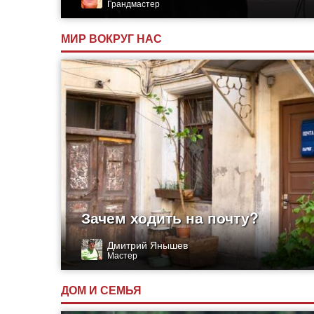
Грандмастер
МИР ВОКРУГ НАС
Зачем ходить на почту?
Дмитрий Янышев
Мастер
ДОМ И СЕМЬЯ