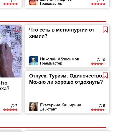
Грандмастер
Что есть в металлургии от
химии?
Николай Аблесимов
10
Грандмастер
Отпуск. Туризм. Одиночество.
Можно ли хорошо отдохнуть?
Что
уха?
Екатерина Каширина
7
5
Дебютант