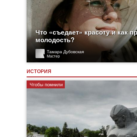
Что «съедает» красоту и как п
молодость?
Тамара Дубовская
Мастер
ИСТОРИЯ
Чтобы помнили