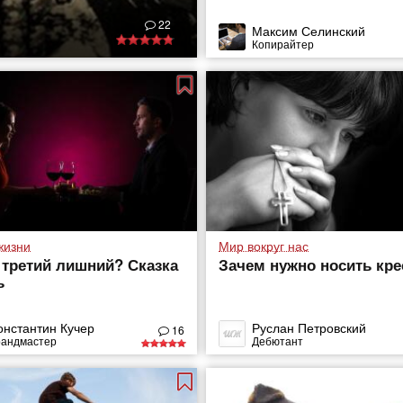
22
Максим Селинский
Копирайтер
жизни
Мир вокруг нас
 третий лишний? Сказка
Зачем нужно носить кре
ь
онстантин Кучер
Руслан Петровский
16
рандмастер
Дебютант