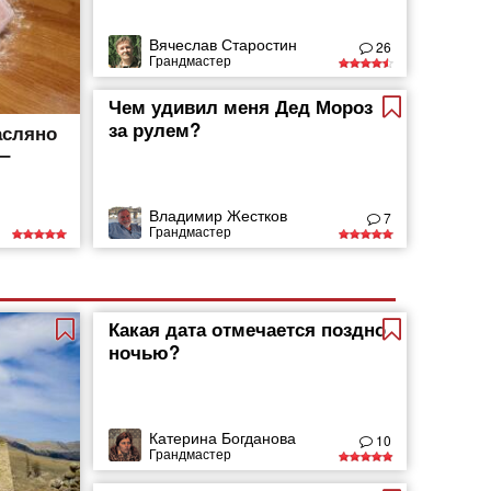
Вячеслав Старостин
26
Грандмастер
Чем удивил меня Дед Мороз
за рулем?
асляно
 –
Владимир Жестков
7
Грандмастер
Какая дата отмечается поздно
ночью?
Катерина Богданова
10
Грандмастер