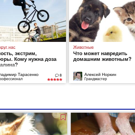
круг нас
Животные
ость, экстрим,
Что может навредить
юры. Кому нужна доза
домашним животным?
алина?
ладимир Тарасенко
Алексей Норкин
8
рофессионал
Грандмастер