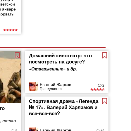
ветской
в январе
зорвать
Домашний кинотеатр: что
посмотреть на досуге?
«Отверженные» и др.
Евгений Жарков
2
Грандмастер
Спортивная драма «Легенда
№ 17». Валерий Харламов и
то
все-все-все?
, телки
Евгений Жарков
2
12