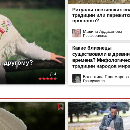
Ритуалы осетинских с
традиции или пережитк
прошлого?
Мадина Ардасенова
Профессионал
Какие близнецы
существовали в древни
времена? Мифологичес
о-другому?
традиции народов мир
ды. И не только они,
4
дывает их творения.
Валентина Пономарева
Грандмастер
, выполненные
ышивания издавна
ет искать еще в
о было