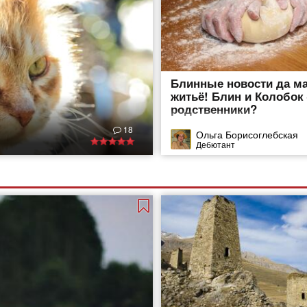
Блинные новости да м
житьё! Блин и Колобок
родственники?
18
Ольга Борисоглебская
Дебютант