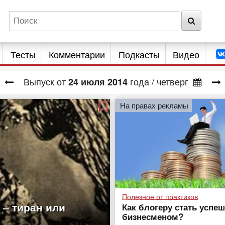
Тесты
Комментарии
Подкасты
Видео
Выпуск от
года
/ четверг
24
июля
2014
На правах рекламы
Полезное от практиков
 – тиран или
Как блогеру стать усп
бизнесменом?