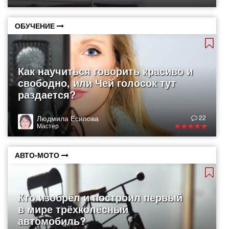
ОБУЧЕНИЕ
Как научиться говорить красиво и
свободно, или Чей голосок тут
раздается?
Людмила Есипова
22
Мастер
АВТО-МОТО
Кто изобрёл и построил первый
в мире трёхколёсный
автомобиль?