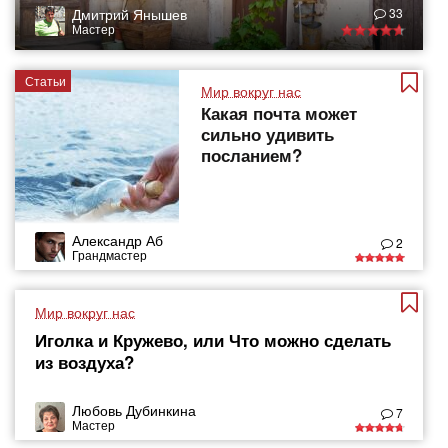
Дмитрий Янышев
33
Мастер
Статьи
Мир вокруг нас
Какая почта может
сильно удивить
посланием?
Александр Аб
2
Грандмастер
Мир вокруг нас
Иголка и Кружево, или Что можно сделать
из воздуха?
Любовь Дубинкина
7
Мастер