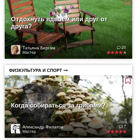
Отдохнуть вдвоем или друг от
друга?
Плюсы и минусы совместного отпуска
Татьяна Бергам
20
Мастер
ФИЗКУЛЬТУРА И СПОРТ
Когда собираться за грибами?
Календарь грибника
Александр Филатов
7
Мастер