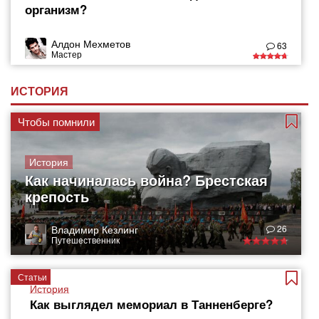
организм?
Алдон Мехметов
63
Мастер
ИСТОРИЯ
Чтобы помнили
История
Как начиналась война? Брестская
крепость
Владимир Кезлинг
26
Путешественник
Статьи
История
Как выглядел мемориал в Танненберге?