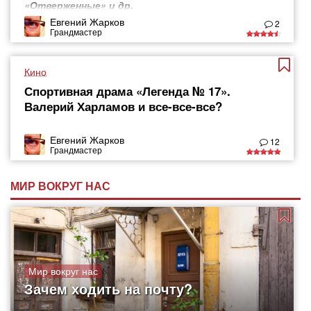
«Отверженные» и др.
Евгений Жарков
2
Грандмастер
Кино
Спортивная драма «Легенда № 17».
Валерий Харламов и все-все-все?
Евгений Жарков
12
Грандмастер
МИР ВОКРУГ НАС
Мир вокруг нас
Зачем ходить на почту?