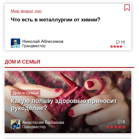
Мир вокруг нас
Что есть в металлургии от химии?
Николай Аблесимов
10
Грандмастер
ДОМ И СЕМЬЯ
Дом и семья
Какую пользу здоровью приносит
рукоделие?
Анастасия Бабакова
8
Грандмастер