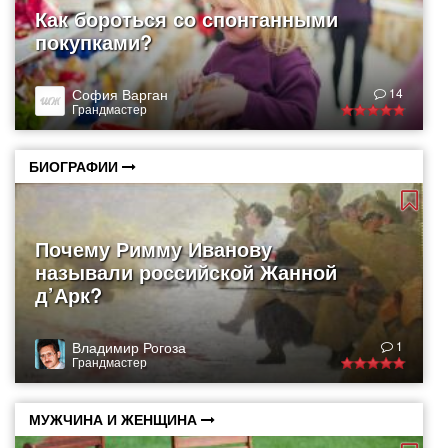
Как бороться со спонтанными
покупками?
София Варган
14
Грандмастер
БИОГРАФИИ
Почему Римму Иванову
называли российской Жанной
д’Арк?
Владимир Рогоза
1
Грандмастер
МУЖЧИНА И ЖЕНЩИНА