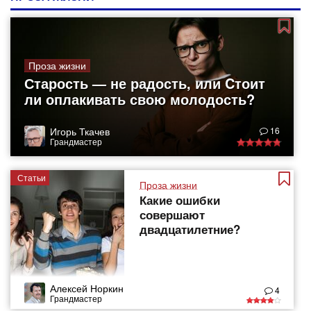
Проза жизни
Старость — не радость, или Cтоит
ли оплакивать свою молодость?
Игорь Ткачев
16
Грандмастер
Статьи
Проза жизни
Какие ошибки
совершают
двадцатилетние?
Алексей Норкин
4
Грандмастер