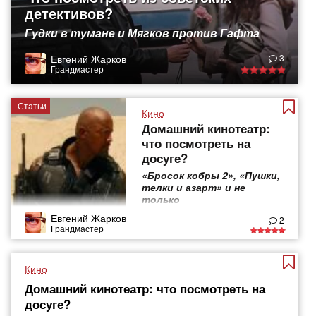
детективов?
Гудки в тумане и Мягков против Гафта
Евгений Жарков
3
Грандмастер
Статьи
Кино
Домашний кинотеатр:
что посмотреть на
досуге?
«Бросок кобры 2», «Пушки,
телки и азарт» и не
только
Евгений Жарков
2
Грандмастер
Кино
Домашний кинотеатр: что посмотреть на
досуге?