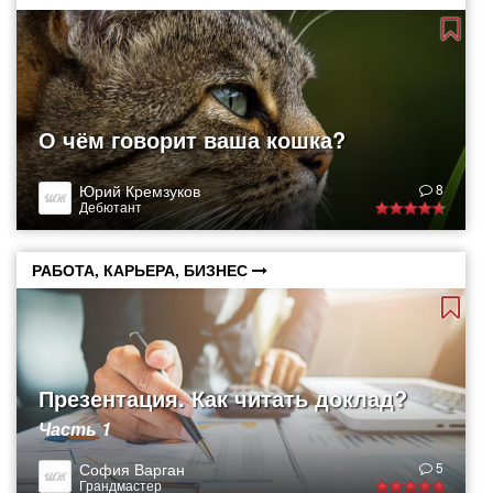
О чём говорит ваша кошка?
Юрий Кремзуков
8
Дебютант
РАБОТА, КАРЬЕРА, БИЗНЕС
Презентация. Как читать доклад?
Часть 1
София Варган
5
Грандмастер