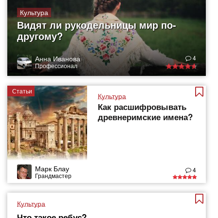
Культура
Видят ли рукодельницы мир по-
другому?
Анна Иванова
4
Профессионал
Статьи
Культура
Как расшифровывать
древнеримские имена?
Марк Блау
4
Грандмастер
Культура
Что такое ребус?