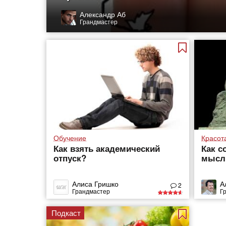
Александр Аб
Грандмастер
Обучение
Красот
Как взять академический
Как с
отпуск?
мысл
Алиса Гришко
А
2
Грандмастер
Г
Подкаст