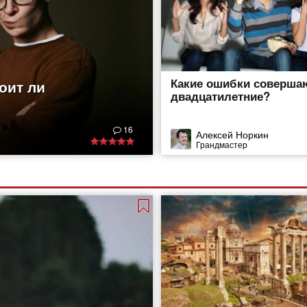
Какие ошибки соверша
оит ли
двадцатилетние?
16
Алексей Норкин
Грандмастер