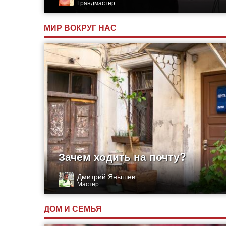
Грандмастер
МИР ВОКРУГ НАС
Зачем ходить на почту?
Дмитрий Янышев
Мастер
ДОМ И СЕМЬЯ