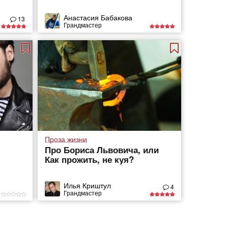
Анастасия Бабакова
13
Грандмастер
Проза жизни
Про Бориса Львовича, или
Как прожить, не куя?
Илья Криштул
4
Грандмастер