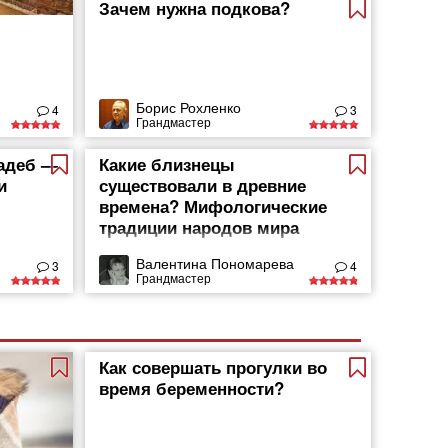
Зачем нужна подкова?
Борис Рохленко
4
3
Грандмастер
вадеб —
Какие близнецы
и
существовали в древние
времена? Мифологические
традиции народов мира
Валентина Пономарева
3
4
Грандмастер
Как совершать прогулки во
время беременности?