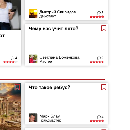
Дмитрий Свиридов
8
Дебютант
Чему нас учит лето?
ют
Светлана Боженкова
4
2
Мастер
Что такое ребус?
Марк Блау
4
Грандмастер