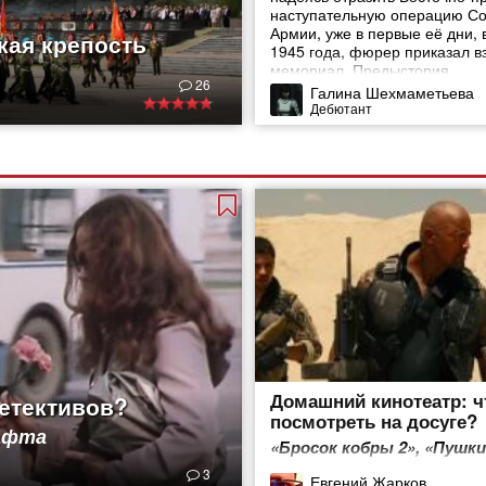
наступательную операцию Со
Армии, уже в первые её дни, 
кая крепость
1945 года, фюрер приказал в
мемориал. Предыстория
26
Галина Шехмаметьева
Дебютант
Домашний кинотеатр: ч
детективов?
посмотреть на досуге?
Гафта
«Бросок кобры 2», «Пушки
и азарт» и не только
3
Евгений Жарков