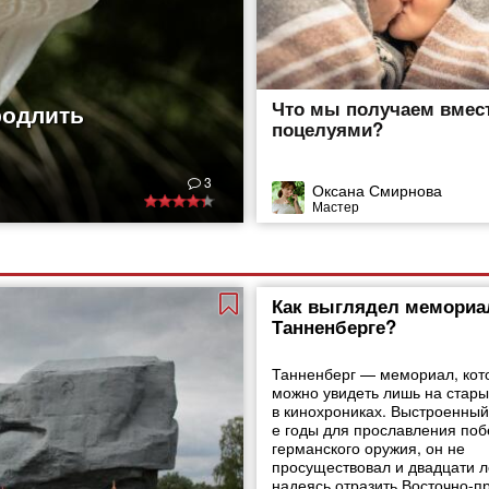
Что мы получаем вмест
родлить
поцелуями?
3
Оксана Смирнова
Мастер
Как выглядел мемориа
Танненберге?
Танненберг — мемориал, кот
можно увидеть лишь на стары
в кинохрониках. Выстроенный
е годы для прославления поб
германского оружия, он не
просуществовал и двадцати л
надеясь отразить Восточно-п