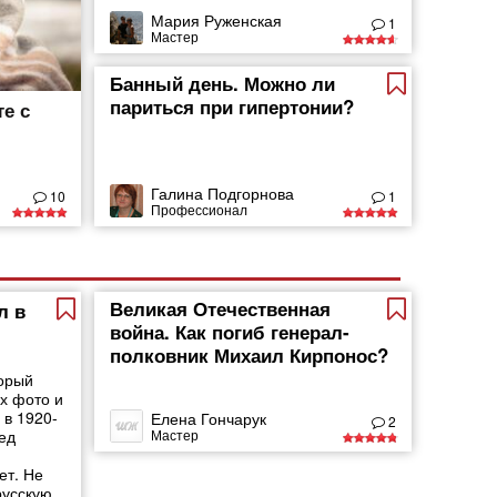
Мария Руженская
1
Мастер
Банный день. Можно ли
париться при гипертонии?
е с
Галина Подгорнова
10
1
Профессионал
Великая Отечественная
л в
война. Как погиб генерал-
полковник Михаил Кирпонос?
орый
х фото и
 в 1920-
Елена Гончарук
2
Мастер
ед
ет. Не
русскую