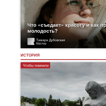
Что «съедает» красоту и как п
молодость?
Тамара Дубовская
Мастер
ИСТОРИЯ
Чтобы помнили