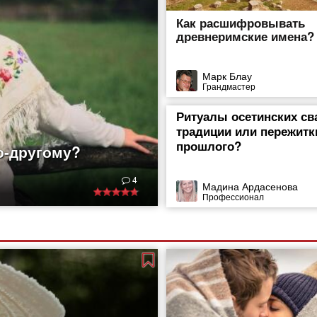
Как расшифровывать
древнеримские имена?
Марк Блау
Грандмастер
Ритуалы осетинских с
традиции или пережитк
прошлого?
о-другому?
ды. И не только они,
4
дывает их творения.
Мадина Ардасенова
Профессионал
, выполненные
ышивания издавна
ет искать еще в
о было