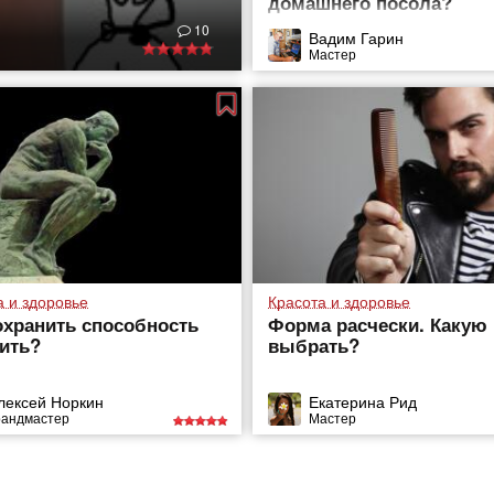
домашнего посола?
10
Вадим Гарин
Мастер
а и здоровье
Красота и здоровье
охранить способность
Форма расчески. Какую
ить?
выбрать?
лексей Норкин
Екатерина Рид
рандмастер
Мастер