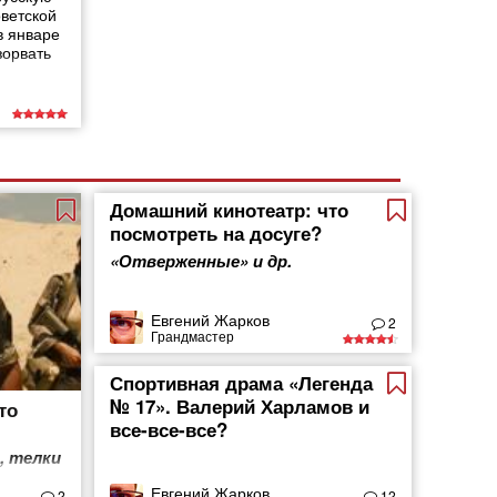
ветской
в январе
зорвать
Домашний кинотеатр: что
посмотреть на досуге?
«Отверженные» и др.
Евгений Жарков
2
Грандмастер
Спортивная драма «Легенда
№ 17». Валерий Харламов и
то
все-все-все?
, телки
Евгений Жарков
2
12