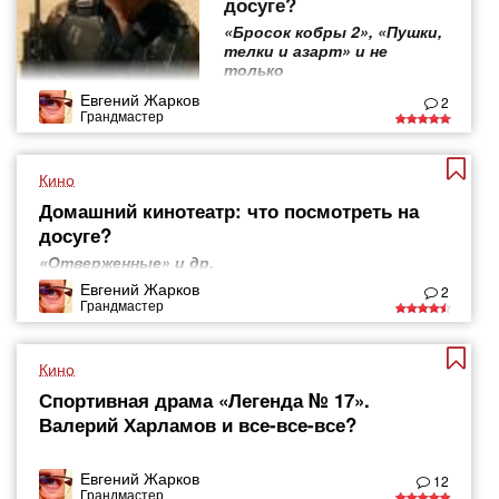
досуге?
«Бросок кобры 2», «Пушки,
телки и азарт» и не
только
Евгений Жарков
2
Грандмастер
Кино
Домашний кинотеатр: что посмотреть на
досуге?
«Отверженные» и др.
Евгений Жарков
2
Грандмастер
Кино
Спортивная драма «Легенда № 17».
Валерий Харламов и все-все-все?
Евгений Жарков
12
Грандмастер