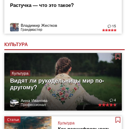
Растучка — что это такое?
Владимир Жестков
15
Грандмастер
КУЛЬТУРА
Культура
Видят ли рукодельницы мир по-
другому?
Анна Иванова
4
Профессионал
Статьи
Культура
Как расшифровывать