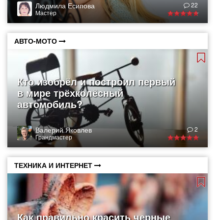
Людмила Есипова
22
Мастер
АВТО-МОТО
Кто изобрёл и построил первый
в мире трёхколёсный
автомобиль?
Валерий Яковлев
2
Грандмастер
ТЕХНИКА И ИНТЕРНЕТ
Как правильно красить черные