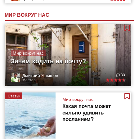
МИР ВОКРУГ НАС
Мир вокруг нас
Зачем ходить на почту?
Дмитрий Янышев
33
Мастер
Статьи
Мир вокруг нас
Какая почта может
сильно удивить
посланием?