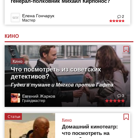
генерал-полковник Михаил Кирпонос?
Елена Гончарук
2
Мастер
КИНО
Кино
Что посмотреть из советских
детективов?
Гудки в тумане и Мягков против Гафта
Евгений Жарков
3
Грандмастер
Статьи
Кино
Домашний кинотеатр:
что посмотреть на