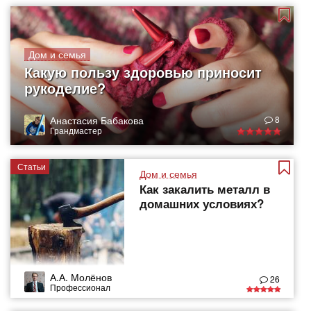
Дом и семья
Какую пользу здоровью приносит
рукоделие?
Анастасия Бабакова
8
Грандмастер
Статьи
Дом и семья
Как закалить металл в
домашних условиях?
А.А. Молёнов
26
Профессионал