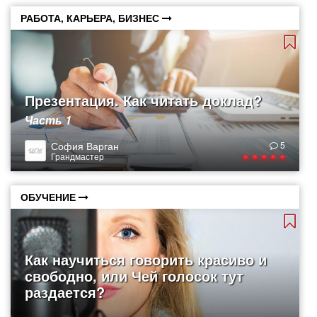
РАБОТА, КАРЬЕРА, БИЗНЕС
Презентация. Как читать доклад?
Часть 1
София Варган
5
Грандмастер
ОБУЧЕНИЕ
Как научиться говорить красиво и
свободно, или Чей голосок тут
раздается?