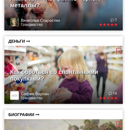
металлы?
Вячеслав Старостин
7
Грандмастер
ДЕНЬГИ
Как бороться со спонтанными
покупками?
София Варган
14
Грандмастер
БИОГРАФИИ