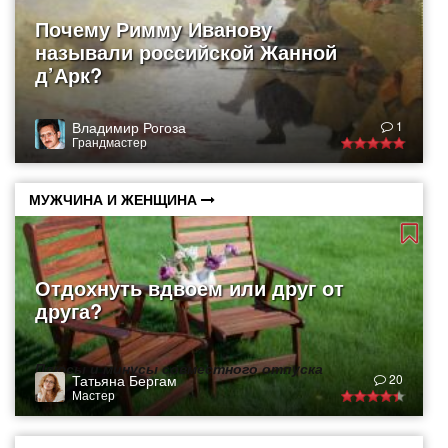
Почему Римму Иванову
называли российской Жанной
д’Арк?
Владимир Рогоза
1
Грандмастер
МУЖЧИНА И ЖЕНЩИНА
Отдохнуть вдвоем или друг от
друга?
Плюсы и минусы совместного отпуска
Татьяна Бергам
20
Мастер