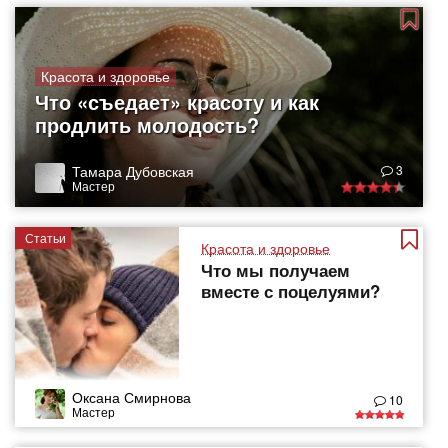
Красота и здоровье
Что «съедает» красоту и как
продлить молодость?
Тамара Дубовская
3
Мастер
Статьи
Красота и здоровье
Что мы получаем
вместе с поцелуями?
Оксана Смирнова
10
Мастер