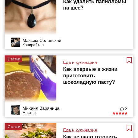
Как удалить папилломы
на шее?
Максим Селинский
Копирайтер
Статьи
Еда и кулинария
Как впервые в жизни
приготовить
шоколадную пасту?
Михаил Варяница
2
Мастер
Статьи
Еда и кулинария
Как не надо готовить