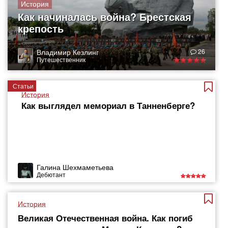
История
Как начиналась война? Брестская
крепость
Владимир Кезлинг
26
Путешественник
Статьи
История
Как выглядел мемориал в Танненберге?
Галина Шехмаметьева
Дебютант
История
Великая Отечественная война. Как погиб