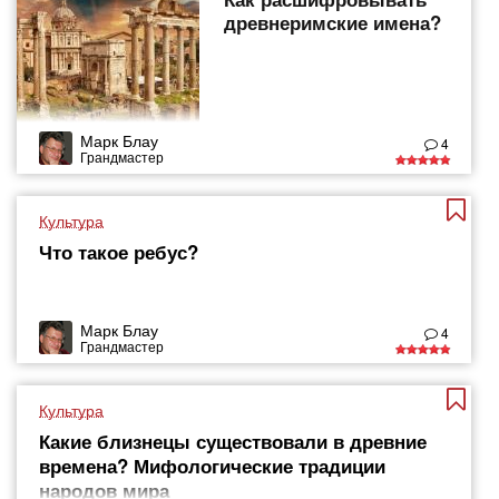
древнеримские имена?
Марк Блау
4
Грандмастер
Культура
Что такое ребус?
Марк Блау
4
Грандмастер
Культура
Какие близнецы существовали в древние
времена? Мифологические традиции
народов мира