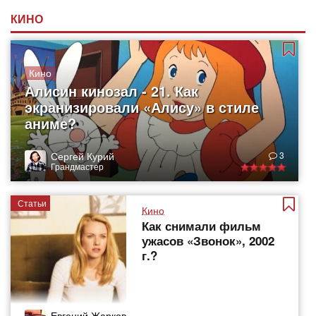
КИНО
Кино
Алисин кинозал - 21. Как
экранизировали «Алису» в стиле
аниме?
Сергей Курий
3
Грандмастер
Статьи
Кино
Как снимали фильм
ужасов «Звонок», 2002
г.?
Евгений Жарков