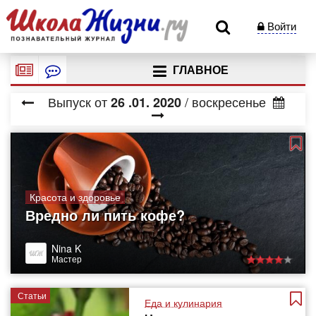
Войти
ГЛАВНОЕ
Выпуск от
/ воскресенье
26
.01.
2020
Красота и здоровье
Вредно ли пить кофе?
Nina K
Мастер
Статьи
Еда и кулинария