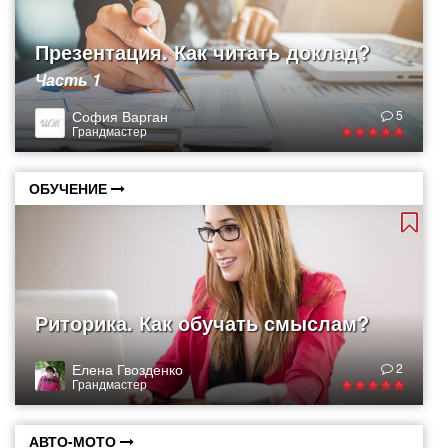
Презентация. Как читать доклад?
Часть 1
София Варган
5
Грандмастер
ОБУЧЕНИЕ
Риторика. Как обучать смыслам?
Елена Гвозденко
2
Грандмастер
АВТО-МОТО