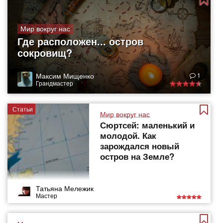
Мир вокруг нас
Где расположен... остров
сокровищ?
Максим Мищенко
1
Грандмастер
Статьи
Мир вокруг нас
Сюртсей: маленький и
молодой. Как
зарождался новый
остров на Земле?
Татьяна Мележик
Мастер