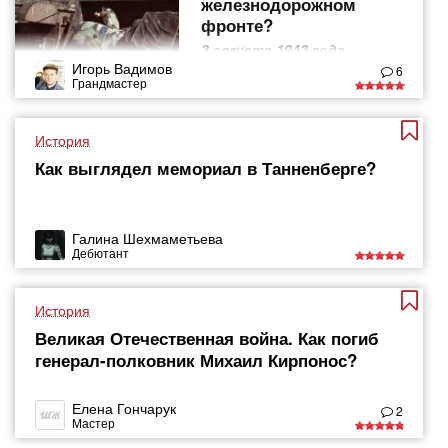
железнодорожном
фронте?
3 августа 1943 года
началась операция
Игорь Вадимов
6
"Рельсовая война"
Грандмастер
История
Как выглядел мемориал в Танненберге?
Галина Шехмаметьева
Дебютант
История
Великая Отечественная война. Как погиб
генерал-полковник Михаил Кирпонос?
Елена Гончарук
2
Мастер