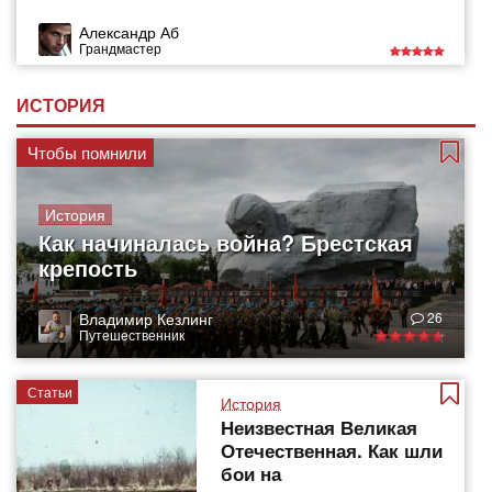
Александр Аб
Грандмастер
ИСТОРИЯ
Чтобы помнили
История
Как начиналась война? Брестская
крепость
Владимир Кезлинг
26
Путешественник
Статьи
История
Неизвестная Великая
Отечественная. Как шли
бои на