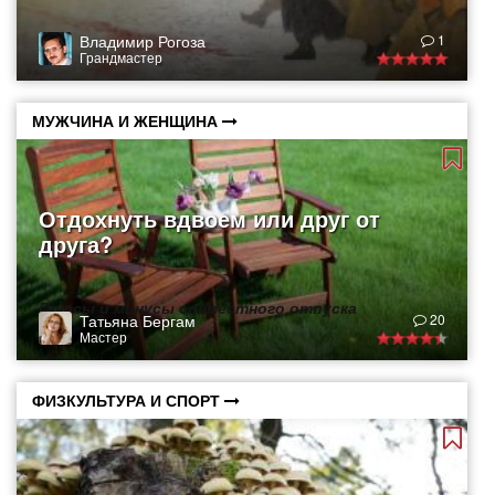
Владимир Рогоза
1
Грандмастер
МУЖЧИНА И ЖЕНЩИНА
Отдохнуть вдвоем или друг от
друга?
Плюсы и минусы совместного отпуска
Татьяна Бергам
20
Мастер
ФИЗКУЛЬТУРА И СПОРТ