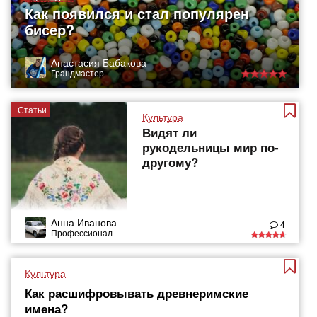
Как появился и стал популярен
бисер?
Анастасия Бабакова
Грандмастер
Статьи
Культура
Видят ли
рукодельницы мир по-
другому?
Анна Иванова
4
Профессионал
Культура
Как расшифровывать древнеримские
имена?