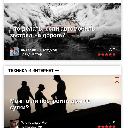
Что делать, если автомобиль
застрял на дороге?
Анатолий Пастухов
7
Грандмастер
ТЕХНИКА И ИНТЕРНЕТ
Можно ли построить дом за
сутки?
Александр Аб
6
Грандмастер