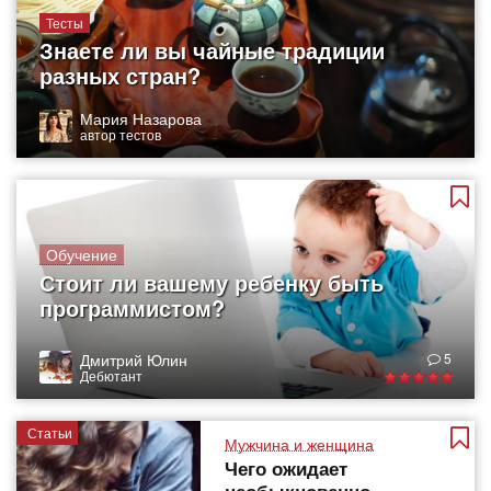
Тесты
Знаете ли вы чайные традиции
разных стран?
Мария Назарова
автор тестов
Обучение
Стоит ли вашему ребенку быть
программистом?
Дмитрий Юлин
5
Дебютант
Статьи
Мужчина и женщина
Чего ожидает