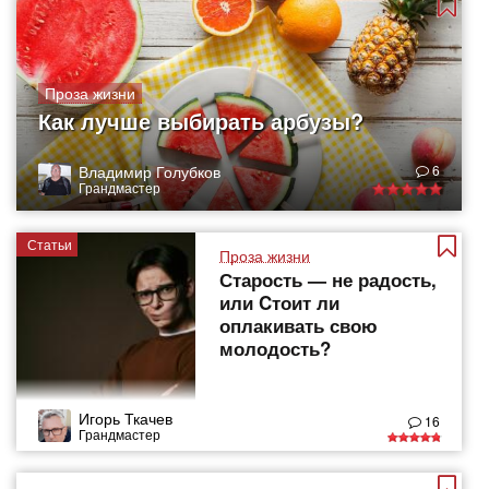
Проза жизни
Как лучше выбирать арбузы?
Владимир Голубков
6
Грандмастер
Статьи
Проза жизни
Старость — не радость,
или Cтоит ли
оплакивать свою
молодость?
Игорь Ткачев
16
Грандмастер