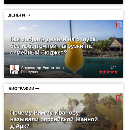
ДЕНЬГИ
Как собрать деньги на отпуск
без избыточной нагрузки на
семейный бюджет?
Александр Евстегнеев
1
Грандмастер
БИОГРАФИИ
Почему Римму Иванову
называли российской Жанной
д’Арк?