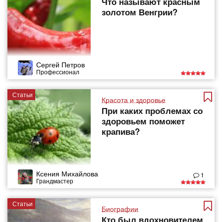
Что называют красным
золотом Венгрии?
Сергей Петров
Профессионал
Статьи
Красота и здоровье
При каких проблемах со
здоровьем поможет
крапива?
Ксения Михайлова
1
Грандмастер
Статьи
Биографии
Кто был вдохновителем