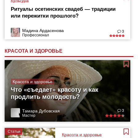
Культура
Ритуалы осетинских свадеб — традиции
или пережитки прошлого?
Мадина Ардасенова
3
Профессионал
КРАСОТА И ЗДОРОВЬЕ
Красота и здоровье
Что «съедает» красоту и как
продлить молодость?
Тамара Дубовская
3
Мастер
Статьи
Красота и здоровье