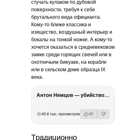
стучать кулаком по дубовой
поверхности, требуя к себе
брутального вида официанта.
Кому-то ближе классика и
изящество, воздушный интерьер и
бокалы на тонкой ножке. А кому-то
хочется оказаться в средневековом
замке среди горящих свечей или в
охотничьем бивуаке, на корабле
или в сельском доме образца IX
века.
Антон Немцов — убийство Бориса Немцова, переезд в Дубай, семья и политика
РЕКЛАМА
РЕКЛАМА
РЕКЛАМА
РЕКЛАМА
40.6 тыс. просмотров
45
Традиционно