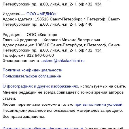
Петербургский пр., д.60, лит.А, ч.п. 2-Н, оф.432, 434
Издатель —
ООО «МЕДИО»
Адрес издателя: 198516 Санкт-Петербург, г. Петергоф, Санкт-
Петербургский пр., д.60, лит.А, ч.п. 2-Н, оф.440
Редакция — ООО «Квантор»
Главный редактор — Хорошев Михаил Валерьевич
Адрес редакции:
198516
Санкт-Петербург, г. Петергоф
,
Санкт-
Петербургский пр., д.60, лит.А, ч.п. 2-Н, оф.432, 434
Телефон:
+7 812 640-06-60
Электронная почта:
askme@shkolazhizni.ru
Политика конфиденциальности
Пользовательское соглашение
О фотографиях и других изображениях
, используемых на сайте.
Мнение редакции не всегда совпадает с точкой зрения авторов
статей.
Любая перепечатка возможна только
при выполнении условий
.
Несанкционированное использование материалов запрещено.
Все права защищены.
Изменить настройки конфиденциальности
(только для жителей