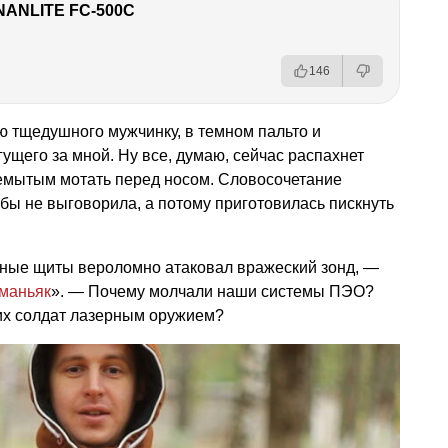
NANLITE FC-500C
146
ю тщедушного мужчинку, в темном пальто и
егущего за мной. Ну все, думаю, сейчас распахнет
немытым мотать перед носом. Словосочетание
бы не выговорила, а потому приготовилась пискнуть
ные щиты вероломно атаковал вражеский зонд, —
маньяк
». — Почему молчали наши системы ПЭО?
их солдат лазерным оружием?