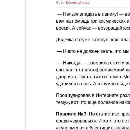
Фото:
Depositphotos
— Нельзя впадать в панику! — во
вам на помощь три космических и
время. А сейчас — возвращайтесь
Дядечка потуже затянул пояс пла
— Никто не должен знать, что мы
— Никогда, — заверила его я и во
слышал этот шизофренический ди
дворняга. Пусто, тихо и темно. 
удалился в ночь. А я шумно выдо
Проштудировав в Интернете разл
тему», вот что еще полезное нако
Правило № 3
. По статистике пр
среди «здоровых». И хотя это не
«супермена» в блестящих лосинах 