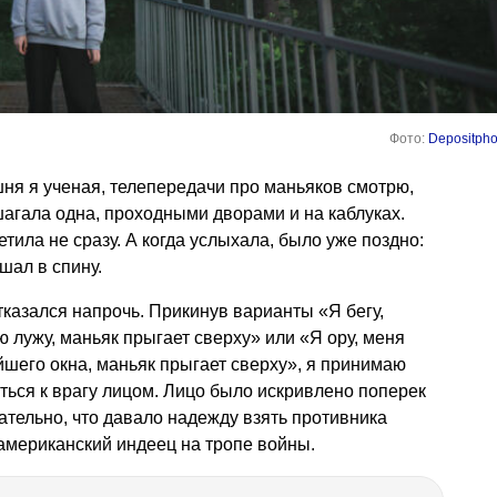
Фото:
Depositpho
ня я ученая, телепередачи про маньяков смотрю,
шагала одна, проходными дворами и на каблуках.
ила не сразу. А когда услыхала, было уже поздно:
ал в спину.
тказался напрочь. Прикинув варианты «Я бегу,
 лужу, маньяк прыгает сверху» или «Я ору, меня
шего окна, маньяк прыгает сверху», я принимаю
ться к врагу лицом. Лицо было искривлено поперек
тельно, что давало надежду взять противника
американский индеец на тропе войны.