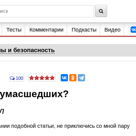
Тесты
Комментарии
Подкасты
Видео
ны и безопасность
100
 сумасшедших?
л
ании подобной статьи, не приключись со мной пару