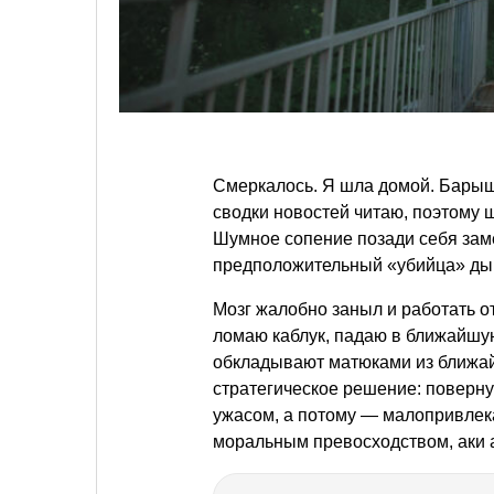
Смеркалось. Я шла домой. Барыш
сводки новостей читаю, поэтому 
Шумное сопение позади себя замет
предположительный «убийца» дыш
Мозг жалобно заныл и работать о
ломаю каблук, падаю в ближайшую
обкладывают матюками из ближай
стратегическое решение: поверну
ужасом, а потому — малопривлека
моральным превосходством, аки 