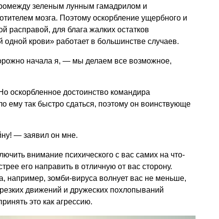
 промежду зеленым лунным гамадрилом и
тителем мозга. Поэтому оскорбление ущербного и
ой расправой, для блага жалких остатков
й одной крови» работает в большинстве случаев.
орожно начала я, — мы делаем все возможное,
 Но оскорбленное достоинство командира
ло ему так быстро сдаться, поэтому он воинствующе
ну! — заявил он мне.
лючить внимание психического с вас самих на что-
трее его направить в отличную от вас сторону.
за, например, зомби-вируса волнует вас не меньше,
 резких движений и дружеских похлопываний
принять это как агрессию.