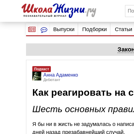
Выпуски
Подборки
Статьи
Зако
Подкаст
Анна Адаменко
Дебютант
Как реагировать на
Шесть основных прави
Я бы ни в жисть не задумалась о напис
дней назад презабавнейший случай.