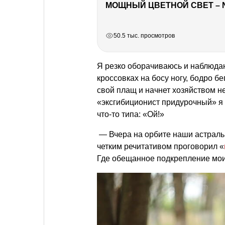
МОЩНЫЙ ЦВЕТНОЙ СВЕТ – 
РЕКЛАМА
РЕКЛАМА
РЕКЛАМА
РЕКЛАМА
50.5 тыс. просмотров
Я резко оборачиваюсь и наблюда
кроссовках на босу ногу, бодро б
свой плащ и начнет хозяйством 
«эксгибиционист придурочный» я 
что-то типа: «Ой!»
— Вчера на орбите наши астраль
четким речитативом проговорил «
Где обещанное подкрепление мо