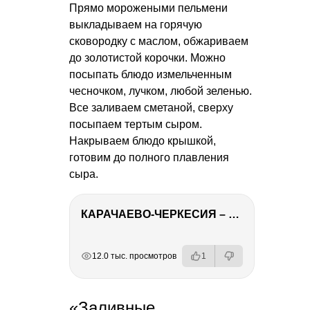
Прямо морожеными пельмени
выкладываем на горячую
сковородку с маслом, обжариваем
до золотистой корочки. Можно
посыпать блюдо измельченным
чесночком, лучком, любой зеленью.
Все заливаем сметаной, сверху
посыпаем тертым сыром.
Накрываем блюдо крышкой,
готовим до полного плавления
сыра.
КАРАЧАЕВО-ЧЕРКЕСИЯ – ПУТЕШЕСТВИЕ НА КАВКАЗ часть 2
РЕКЛАМА
РЕКЛАМА
РЕКЛАМА
РЕКЛАМА
РЕКЛАМА
12.0 тыс. просмотров
1
«Заливные