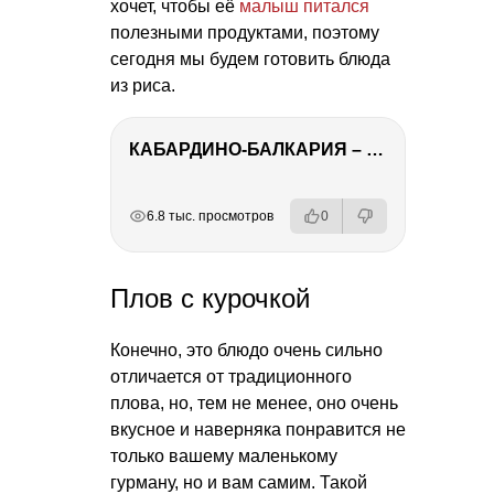
хочет, чтобы её
малыш питался
полезными продуктами, поэтому
сегодня мы будем готовить блюда
из риса.
КАБАРДИНО-БАЛКАРИЯ – ПУТЕШЕСТВИЕ НА КАВКАЗ часть 3
РЕКЛАМА
РЕКЛАМА
РЕКЛАМА
РЕКЛАМА
6.8 тыс. просмотров
0
Плов с курочкой
Конечно, это блюдо очень сильно
отличается от традиционного
плова, но, тем не менее, оно очень
вкусное и наверняка понравится не
только вашему маленькому
гурману, но и вам самим. Такой