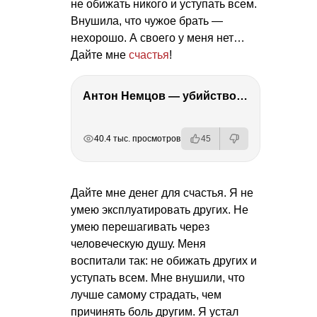
не обижать никого и уступать всем.
Внушила, что чужое брать —
нехорошо. А своего у меня нет…
Дайте мне
счастья
!
Антон Немцов — убийство Бориса Немцова, переезд в Дубай, семья и политика
РЕКЛАМА
РЕКЛАМА
РЕКЛАМА
РЕКЛАМА
40.4 тыс. просмотров
45
Дайте мне денег для счастья. Я не
умею эксплуатировать других. Не
умею перешагивать через
человеческую душу. Меня
воспитали так: не обижать других и
уступать всем. Мне внушили, что
лучше самому страдать, чем
причинять боль другим. Я устал