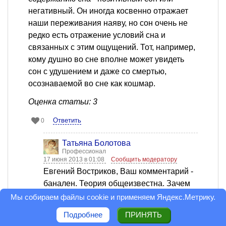
негативный. Он иногда косвенно отражает
наши переживания наяву, но сон очень не
редко есть отражение условий сна и
связанных с этим ощущений. Тот, например,
кому душно во сне вполне может увидеть
сон с удушением и даже со смертью,
осознаваемой во сне как кошмар.
Оценка статьи: 3
Ответить
0
Татьяна Болотова
Профессионал
17 июня 2013 в 01:08
Сообщить модератору
Евгений Востриков, Ваш комментарий -
банален. Теория общеизвестна. Зачем
писать о том, что и так все знают? Удел
Мы собираем файлы cookie и применяем
Яндекс.Метрику
.
самонадеянных мужчин -
Подробнее
ПРИНЯТЬ
комментировать женские опусы.