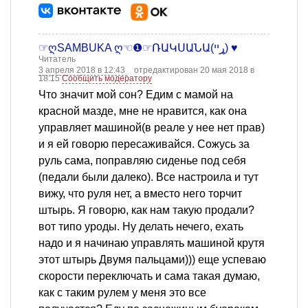
☞ღSAMBUKA ღ☜❶☞ՌԱԿՍԱՆԱ(ړײ) ♥
Читатель
3 апреля 2018 в 12:43
отредактирован 20 мая 2018 в
18:15
Сообщить модератору
Что значит мой сон? Едим с мамой на
красной мазде, мне не нравится, как она
управляет машиной(в реале у нее нет прав)
и я ей говорю пересаживайся. Сожусь за
руль сама, поправляю сиденье под себя
(педали были далеко). Все настроила и тут
вижу, что руля нет, а вместо него торчит
штырь. Я говорю, как нам такую продали?
вот типо уроды. Ну делать нечего, ехать
надо и я начинаю управлять машиной крутя
этот штырь Двумя пальцами))) еще успеваю
скорости переключать и сама такая думаю,
как с таким рулем у меня это все