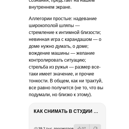
сознания, предстает на нашем
внутреннем экране.
Аллегории простые: надевание
широкополой шляпы —
стремление к интимной близости;
невинная игра с карандашом — о
доме нужно думать, о доме;
вождение машины — желание
контролировать ситуацию;
стрельба из ружья — размер все-
таки имеет значение, и прочие
тонкости. В общем, как ни трактуй,
все равно получится (не то, что вы
подумали, но близко к этому).
КАК СНИМАТЬ В СТУДИИ СО ВСПЫШКАМИ
РЕКЛАМА
РЕКЛАМА
РЕКЛАМА
РЕКЛАМА
39.2 тыс. просмотров
37