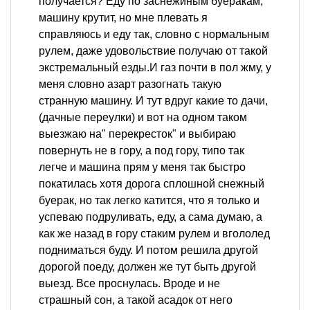
получается? Еду по заснежиным буеракам,
машину крутит, но мне плевать я
справляюсь и еду так, словно с нормальным
рулем, даже удовольствие получаю от такой
экстремальный езды.И газ почти в пол жму, у
меня словно азарт разогнать такую
странную машину. И тут вдруг какие то дачи,
(дачные переулки) и вот на одном таком
выезжаю на" перекресток" и выбираю
повернуть не в гору, а под гору, типо так
легче и машина прям у меня так быстро
покатилась хотя дорога сплошной снежный
буерак, но так легко катится, что я только и
успеваю подруливать, еду, а сама думаю, а
как же назад в гору стаким рулем и вгололед
подниматься буду. И потом решила другой
дорогой поеду, должен же тут быть другой
выезд. Все проснулась. Вроде и не
страшный сон, а такой асадок от него