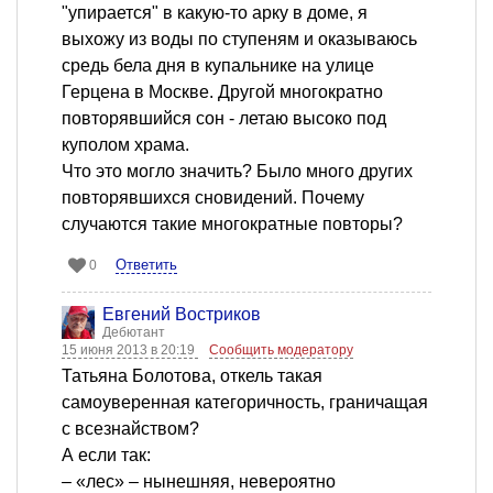
"упирается" в какую-то арку в доме, я
выхожу из воды по ступеням и оказываюсь
средь бела дня в купальнике на улице
Герцена в Москве. Другой многократно
повторявшийся сон - летаю высоко под
куполом храма.
Что это могло значить? Было много других
повторявшихся сновидений. Почему
случаются такие многократные повторы?
Ответить
0
Евгений Востриков
Дебютант
15 июня 2013 в 20:19
Сообщить модератору
Татьяна Болотова, откель такая
самоуверенная категоричность, граничащая
с всезнайством?
А если так:
– «лес» – нынешняя, невероятно