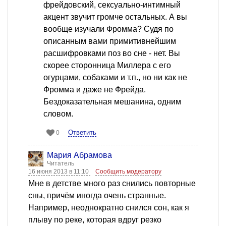
фрейдовский, сексуально-интимный
акцент звучит громче остальных. А вы
вообще изучали Фромма? Судя по
описанным вами примитивнейшим
расшифровками поз во сне - нет. Вы
скорее сторонница Миллера с его
огурцами, собаками и т.п., но ни как не
Фромма и даже не Фрейда.
Бездоказательная мешанина, одним
словом.
Ответить
0
Мария Абрамова
Читатель
16 июня 2013 в 11:10
Сообщить модератору
Мне в детстве много раз снились повторные
сны, причём иногда очень странные.
Например, неоднократно снился сон, как я
плыву по реке, которая вдруг резко