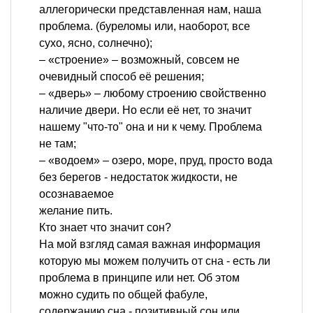
аллегорически представленная нам, наша
проблема. (буреломы или, наоборот, все
сухо, ясно, солнечно);
– «строение» – возможный, совсем не
очевидный способ её решения;
– «дверь» – любому строению свойственно
наличие двери. Но если её нет, то значит
нашему "что-то" она и ни к чему. Проблема
не там;
– «водоем» – озеро, море, пруд, просто вода
без берегов - недостаток жидкости, не
осознаваемое
желание пить.
Кто знает что значит сон?
На мой взгляд самая важная информация
которую мы можем получить от сна - есть ли
проблема в принципе или нет. Об этом
можно судить по общей фабуле,
содержанию сна - позитивный сон или