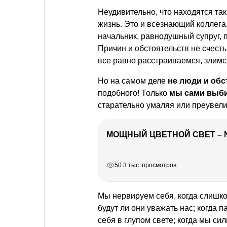
Неудивительно, что находятся та
жизнь. Это и всезнающий коллега
начальник, равнодушный супруг, 
Причин и обстоятельств не счест
все равно расстраиваемся, злимс
Но на самом деле
не люди и обс
подобного! Только
мы сами выби
старательно умаляя или преувел
МОЩНЫЙ ЦВЕТНОЙ СВЕТ – 
РЕКЛАМА
РЕКЛАМА
РЕКЛАМА
РЕКЛАМА
50.3 тыс. просмотров
Мы нервируем себя, когда слишко
будут ли они уважать нас; когда 
себя в глупом свете; когда мы сил