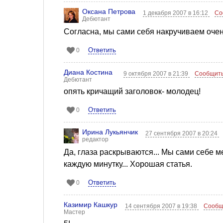
Оксана Петрова
1 декабря 2007 в 16:12
Со
Дебютант
Согласна, мы сами себя накручиваем очен
Ответить
0
Диана Костина
9 октября 2007 в 21:39
Сообщить
Дебютант
опять кричащий заголовок- молодец!
Ответить
0
Ирина Лукьянчик
27 сентября 2007 в 20:24
редактор
Да, глаза раскрываются... Мы сами себе 
каждую минутку... Хорошая статья.
Ответить
0
Казимир Кашкур
14 сентября 2007 в 19:38
Сообщ
Мастер