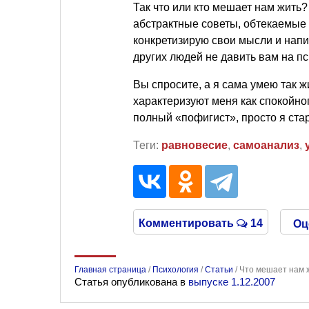
Так что или кто мешает нам жит
абстрактные советы, обтекаемые
конкретизирую свои мысли и напи
других людей не давить вам на пс
Вы спросите, а я сама умею так ж
характеризуют меня как спокойног
полный «пофигист», просто я ста
Теги:
равновесие
,
самоанализ
,
Комментировать
14
Оц
Главная страница
/
Психология
/
Статьи
/
Что мешает нам 
Статья опубликована в
выпуске 1.12.2007