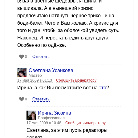
вязала цветные шедевры. И шила. И
вышивала. А в нынешний кризис
предпочитаю натянуть чёрное трико - и на
боди-балет. Чего и Вам желаю. А кризис для
того и дан, чтобы за оболочкой увидеть суть.
Наконец. И перестать судить друг друга.
Особенно по одёжке.
Ответить
0
Светлана Усанкова
Мастер
17 мая 2009 в 01:13
Сообщить модератору
Ирина, а как Вы посмотрите вот на
это
?
Ответить
0
Ирина Зюзина
Профессионал
17 мая 2009 в 10:48
Сообщить модератору
Светлана, за этим пусть редакторы
следят...