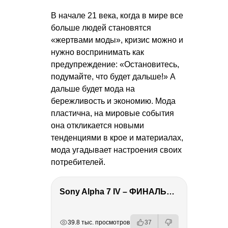
В начале 21 века, когда в мире все
больше людей становятся
«жертвами моды», кризис можно и
нужно воспринимать как
предупреждение: «Остановитесь,
подумайте, что будет дальше!» А
дальше будет мода на
бережливость и экономию. Мода
пластична, на мировые события
она откликается новыми
тенденциями в крое и материалах,
мода угадывает настроения своих
потребителей.
Sony Alpha 7 IV – ФИНАЛЬНЫЙ ОБЗОР
РЕКЛАМА
РЕКЛАМА
РЕКЛАМА
РЕКЛАМА
39.8 тыс. просмотров
37