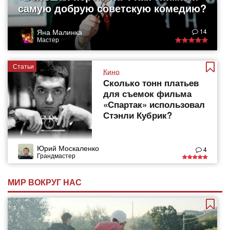
самую добрую советскую комедию?
Яна Малинка
14
Мастер
Статьи
Кино
Сколько тонн платьев
для съемок фильма
«Спартак» использовал
Стэнли Кубрик?
Юрий Москаленко
4
Грандмастер
МИР ВОКРУГ НАС