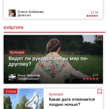
Олеся Кобякова
14
Дебютант
КУЛЬТУРА
Культура
Видят ли рукодельницы мир по-
другому?
Анна Иванова
4
Профессионал
Статьи
Культура
Какая дата отмечается
поздно ночью?