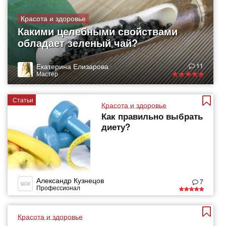
Красота и здоровье
Какими целебными свойствами
обладает зеленый чай?
Екатерина Елизарова
11
Мастер
Статьи
Красота и здоровье
Как правильно выбрать
диету?
Александр Кузнецов
7
Профессионал
Красота и здоровье