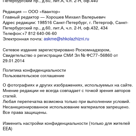
Петербургский пр., д.60, лит.А, ч.п. 2-Н, оф.440
Редакция — ООО «Квантор»
Главный редактор — Хорошев Михаил Валерьевич
Адрес редакции:
198516
Санкт-Петербург, г. Петергоф
,
Санкт-
Петербургский пр., д.60, лит.А, ч.п. 2-Н, оф.432, 434
Телефон:
+7 812 640-06-60
Электронная почта:
askme@shkolazhizni.ru
Сетевое издание зарегистрировано Роскомнадзором,
Свидетельство о регистрации СМИ Эл № ФС77−56860 от
29.01.2014
Политика конфиденциальности
Пользовательское соглашение
О фотографиях и других изображениях
, используемых на сайте.
Мнение редакции не всегда совпадает с точкой зрения авторов
статей.
Любая перепечатка возможна только
при выполнении условий
.
Несанкционированное использование материалов запрещено.
Все права защищены.
Изменить настройки конфиденциальности
(только для жителей
EEA)