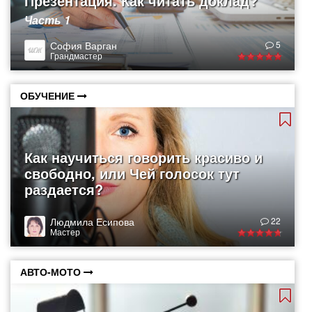
Презентация. Как читать доклад?
Часть 1
София Варган
5
Грандмастер
ОБУЧЕНИЕ
Как научиться говорить красиво и
свободно, или Чей голосок тут
раздается?
Людмила Есипова
22
Мастер
АВТО-МОТО