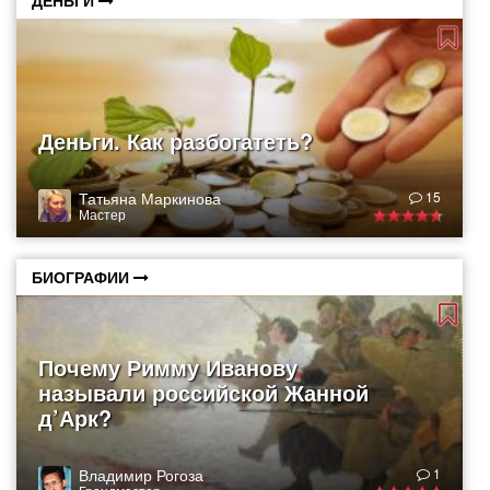
ДЕНЬГИ
Деньги. Как разбогатеть?
Татьяна Маркинова
15
Мастер
БИОГРАФИИ
Почему Римму Иванову
называли российской Жанной
д’Арк?
Владимир Рогоза
1