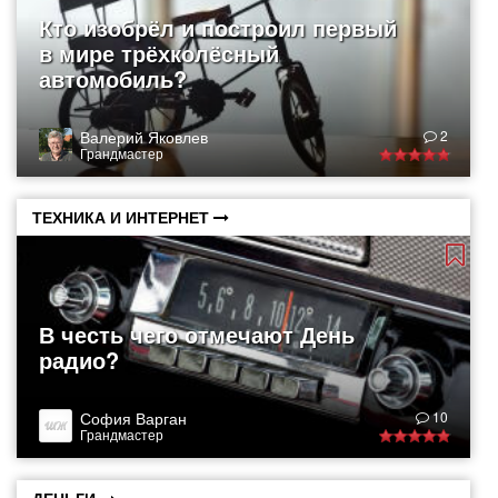
Кто изобрёл и построил первый
в мире трёхколёсный
автомобиль?
Валерий Яковлев
2
Грандмастер
ТЕХНИКА И ИНТЕРНЕТ
В честь чего отмечают День
радио?
София Варган
10
Грандмастер