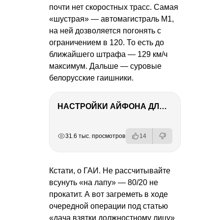
почти нет скоростных трасс. Самая
«шустрая» — автомагистраль М1,
на ней дозволяется погонять с
ограничением в 120. То есть до
ближайшего штрафа — 129 км/ч
максимум. Дальше — суровые
белорусские гаишники.
НАСТРОЙКИ АЙФОНА ДЛЯ ФОТО И ВИДЕО
РЕКЛАМА
РЕКЛАМА
РЕКЛАМА
31.6 тыс. просмотров
14
Кстати, о ГАИ. Не рассчитывайте
всунуть «на лапу» — 80/20 не
прокатит. А вот загреметь в ходе
очередной операции под статью
«дача взятки должностному лицу»