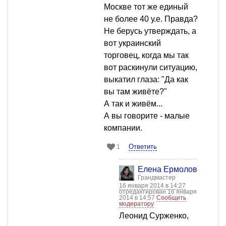
Москве тот же единый
не более 40 у.е. Правда?
Не берусь утверждать, а
вот украинский
торговец, когда мы так
вот раскинули ситуацию,
выкатил глаза: "Да как
вы там живёте?"
А так и живём...
А вы говорите - малые
компании.
Ответить
1
Елена Ермолова
Грандмастер
16 января 2014 в 14:27
отредактирован 16 января
2014 в 14:57
Сообщить
модератору
Леонид Сурженко,