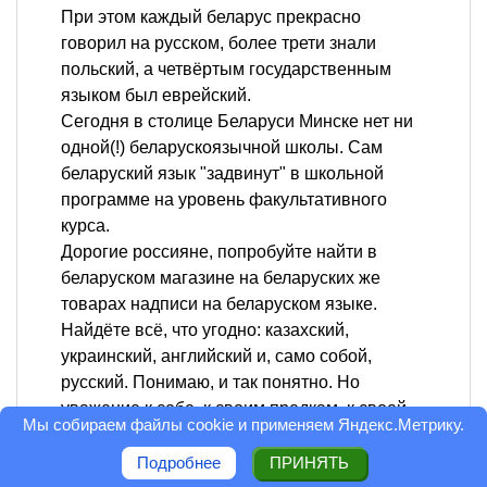
При этом каждый беларус прекрасно
говорил на русском, более трети знали
польский, а четвёртым государственным
языком был еврейский.
Сегодня в столице Беларуси Минске нет ни
одной(!) беларускоязычной школы. Сам
беларуский язык "задвинут" в школьной
программе на уровень факультативного
курса.
Дорогие россияне, попробуйте найти в
беларуском магазине на беларуских же
товарах надписи на беларуском языке.
Найдёте всё, что угодно: казахский,
украинский, английский и, само собой,
русский. Понимаю, и так понятно. Но
уважение к себе, к своим предкам, к своей
Мы собираем файлы cookie и применяем
Яндекс.Метрику
.
культуре нужно же иметь хоть какое-то!
Единственный министр, говорящий по-
Подробнее
ПРИНЯТЬ
беларуски, уволен. Сам Лукашенко сказал о