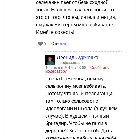
сельчанин пьет от безысходной
тоски. Если и есть у него тоска, то
это от того, что вы, интеллигенция,
ему как миксером мозг взбиваете.
Имейте совесть!
Ответить
0
Леонид Сурженко
Профессионал
16 января 2014 в 13:08
Сообщить
модератору
Елена Ермолова, некому
сельчанину мозг взбивать.
Потому что из "интеллиганци"
там только сельсовет с
идеологами и школа (в лучшем
случае). В худшем - пьяный
бригадир. Чтобы не пили в
деревне? Знаю способ. Дать
возможность работать на себя.