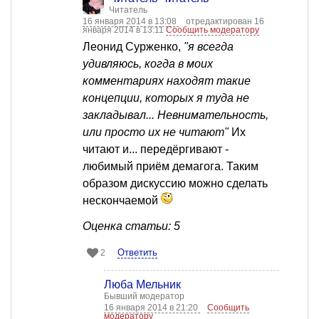
Читатель
16 января 2014 в 13:08
отредактирован 16
января 2014 в 13:11
Сообщить модератору
Леонид Сурженко,
"я всегда
удивляюсь, когда в моих
комментариях находят такие
концепции, которых я туда не
закладывал... Невнимательность,
или просто их не читают"
Их
читают и... передёргивают -
любимый приём демагога. Таким
образом дискуссию можно сделать
нескончаемой
Оценка статьи: 5
Ответить
2
Люба Мельник
Бывший модератор
16 января 2014 в 21:20
Сообщить
модератору