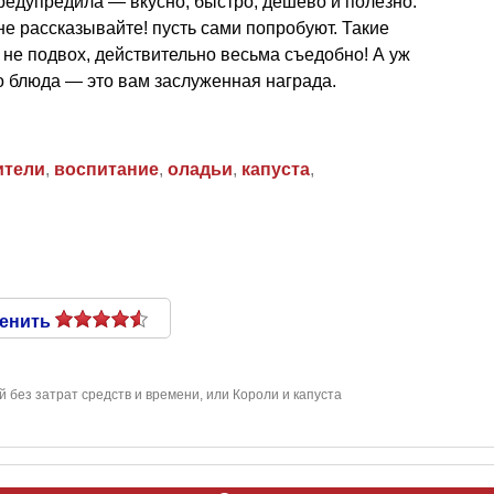
 предупредила — вкусно, быстро, дешево и полезно.
не рассказывайте! пусть сами попробуют. Такие
 не подвох, действительно весьма съедобно! А уж
о блюда — это вам заслуженная награда.
ители
,
воспитание
,
оладьи
,
капуста
,
енить
й без затрат средств и времени, или Короли и капуста