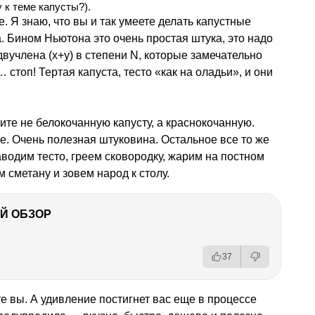
у к теме капусты?).
. Я знаю, что вы и так умеете делать капустные
. Бином Ньютона это очень простая штука, это надо
вучлена (х+у) в степени N, которые замечательно
 стоп! Тертая капуста, тесто «как на оладьи», и они
ите не белокочанную капусту, а краснокочанную.
. Очень полезная штуковина. Остальное все то же
заводим тесто, греем сковородку, жарим на постном
м сметану и зовем народ к столу.
Й ОБЗОР
37
е вы. А удивление постигнет вас еще в процессе