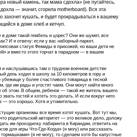
ера новый камень, так мама сдохла» (не пугайтесь,
дохла — значит, сгорела motherboard). Вся эта
о захочет кушать, и будет прокрадываться к вашему
щийся в доме хлеб и кетчуп.
е в доме такой гембель и цорес? Они же шумят, все
ах? И я отвечу: если у вас наборный паркет,
гипсовая статуя Фемиды в прихожей, но ваши дети не
й» и вместо этого торчат в парадном — в вашем
м и наслушавшись там о трудном военном детстве
й день ходил в школу за 10 километров в гору и
бе убежище у более счастливого товарища в тесной
 где им рады и угостят чаем. Они могут найти много
не об этом. В общем, ребенок — такой же житель вашего
 звать гостей и хотеть это делать. И если вокруг него
 — это хорошо. Хотя и утомительно.
растущие организмы все время хотят кушать. Вот тут мы,
 что родительский авторитет — это великое дело, доложу
дать им проходилку лабиринта в Кирандии, ответить на
сов для игры Что-Где-Когда» (я могу) или рассказать
тормашками» (я не могу), то сделаем хотя бы капустные