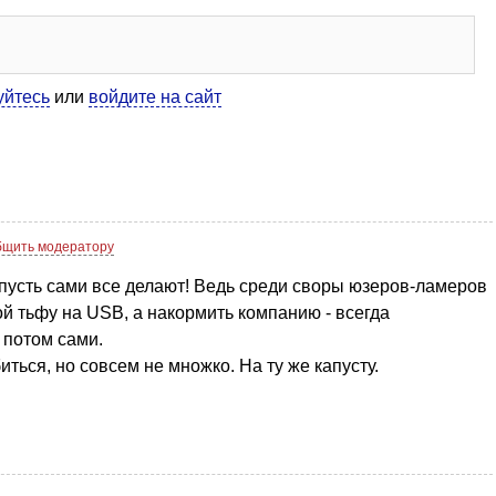
уйтесь
или
войдите на сайт
щить модератору
 пусть сами все делают! Ведь среди своры юзеров-ламеров
рой тьфу на USB, а накормить компанию - всегда
 потом сами.
ься, но совсем не множко. На ту же капусту.