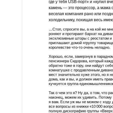
где у тебя USB-порт» и «купил вч
камень — это процессор, а мама с
веселая компания рано или поздн
холодильнику, похищая весь имею
…Стоп, спросите вы, а на кой же мн
роняют и протирают бархат на диван
эксклюзивные шторы с реостатом и 
приглашают домой «группу товарище
королевстве что-то очень неладно.
Хорошо, если, замерзнув в парадно
пенсионера Сидорова, который кажды
обратно тоже в гору, они найдут се
комнатушке с продавленным диваном,
мест значительно хуже этого, но я 
дома, как и вы, и должен иметь право
кучкуется группа единомышленников
Так о чем это я? Ну да, о том, что 
наконец, можем их удивить. Потому
я вам. Если уж мы не можем с ходу 
все вопросы из книжки «10 000 вопро
полную дискографию группы «Вверх 