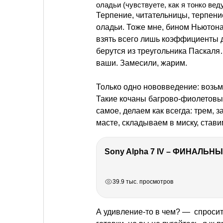
оладьи (чувствуете, как я тонко вед
Терпение, читательницы, терпение
оладьи. Тоже мне, бином Ньютона
взять всего лишь коэффициенты д
берутся из треугольника Паскаля…
ваши. Замесили, жарим.
Только одно нововведение: возьм
Такие кочаны багрово-фиолетовые
самое, делаем как всегда: трем, 
масте, складываем в миску, стави
Sony Alpha 7 IV – ФИНАЛЬНЫ
РЕКЛАМА
РЕКЛАМА
РЕКЛАМА
РЕКЛАМА
39.9 тыс. просмотров
А удивление-то в чем? — спросит