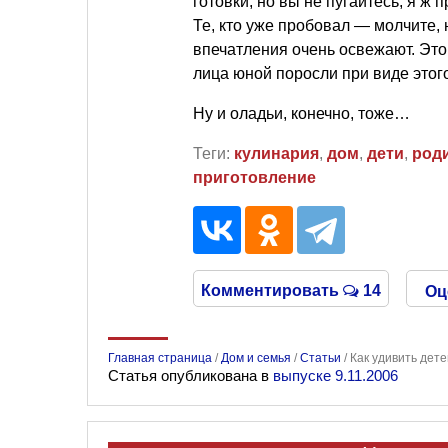
готовки, но вы не пугайтесь, я ж
Те, кто уже пробовал — молчите, 
впечатления очень освежают. Это
лица юной поросли при виде этог
Ну и оладьи, конечно, тоже…
Теги:
кулинария
,
дом
,
дети
,
род
приготовление
Комментировать
14
Оц
Главная страница
/
Дом и семья
/
Статьи
/
Как удивить дете
Статья опубликована в
выпуске 9.11.2006