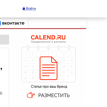
Войти
,
о.