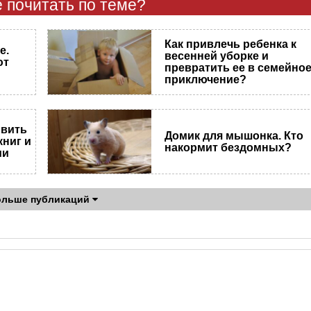
 почитать по теме?
Как привлечь ребенка к
е.
весенней уборке и
ют
превратить ее в семейно
приключение?
ивить
Домик для мышонка. Кто
ниг и
накормит бездомных?
ми
ольше публикаций