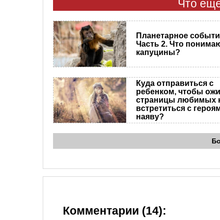
Что еще
Планетарное событи
Часть 2. Что понима
капуцины?
Куда отправиться с
ребенком, чтобы ож
страницы любимых к
встретиться с героя
наяву?
Б
Комментарии (14):