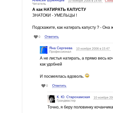
Алексей Шумянцев
10 ноября 2006 в 14:44
Сооб
Читатель
А как НАТИРАТЬ КАПУСТУ
ЗНАТОКИ - УМЕЛЬЦЫ !
Подскажите, как натирать капусту ? - Она
Ответить
0
Яна Сергеева
10 ноября 2006 в 15:47
Профессионал
А не листья натирать, а прямо весь коч
как удобней
И посмеялась вдоволь.
Ответить
0
К. Ю. Старохамская
10 ноября 20
Грандмастер
Точно, я беру половинку кочанчика