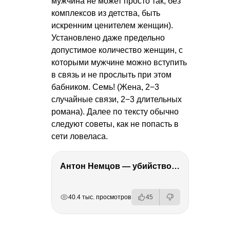
мужчина не может просто так, без
комплексов из детства, быть
искренним ценителем женщин).
Установлено даже предельно
допустимое количество женщин, с
которыми мужчине можно вступить
в связь и не прослыть при этом
бабником. Семь! (Жена, 2−3
случайные связи, 2−3 длительных
романа). Далее по тексту обычно
следуют советы, как не попасть в
сети ловеласа.
Антон Немцов — убийство Бориса Немцова, переезд в Дубай, семья и политика
РЕКЛАМА
РЕКЛАМА
РЕКЛАМА
40.4 тыс. просмотров
45