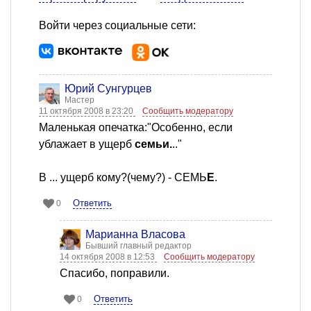
Войти через социальные сети:
Юрий Сунгурцев
Мастер
11 октября 2008 в 23:20
Сообщить модератору
Маленькая опечатка:"Особенно, если
ублажает в ущерб
семьи.
.."
В ... ущерб кому?(чему?) - СЕМЬ
Е
.
Ответить
0
Марианна Власова
Бывший главный редактор
14 октября 2008 в 12:53
Сообщить модератору
Спасибо, поправили.
Ответить
0