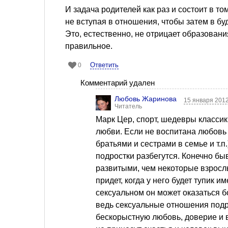
И задача родителей как раз и состоит в т
не вступая в отношения, чтобы затем в бу
Это, естественно, не отрицает образован
правильное.
Ответить
0
Комментарий удален
Любовь Жаринова
15 января 2012
Читатель
Марк Цер, спорт, шедевры классик
любви. Если не воспитана любовь
братьями и сестрами в семье и т.п
подростки разбегутся. Конечно бы
развитыми, чем некоторые взрослы
придет, когда у него будет тупик 
сексуальном он может оказаться б
ведь сексуальные отношения подр
бескорыстную любовь, доверие и 