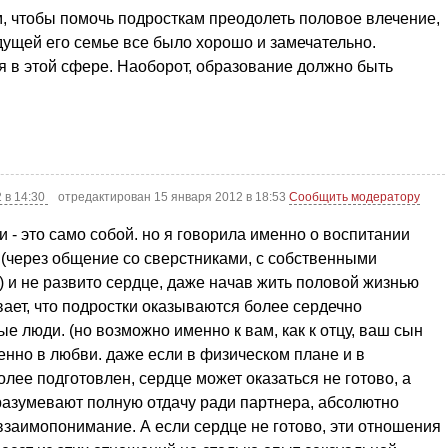
ом, чтобы помочь подросткам преодолеть половое влечение,
дущей его семье все было хорошо и замечательно.
ия в этой сфере. Наоборот, образование должно быть
 в 14:30
отредактирован 15 января 2012 в 18:53
Сообщить модератору
и - это само собой. но я говорила именно о воспитании
 (через общение со сверстниками, с собственными
.) и не развито сердце, даже начав жить половой жизнью
вает, что подростки оказываются более сердечно
е люди. (но возможно именно к вам, как к отцу, ваш сын
именно в любви. даже если в физическом плане и в
олее подготовлен, сердце может оказаться не готово, а
азумевают полную отдачу ради партнера, абсолютно
взаимопонимание. А если сердце не готово, эти отношения