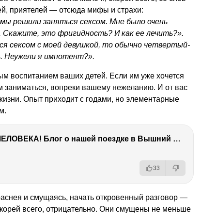
й, приятелей — отсюда мифы и страхи:
 мы решили заняться сексом. Мне было очень
а. Скажите, это фригидность? И как ее лечить?».
ся сексом с моей девушкой, то обычно четвертый-
ь. Неужели я импотент?».
ым воспитанием ваших детей. Если им уже хочется
м заниматься, вопреки вашему нежеланию. И от вас
 жизни. Опыт приходит с годами, но элементарные
м.
ТЫ УДИВИШЬСЯ СИЛЕ ЭТО ЧЕЛОВЕКА! Блог о нашей поездке в Вышний Волочек
33
краснея и смущаясь, начать откровенный разговор —
скорей всего, отрицательно. Они смущены не меньше