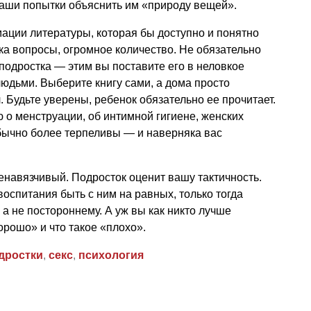
ваши попытки объяснить им «природу вещей».
ации литературы, которая бы доступно и понятно
а вопросы, огромное количество. Не обязательно
 подростка — этим вы поставите его в неловкое
юдьми. Выберите книгу сами, а дома просто
 Будьте уверены, ребенок обязательно ее прочитает.
 о менструации, об интимной гигиене, женских
бычно более терпеливы — и наверняка вас
енавязчивый. Подросток оценит вашу тактичность.
оспитания быть с ним на равных, только тогда
а не постороннему. А уж вы как никто лучше
орошо» и что такое «плохо».
дростки
,
секс
,
психология