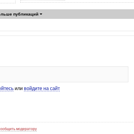
ольше публикаций
уйтесь
или
войдите на сайт
ообщить модератору