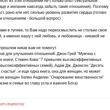
несет из этих отношений не столько опыт сексуальной
рдце и желание навсегда забыть такие отношения). Поэтому
ст, рано или нет, сколько уровень развития сердца (готово
ким отношениям - большой вопрос)
сами в тупике, то Вам надо переосмыслить не столько свои
, а именно вашу с ней любовь. и любовница - никакой не
прошлом никак вам не помогут.
ров для улучшения отношений: Джон Грей "Мужчна с
го книги, Стивен Кови "7 привычек высокоэффективных
к высокоэффективных семей), Адам Дж. Джексон "Десять
 счастья", и еще одна книга, она для женщин, но может
ния женщин Хелен Анделин "Очарование женственности"
жизни и семье во главу угла и важнее Бога)
щить модератору