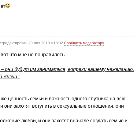
нет
отредактирован 20 мая 2018 в 18:32
Сообщить модератору
вот что мне не понравилось.
 – они будут им заниматься, вопреки вашему нежеланию.
й жизни."
нке ценность семьи и важность одного спутника на всю
ли они захотят вступить в сексуальные отношения, они
одолжение любви, и они захотят вначале создать семью и