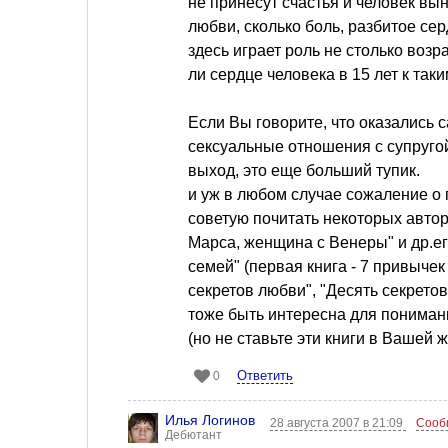
не принесут счастья и человек вы
любви, сколько боль, разбитое се
здесь играет роль не столько возра
ли сердце человека в 15 лет к та
Если Вы говорите, что оказались 
сексуальные отношения с супругой
выход, это еще больший тупик.
и уж в любом случае сожаление о 
советую почитать некоторых авто
Марса, женщина с Венеры" и др.е
семей" (первая книга - 7 привыче
секретов любви", "Десять секретов
тоже быть интересна для понима
(но не ставьте эти книги в Вашей 
Ответить
0
Илья Логинов
28 августа 2007 в 21:09
Сооб
Дебютант