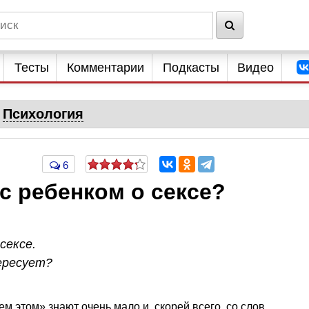
Тесты
Комментарии
Подкасты
Видео
Психология
6
 с ребенком о сексе?
сексе.
ересует?
м этом» знают очень мало и, скорей всего, со слов