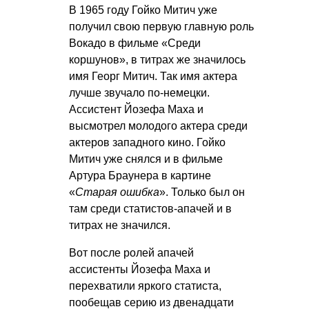
В 1965 году Гойко Митич уже
получил свою первую главную роль
Вокадо в фильме «Среди
коршунов», в титрах же значилось
имя Георг Митич. Так имя актера
лучше звучало по-немецки.
Ассистент Йозефа Маха и
высмотрел молодого актера среди
актеров западного кино. Гойко
Митич уже снялся и в фильме
Артура Браунера в картине
«
Старая ошибка
». Только был он
там среди статистов-апачей и в
титрах не значился.
Вот после ролей апачей
ассистенты Йозефа Маха и
перехватили яркого статиста,
пообещав серию из двенадцати