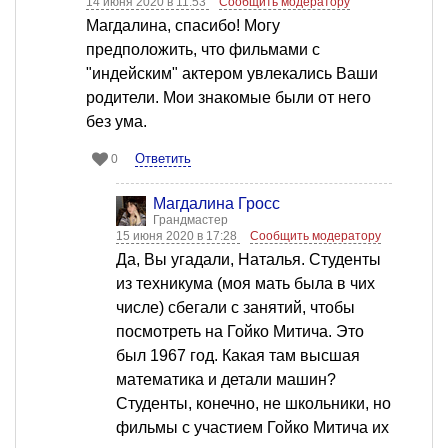
14 июня 2020 в 11:53
Сообщить модератору
Магдалина, спасибо! Могу
предположить, что фильмами с
"индейским" актером увлекались Ваши
родители. Мои знакомые были от него
без ума.
Ответить
0
Магдалина Гросс
Грандмастер
15 июня 2020 в 17:28
Сообщить модератору
Да, Вы угадали, Наталья. Студенты
из техникума (моя мать была в чих
числе) сбегали с занятий, чтобы
посмотреть на Гойко Митича. Это
был 1967 год. Какая там высшая
математика и детали машин?
Студенты, конечно, не школьники, но
фильмы с участием Гойко Митича их