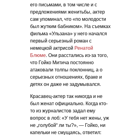
его письмами, в том числе и с
предложениями женитьбы, актер
сам упоминал, что «по молодости
был жутким бабником». На съемках
фильма «Ульзана» у него начался
первый серьезный роман с
немецкой актрисой
Ренатой
Блюме
. Они расстались из-за того,
что Гойко Митича постоянно
атаковали толпы поклонниц, а о
серьезных отношениях, браке и
детях он даже не задумывался.
Красавец-актер так никогда и не
был женат официально. Когда кто-
то из журналистов задал ему
вопрос в лоб: «У тебя нет жены, уж
не „голубой“ ли ты?», — Гойко, ни
капельки не смущаясь, ответил: