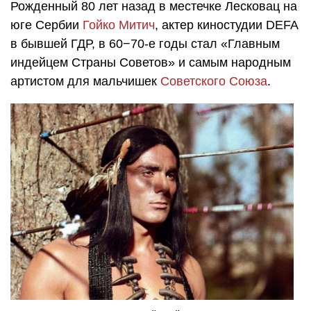
Рожденный 80 лет назад в местечке Лесковац на
юге Сербии
Гойко Митич
, актер киностудии DEFA
в бывшей ГДР, в 60−70-е годы стал «Главным
индейцем Страны Советов» и самым народным
артистом для мальчишек
Советского Союза
.