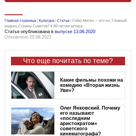
Главная страница
/
Культура
/
Статьи
/
Гойко Митич — кто он, Главный
индеец Страны Советов? К 80-летию актера
Статья опубликована в
выпуске 13.06.2020
Обновлено 25.08.2022
Что еще почитать по теме?
Какие фильмы похожи на
комедию «Вторая жизнь
Уве»?
Олег Янковский. Почему
его называют
«последним
аристократом»
советского
кинематографа?