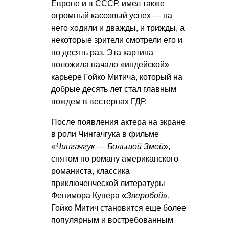
Европе и в СССР, имел также
огромный кассовый успех — на
него ходили и дважды, и трижды, а
некоторые зрители смотрели его и
по десять раз. Эта картина
положила начало «индейской»
карьере Гойко Митича, который на
добрые десять лет стал главным
вождем в вестернах ГДР.
После появления актера на экране
в роли Чингачгука в фильме
«
Чингачгук — Большой Змей
»,
снятом по роману американского
романиста, классика
приключенческой литературы
Фенимора Купера «
Зверобой
»,
Гойко Митич становится еще более
популярным и востребованным