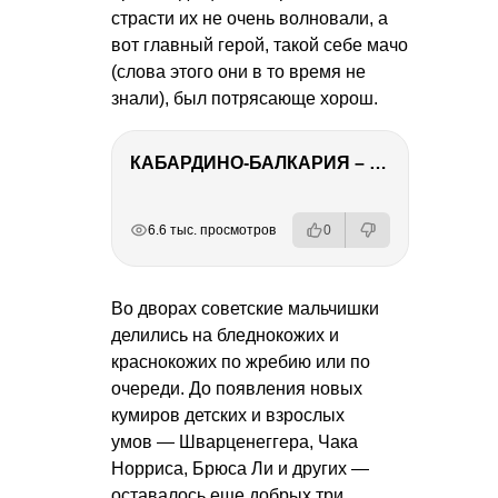
страсти их не очень волновали, а
вот главный герой, такой себе мачо
(слова этого они в то время не
знали), был потрясающе хорош.
КАБАРДИНО-БАЛКАРИЯ – ПУТЕШЕСТВИЕ НА КАВКАЗ часть 3
РЕКЛАМА
РЕКЛАМА
РЕКЛАМА
РЕКЛАМА
6.6 тыс. просмотров
0
Во дворах советские мальчишки
делились на бледнокожих и
краснокожих по жребию или по
очереди. До появления новых
кумиров детских и взрослых
умов — Шварценеггера, Чака
Норриса, Брюса Ли и других —
оставалось еще добрых три