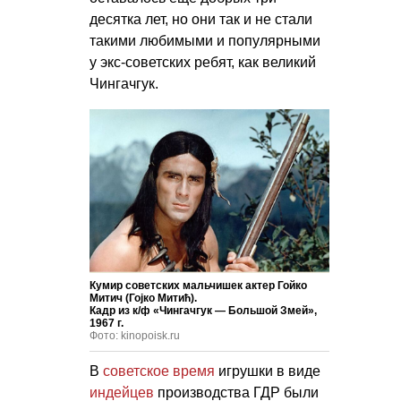
десятка лет, но они так и не стали
такими любимыми и популярными
у экс-советских ребят, как великий
Чингачгук.
Кумир советских мальчишек актер Гойко
Митич (Гојко Митић).
Кадр из к/ф «Чингачгук — Большой Змей»,
1967 г.
Фото: kinopoisk.ru
В
советское время
игрушки в виде
индейцев
производства ГДР были