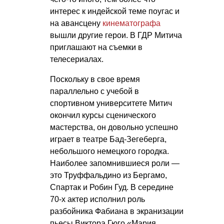
интерес к индейской теме поугас и
на авансцену
кинематографа
вышли другие герои. В ГДР Митича
приглашают на съемки в
телесериалах.
Поскольку в свое время
параллельно с учебой в
спортивном университете Митич
окончил курсы сценического
мастерства, он довольно успешно
играет в театре Бад-Зегеберга,
небольшого немецкого городка.
Наиболее запомнившиеся роли —
это Труффальдино из Бергамо,
Спартак и Робин Гуд. В середине
70-х актер исполнил роль
разбойника Фабиана в экранизации
пьесы Виктора Гюго «Мария