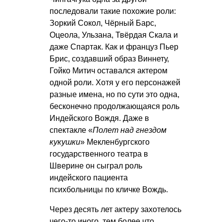
последовали такие похожие роли:
Зоркий Сокол, Чёрный Барс,
Оцеола, Ульзана, Твёрдая Скала и
даже Спартак. Как и француз Пьер
Брис, создавший образ Виннету,
Гойко Митич оставался актером
одной роли. Хотя у его персонажей
разные имена, но по сути это одна,
бесконечно продолжающаяся роль
Индейского Вождя. Даже в
спектакле «
Полет над гнездом
кукушки
» Мекленбургского
государственного театра в
Шверине он сыграл роль
индейского пациента
психбольницы по кличке Вождь.
Через десять лет актеру захотелось
чего-то иного, тем более что