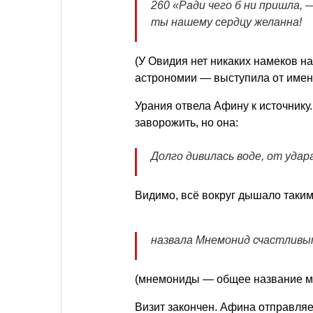
260 «Ради чего б ни пришла,
ты нашему сердцу желанна!
(У Овидия нет никаких намеков н
астрономии — выступила от имени
Урания отвела Афину к источнику.
заворожить, но она:
Долго дивилась воде, от уда
Видимо, всё вокруг дышало таки
назвала Мнемонид счастливы
(мнемониды — общее название му
Визит закончен. Афина отправля