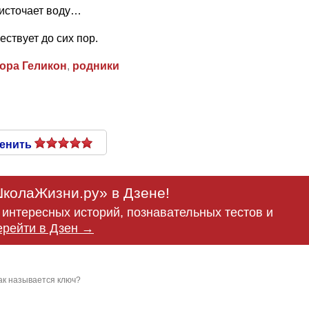
 источает воду…
ствует до сих пор.
гора Геликон
,
родники
енить
колаЖизни.ру» в Дзене!
интересных историй, познавательных тестов и
ерейти в Дзен →
ак называется ключ?