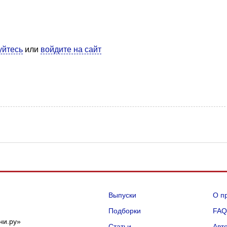
уйтесь
или
войдите на сайт
Выпуски
О п
Подборки
FA
ни.ру»
Статьи
Авт