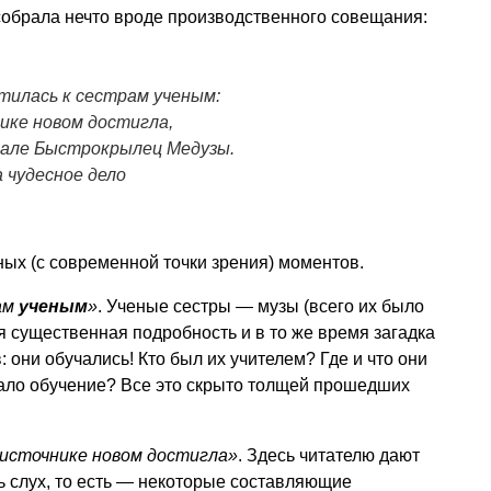
собрала нечто вроде производственного совещания:
тилась к сестрам ученым:
ике новом достигла,
кале Быстрокрылец Медузы.
 чудесное дело
ных (с современной точки зрения) моментов.
ам
ученым
»
. Ученые сестры — музы (всего их было
я существенная подробность и в то же время загадка
: они обучались! Кто был их учителем? Где и что они
ало обучение? Все это скрыто толщей прошедших
 источнике новом достигла»
. Здесь читателю дают
сть слух, то есть — некоторые составляющие