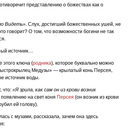
ротиворечит представлению о божествах как о
ло Видеть»
. Слух, достигший божественных ушей, не
это говорит? О том, что возможности богини не так
ся.
овый источник…
 этого ключа (
родника
), которое буквально можно
«Быстрокрылец Медузы» — крылатый конь Персея,
ре источник воды.
, что:
«Я зрила, как сам он из крови возник
к появлению на свет коня
Персея
(он возник из крови
убил ей голову).
лась с музами, рассказала, зачем она здесь
ия: