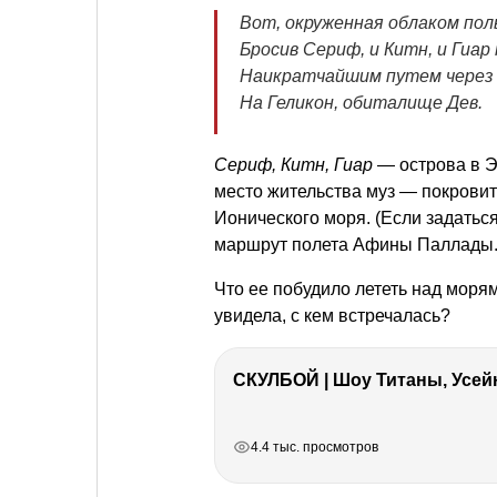
Вот, окруженная облаком пол
Бросив Сериф, и Китн, и Гиар
Наикратчайшим путем через 
На Геликон, обиталище Дев.
Сериф, Китн, Гиар
— острова в Э
место жительства муз — покровит
Ионического моря. (Если задатьс
маршрут полета Афины Паллады.
Что ее побудило лететь над морям
увидела, с кем встречалась?
СКУЛБОЙ | Шоу Титаны, Усейн
РЕКЛАМА
РЕКЛАМА
РЕКЛАМА
РЕКЛАМА
РЕКЛАМА
4.4 тыс. просмотров