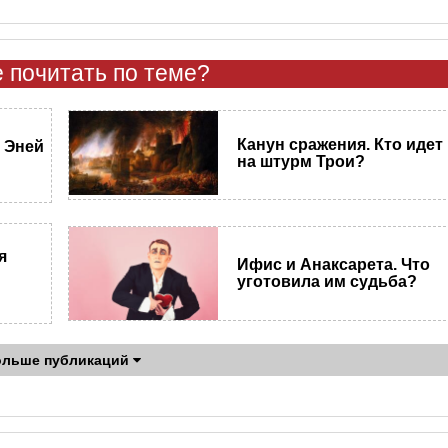
 почитать по теме?
Канун сражения. Кто идет
к Эней
на штурм Трои?
я
Ифис и Анаксарета. Что
уготовила им судьба?
ольше публикаций