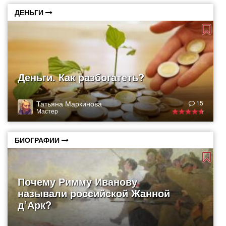
ДЕНЬГИ
Деньги. Как разбогатеть?
Татьяна Маркинова
15
Мастер
БИОГРАФИИ
Почему Римму Иванову
называли российской Жанной
д’Арк?