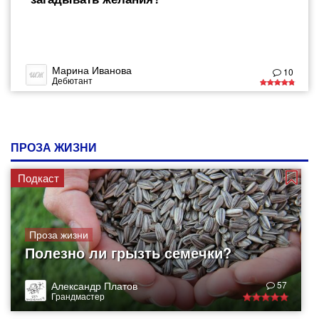
Марина Иванова
10
Дебютант
ПРОЗА ЖИЗНИ
Подкаст
Проза жизни
Полезно ли грызть семечки?
Александр Платов
57
Грандмастер