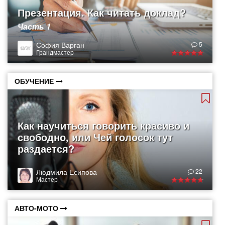
Презентация. Как читать доклад?
Часть 1
София Варган
5
Грандмастер
ОБУЧЕНИЕ
Как научиться говорить красиво и
свободно, или Чей голосок тут
раздается?
Людмила Есипова
22
Мастер
АВТО-МОТО