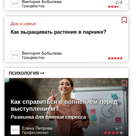
Виктория Бобылева
2
Грандмастер
Дом и семья
Как выращивать растения в парнике?
Виктория Бобылева
Грандмастер
ПСИХОЛОГИЯ
Как справиться с волнением перед
выступлением?
Разминка для снятия стресса
Елена Петрова
1
Профессионал