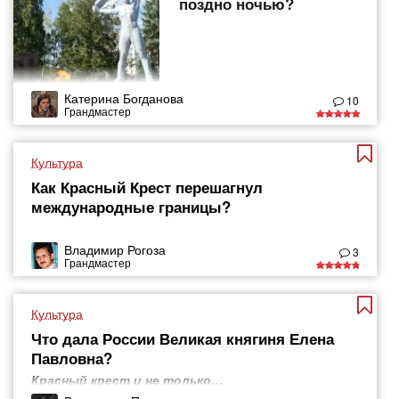
поздно ночью?
Катерина Богданова
10
Грандмастер
Культура
Как Красный Крест перешагнул
международные границы?
Владимир Рогоза
3
Грандмастер
Культура
Что дала России Великая княгиня Елена
Павловна?
Красный крест и не только…