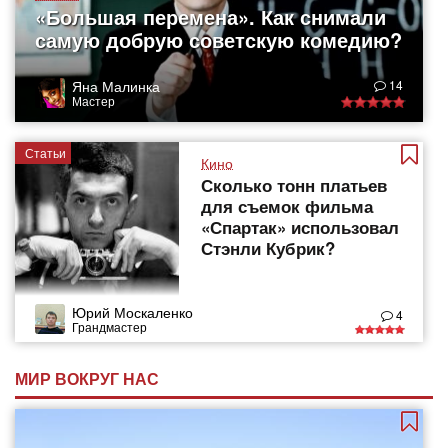
«Большая перемена». Как снимали
самую добрую советскую комедию?
Яна Малинка
14
Мастер
Статьи
Кино
Сколько тонн платьев
для съемок фильма
«Спартак» использовал
Стэнли Кубрик?
Юрий Москаленко
4
Грандмастер
МИР ВОКРУГ НАС