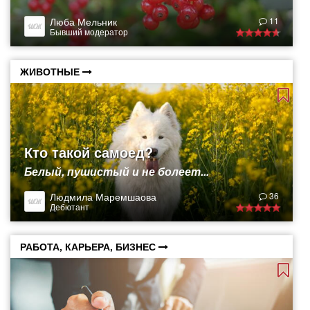
Люба Мельник
11
Бывший модератор
ЖИВОТНЫЕ
Кто такой самоед?
Белый, пушистый и не болеет...
Людмила Маремшаова
36
Дебютант
РАБОТА, КАРЬЕРА, БИЗНЕС