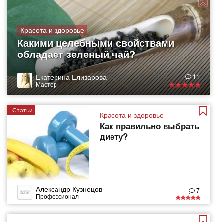
Красота и здоровье
Какими целебными свойствами
обладает зеленый чай?
Екатерина Елизарова
11
Мастер
Статьи
Красота и здоровье
Как правильно выбрать
диету?
Александр Кузнецов
7
Профессионал