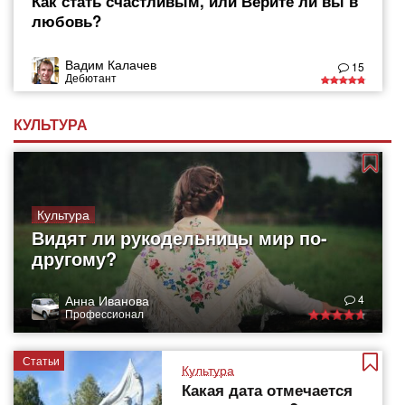
Как стать счастливым, или Верите ли вы в
любовь?
Вадим Калачев
15
Дебютант
КУЛЬТУРА
Культура
Видят ли рукодельницы мир по-
другому?
Анна Иванова
4
Профессионал
Статьи
Культура
Какая дата отмечается