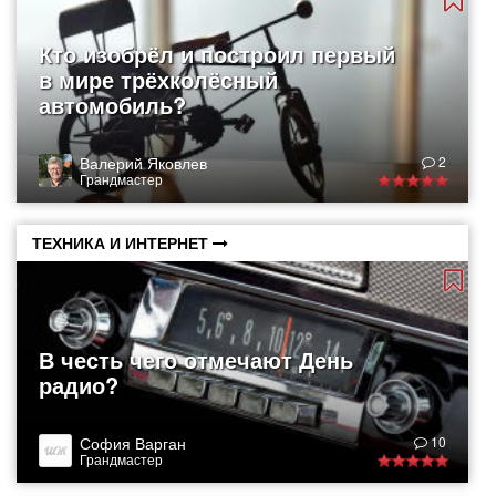
Кто изобрёл и построил первый
в мире трёхколёсный
автомобиль?
Валерий Яковлев
2
Грандмастер
ТЕХНИКА И ИНТЕРНЕТ
В честь чего отмечают День
радио?
София Варган
10
Грандмастер