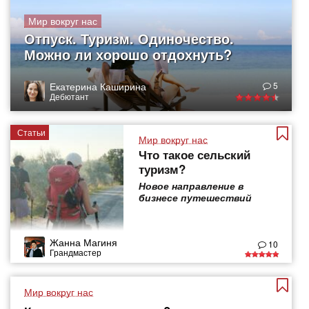
Мир вокруг нас
Отпуск. Туризм. Одиночество.
Можно ли хорошо отдохнуть?
Екатерина Каширина
5
Дебютант
Статьи
Мир вокруг нас
Что такое сельский
туризм?
Новое направление в
бизнесе путешествий
Жанна Магиня
10
Грандмастер
Мир вокруг нас