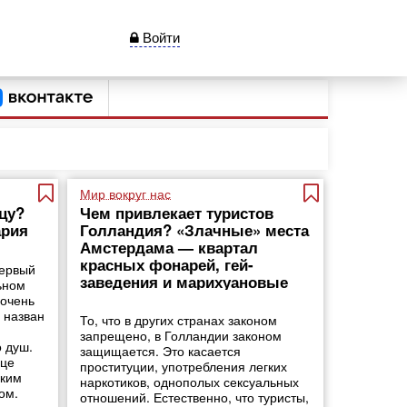
Войти
Мир вокруг нас
цу?
Чем привлекает туристов
ария
Голландия? «Злачные» места
Амстердама — квартал
красных фонарей, гей-
первый
заведения и марихуановые
ьном
кофе-шопы
 очень
 назван
То, что в других странах законом
запрещено, в Голландии законом
о душ.
защищается. Это касается
нце
проституции, употребления легких
оким
наркотиков, однополых сексуальных
ом.
отношений. Естественно, что туристы,