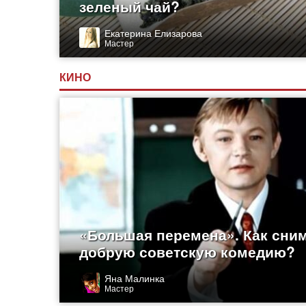
зеленый чай?
Екатерина Елизарова
Мастер
КИНО
«Большая перемена». Как сни
добрую советскую комедию?
Яна Малинка
Мастер