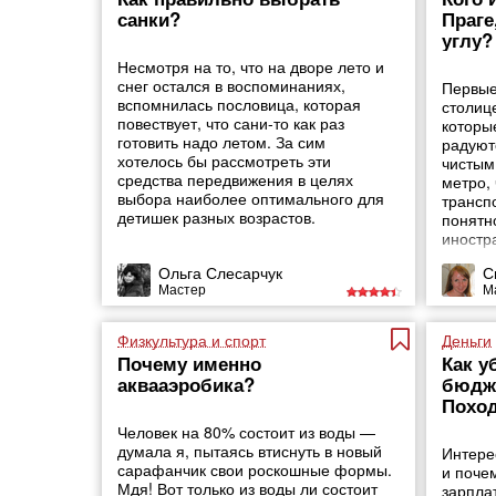
санки?
Праге
углу?
Несмотря на то, что на дворе лето и
снег остался в воспоминаниях,
Первые
вспомнилась пословица, которая
столиц
повествует, что сани-то как раз
которы
готовить надо летом. За сим
радуют
хотелось бы рассмотреть эти
чистым
средства передвижения в целях
метро,
выбора наиболее оптимального для
трансп
детишек разных возрастов.
понятн
иностр
языка.
Ольга Слесарчук
С
Мастер
М
Физкультура и спорт
Деньги
Почему именно
Как у
аквааэробика?
бюдже
Поход
Человек на 80% состоит из воды —
думала я, пытаясь втиснуть в новый
Интере
сарафанчик свои роскошные формы.
и поче
Мдя! Вот только из воды ли состоит
зарпла