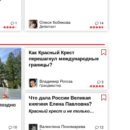
?
Олеся Кобякова
1
14
Дебютант
Как Красный Крест
перешагнул международные
границы?
Владимир Рогоза
3
Грандмастер
Что дала России Великая
княгиня Елена Павловна?
поздно
Красный крест и не только…
Валентина Пономарева
10
12