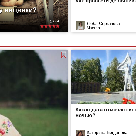
Как провести девичник
 у нищенки?
79
Люба Сергачева
Мастер
Какая дата отмечается 
ночью?
Катерина Богданова