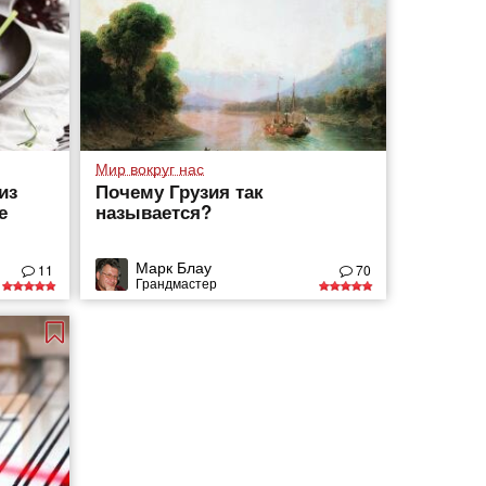
Мир вокруг нас
из
Почему Грузия так
е
называется?
Марк Блау
11
70
Грандмастер