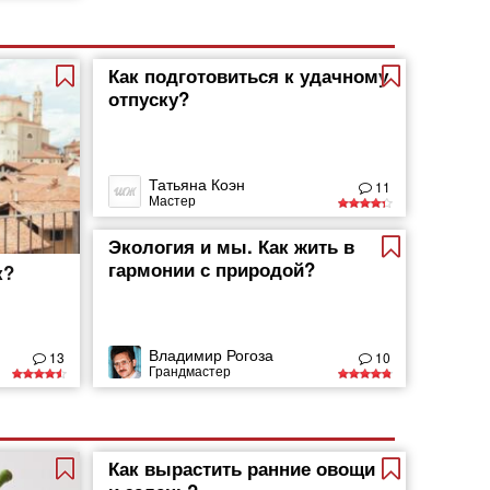
Как подготовиться к удачному
отпуску?
Татьяна Коэн
11
Мастер
Экология и мы. Как жить в
гармонии с природой?
к?
Владимир Рогоза
13
10
Грандмастер
Как вырастить ранние овощи