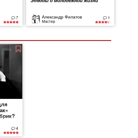
Этюды о молодежной жизни
Александр Филатов
7
1
Мастер
для
ак»
убрик?
4