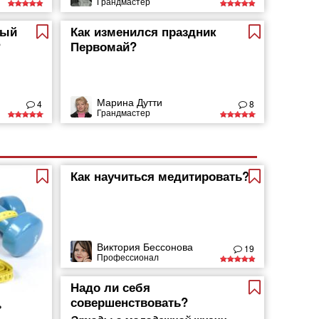
Грандмастер
мый
Как изменился праздник
?
Первомай?
Марина Дутти
4
8
Грандмастер
Как научиться медитировать?
Виктория Бессонова
19
Профессионал
Надо ли себя
совершенствовать?
ь