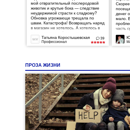
мой отвратительный послеродовой
Скорее 
животик и крутые бока — следствие
посещал
неудержимой страсти к сладкому?
денег 
Обновка угрожающе трещала по
мало. 
швам. Катастрофа! Возвращать наряд
проблем
в магазин не хотелось. А хотелось в
часть 
один прекрасный день проснуться
по наз
Татьяна Коростышевская
Ю
стройной.
попыта
39
Профессионал
М
«утечк
семейн
беспол
ПРОЗА ЖИЗНИ