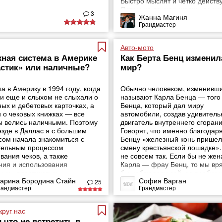
Быстро мыслят и четко действ
Остры на язычок, жадны до но
3
Жанна Магиня
знаний.
Грандмастер
Авто-мото
ная система в Америке
Как Берта Бенц изменил
астик» или наличные?
мир?
а в Америку в 1994 году, когда
Обычно человеком, изменивш
ии еще и слыхом не слыхали о
называют Карла Бенца — того
ых и дебетовых карточках, а
Бенца, который дал миру
и о чековых книжках — все
автомобили, создав удивител
ы велись наличными. Поэтому
двигатель внутреннего сгорани
езде в Даллас я с большим
Говорят, что именно благодар
сом начала знакомиться с
Бенцу «железный конь пришел
тельным процессом
смену крестьянской лошадке».
вания чеков, а также
не совсем так. Если бы не жен
ния и использования
Карла — фрау Бенц, то мы вр
ных «пластиковых»
бы наблюдали сейчас пробки 
арина Бородина Стайн
София Варган
заменителей.
дорогах мегаполисов, спорили
25
рандмастер
Грандмастер
лучших марках автомобиля и 
время на посещение СТО.
круг нас
и что не встретить в