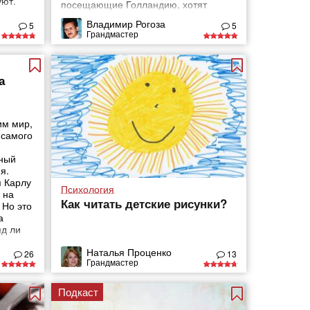
уют.
посещающие Голландию, хотят
вых
убедиться в этом сами. Давайте и мы
Владимир Рогоза
5
5
прогуляемся по «злачным» местам
Грандмастер
Амстердама.
а
им мир,
 самого
ьный
я.
я Карлу
Психология
 на
Как читать детские рисунки?
 Но это
а
яд ли
на
Наталья Проценко
 о
26
13
Грандмастер
тратили
Подкаст