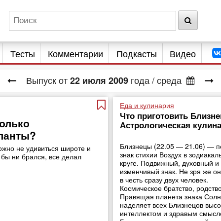
Тесты
Комментарии
Подкасты
Видео
Выпуск от
года
/ среда
22
июля
2009
Еда и кулинария
Что приготовить Близне
олько
Астрологическая кулин
аланты?
Близнецы (22.05 — 21.06) — 
ожно не удивиться широте и
знак стихии Воздух в зодиакал
 бы ни брался, все делал
круге. Подвижный, духовный и
изменчивый знак. Не зря же он
в честь сразу двух человек.
Космическое братство, родств
Правящая планета знака Сол
наделяет всех Близнецов выс
интеллектом и здравым смысл