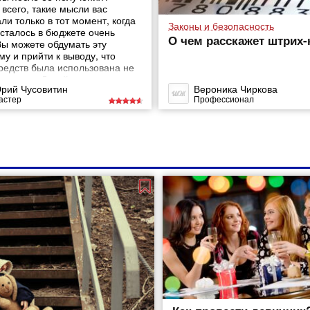
всего, такие мысли вас
и только в тот момент, когда
Законы и безопасность
осталось в бюджете очень
О чем расскажет штрих-
Вы можете обдумать эту
у и прийти к выводу, что
средств была использована не
начению. Давайте вместе
рий Чусовитин
Вероника Чиркова
емся разобраться в такой
астер
Профессионал
е». Это поможет сохранить
ый бюджет, избежать
езных трат.