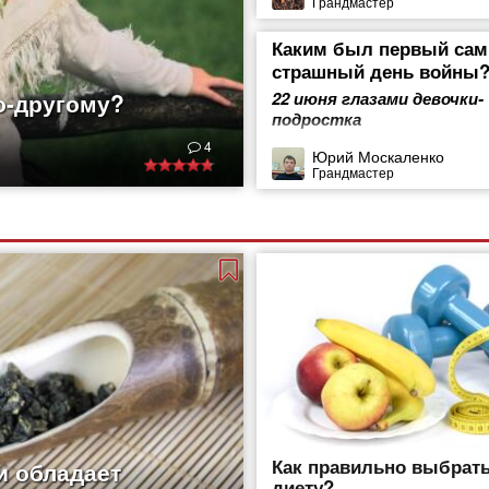
Грандмастер
Каким был первый са
страшный день войны
о-другому?
22 июня глазами девочки-
подростка
ды. И не только они,
4
дывает их творения.
Юрий Москаленко
Грандмастер
, выполненные
ышивания издавна
ет искать еще в
о было
Как правильно выбрат
и обладает
диету?