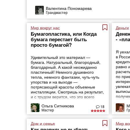
Валентина Пономарева
Грандмастер
Мир вокруг нас
Деньги
Бумагопластика, или Когда
Денеж
бумага перестает быть
- «пл
просто бумагой?
Я уехал
в Росс
Удивительный это материал —
кредитн
бумага. Натуральный, благородный,
равно 
благодарный. А какой неожиданно
расчет
пластичный! Немного душевного
по при
тепла, немного фантазии, чуть-чуть
интере
упорства и на выходе —
увлека
потрясающей красоты объемные
выписы
инсталляции. Смотришь на результат,
получе
и с трудом верится, что это всего
различ
лишь тонкие листы прессованной
Ольга Ситникова
М
деньго
целлюлозы, разрезанные под
18
Мастер
Г
определенным углом, свернутые в
геометрические формы и склеенные
между собой. Все остальное —
Дом и семья
Мир во
уникальное
Как правильно выбрать
Кого 