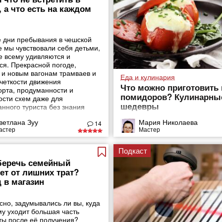
, а что есть на каждом
 дни пребывания в чешской
е мы чувствовали себя детьми,
е всему удивляются и
ся. Прекрасной погоде,
 и новым вагонам трамваев и
Еда и кулинария
 четкости движения
Что можно приготовить 
орта, продуманности и
помидоров? Кулинарны
ости схем даже для
шедевры
анного туриста без знания
ветлана Зуу
Мария Николаева
14
астер
Мастер
Подкаст
беречь семейный
т от лишних трат?
 в магазин
сно, задумывались ли вы, куда
му уходит большая часть
ты после её получения?