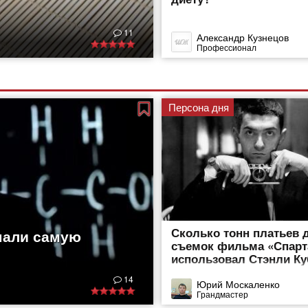
11
Александр Кузнецов
Профессионал
Персона дня
Сколько тонн платьев 
мали самую
съемок фильма «Спарт
использовал Стэнли К
14
Юрий Москаленко
Грандмастер