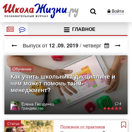
Войти
ГЛАВНОЕ
Выпуск от
/ четверг
12
.09.
2019
Обучение
Как учить школьника дисциплине и
чем может помочь тайм-
менеджмент?
Елена Гвозденко
4
Грандмастер
Статьи
Полезное от практиков