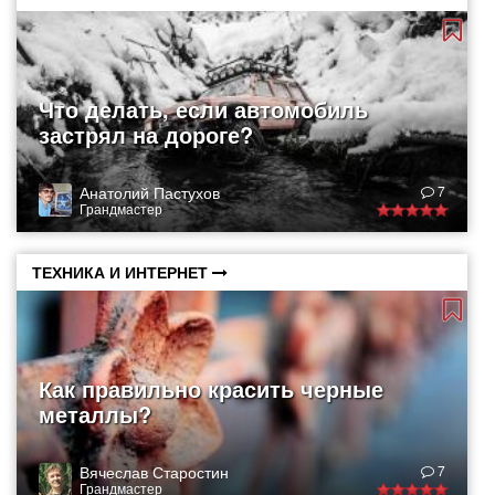
Что делать, если автомобиль
застрял на дороге?
Анатолий Пастухов
7
Грандмастер
ТЕХНИКА И ИНТЕРНЕТ
Как правильно красить черные
металлы?
Вячеслав Старостин
7
Грандмастер