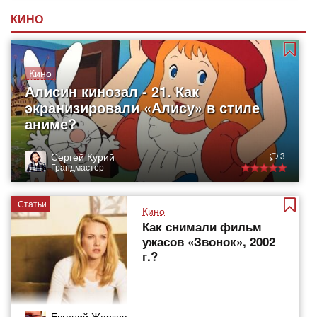
КИНО
Кино
Алисин кинозал - 21. Как
экранизировали «Алису» в стиле
аниме?
Сергей Курий
3
Грандмастер
Статьи
Кино
Как снимали фильм
ужасов «Звонок», 2002
г.?
Евгений Жарков