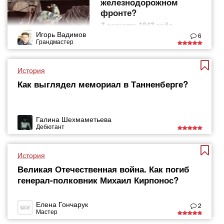
железнодорожном
фронте?
3 августа 1943 года
началась операция
Игорь Вадимов
6
"Рельсовая война"
Грандмастер
История
Как выглядел мемориал в Танненберге?
Галина Шехмаметьева
Дебютант
История
Великая Отечественная война. Как погиб
генерал-полковник Михаил Кирпонос?
Елена Гончарук
2
Мастер