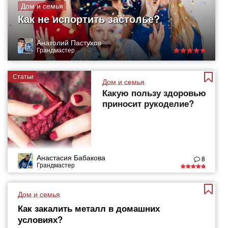
Дом и семья
Как не испортить застолье?
Анатолий Пастухов
Грандмастер
Статьи
Дом и семья
Какую пользу здоровью
приносит рукоделие?
Анастасия Бабакова
8
Грандмастер
Дом и семья
Как закалить металл в домашних
условиях?