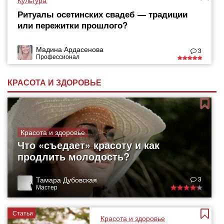
Культура
Ритуалы осетинских свадеб — традиции
или пережитки прошлого?
Мадина Ардасенова
3
Профессионал
КРАСОТА И ЗДОРОВЬЕ
Красота и здоровье
Что «съедает» красоту и как
продлить молодость?
Тамара Дубовская
3
Мастер
Статьи
Красота и здоровье