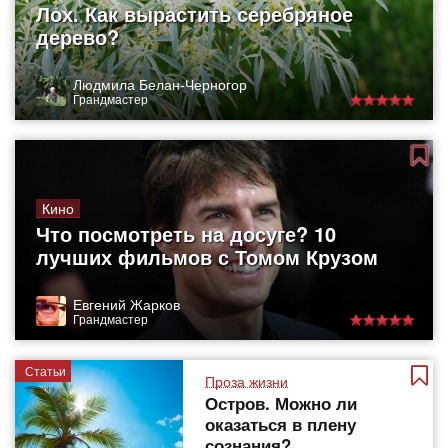
Лох. Как вырастить серебряное
дерево?
Людмила Белан-Черногор
Грандмастер
Кино
Что посмотреть на досуге? 10
лучших фильмов с Томом Крузом
Евгений Жарков
Грандмастер
Статьи
Проза жизни
Остров. Можно ли
оказаться в плену
сознания?