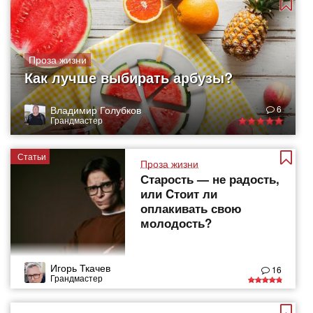
Проза жизни
Как лучше выбирать арбузы?
Владимир Голубков
6
Грандмастер
Статьи
Проза жизни
Старость — не радость,
или Cтоит ли
оплакивать свою
молодость?
Игорь Ткачев
16
Грандмастер