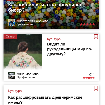
Как появился и стал популярен
бисер?
Анастасия Бабакова
Грандмастер
Статьи
Культура
Видят ли
рукодельницы мир по-
другому?
Анна Иванова
4
Профессионал
Культура
Как расшифровывать древнеримские
имена?