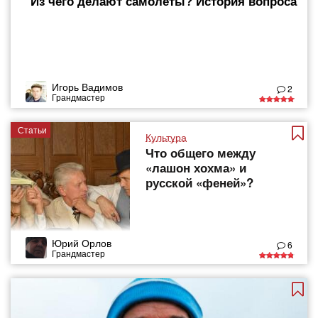
Из чего делают самолеты? История вопроса
Игорь Вадимов
2
Грандмастер
Статьи
Культура
Что общего между
«лашон хохма» и
русской «феней»?
Юрий Орлов
6
Грандмастер