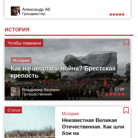
Александр Аб
Грандмастер
ИСТОРИЯ
Чтобы помнили
История
Как начиналась война? Брестская
крепость
Владимир Кезлинг
26
Путешественник
Статьи
История
Неизвестная Великая
Отечественная. Как шли
бои на