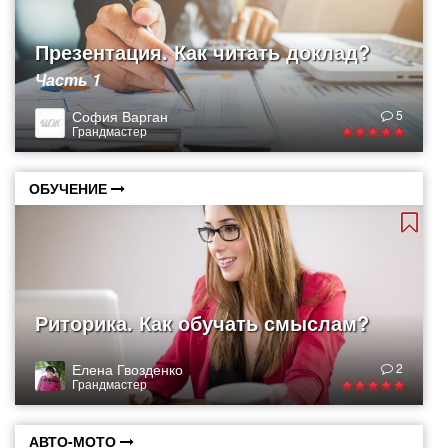
Презентация. Как читать доклад?
Часть 1
София Варган
5
Грандмастер
ОБУЧЕНИЕ
Риторика. Как обучать смыслам?
Елена Гвозденко
2
Грандмастер
АВТО-МОТО