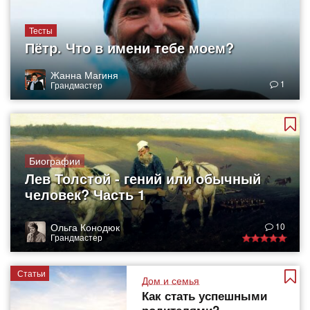
Тесты
Пётр. Что в имени тебе моем?
Жанна Магиня
1
Грандмастер
Биографии
Лев Толстой - гений или обычный
человек? Часть 1
Ольга Конодюк
10
Грандмастер
Статьи
Дом и семья
Как стать успешными