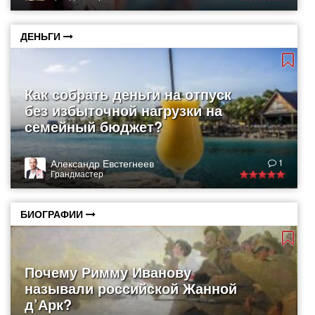
ДЕНЬГИ
Как собрать деньги на отпуск
без избыточной нагрузки на
семейный бюджет?
Александр Евстегнеев
1
Грандмастер
БИОГРАФИИ
Почему Римму Иванову
называли российской Жанной
д’Арк?