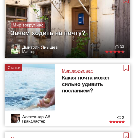
Мир вокруг нас
Зачем ходить на почту?
Дмитрий Янышев
33
Мастер
Статьи
Мир вокруг нас
Какая почта может
сильно удивить
посланием?
Александр Аб
2
Грандмастер