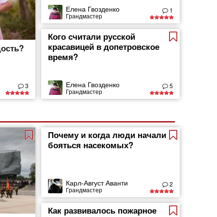
Елена Гвозденко
1
Грандмастер
Кого считали русской
красавицей в допетровское
дость?
время?
Елена Гвозденко
3
5
Грандмастер
Почему и когда люди начали
бояться насекомых?
Карл-Август Аванти
2
Грандмастер
Как развивалось пожарное