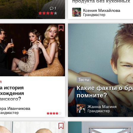
продукта без кухонных
весов?
1
Ксения Михайлова
Грандмастер
Тесты
я
Какие факты о бр
а история
схождения
помните?
анского?
Жанна Магиня
ера Иванчикова
Грандмастер
рандмастер