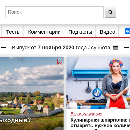
Тесты
Комментарии
Подкасты
Видео
Выпуск от
года
/ суббота
7
ноября
2020
Еда и кулинария
выходные?
Кулинарная шпаргалка: 
отмерять нужное колич