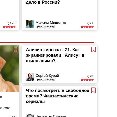
дело в России?
Максим Мищенко
26
1
Грандмастер
Алисин кинозал - 21. Как
экранизировали «Алису» в
стиле аниме?
Сергей Курий
3
Грандмастер
Что посмотреть в свободное
время? Фантастические
с
сериалы
в про
Перваков Филипп
6