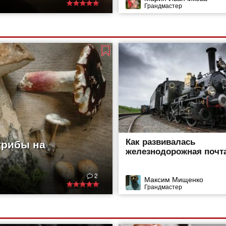
Грандмастер
Как развивалась
грибы на
железнодорожная почт
2
Максим Мищенко
Грандмастер