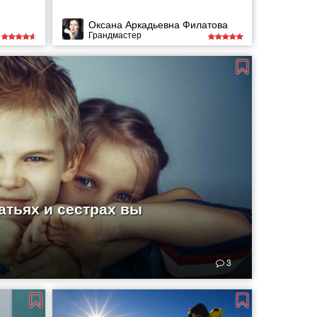
Оксана Аркадьевна Филатова
Грандмастер
атьях и сестрах вы
3