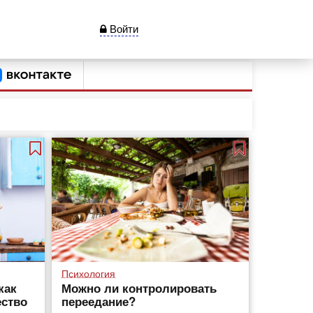
Войти
Психология
как
Можно ли контролировать
ество
переедание?