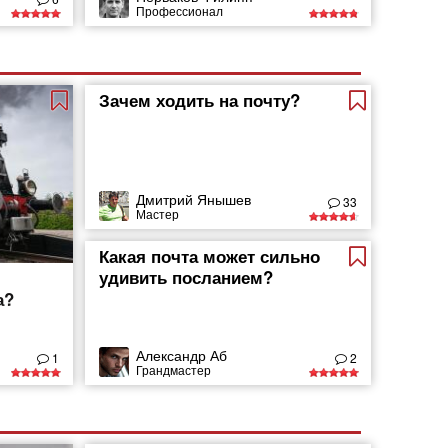
Профессионал
Зачем ходить на почту?
Дмитрий Янышев
33
Мастер
Какая почта может сильно
удивить посланием?
а?
Александр Аб
1
2
Грандмастер