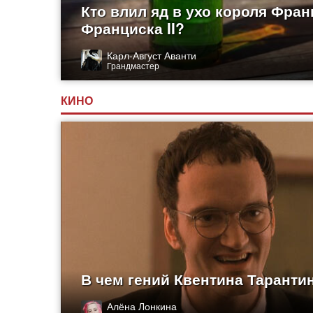
Кто влил яд в ухо короля Фра
Франциска II?
Карл-Август Аванти
Грандмастер
КИНО
В чем гений Квентина Таранти
Алёна Лонкина