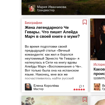
Мария Иванчикова
Грандмастер
Биографии
Жена легендарного Че
Гевары. Что пишет Алейда
Марч в своей книге о муже?
Во время подготовки своей
предыдущей статьи «Вечный
команданте: как жил и боролся
неутомимый Эрнесто Че Гевара» я
наткнулась в Сети на книгу вдовы
Истори
Алейды Марч «Воспоминания о Че».
Каков
Вот только была она на испанском
прои
языке. Наконец, мне все же
шамп
посчастливилось найти русский
перевод. И я с нетерпением
Елена Королёва
В
погрузилась в чтение.
1
Мастер
Г