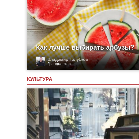
Как лучше выбирать арбузы?
Владимир Голубков
Грандмастер
КУЛЬТУРА