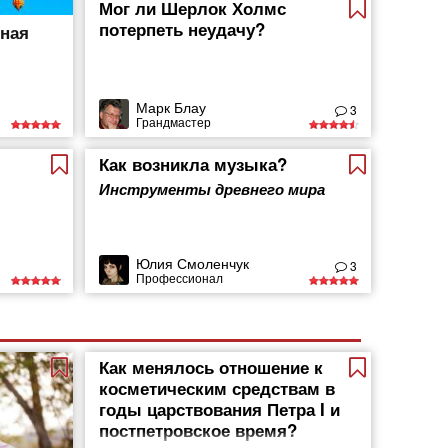
Мог ли Шерлок Холмс
потерпеть неудачу?
тная
Марк Блау
3
Грандмастер
Как возникла музыка?
Инструменты древнего мира
Юлия Смоленчук
3
Профессионал
Как менялось отношение к
косметическим средствам в
годы царствования Петра I и
постпетровское время?