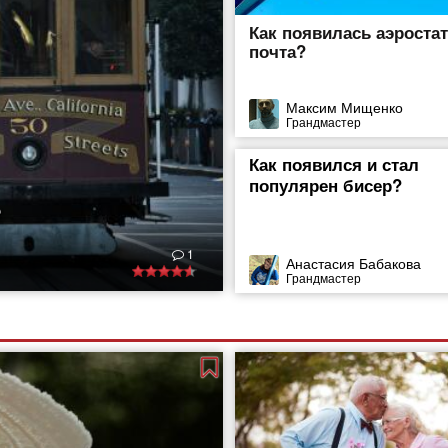
Как появилась аэроста
почта?
Максим Мищенко
Грандмастер
Как появился и стал
популярен бисер?
?
дство транспорта
1
 сразу же привлёк
Анастасия Бабакова
Грандмастер
ле этого слова)
о в голову пришла
 внутригородских
еле принадлежит