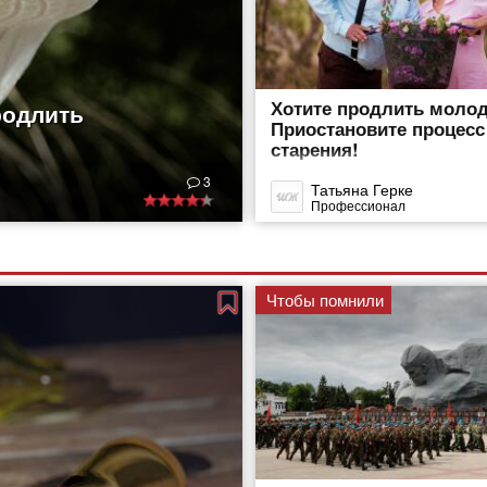
Хотите продлить моло
родлить
Приостановите процесс
старения!
3
Татьяна Герке
Профессионал
Чтобы помнили