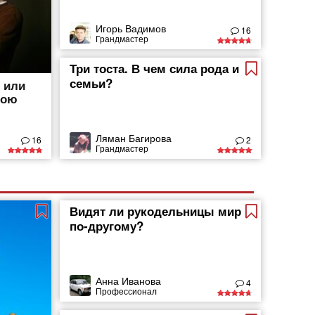
Игорь Вадимов
16
Грандмастер
Три тоста. В чем сила рода и
семьи?
, или
вою
Ляман Багирова
16
2
Грандмастер
Видят ли рукодельницы мир
по-другому?
Анна Иванова
4
Профессионал