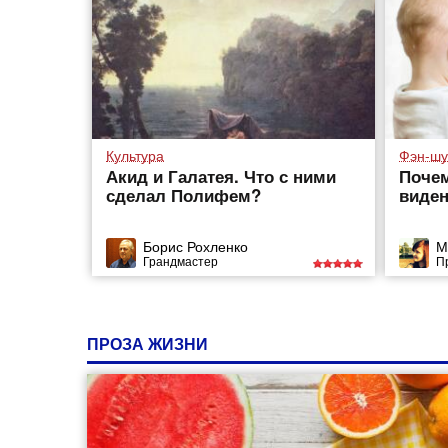
Культура
Фэн-шу
Акид и Галатея. Что с ними
Почем
сделал Полифем?
виден
Борис Рохленко
М
Грандмастер
П
ПРОЗА ЖИЗНИ