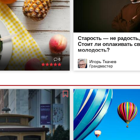
Старость — не радость
Cтоит ли оплакивать с
молодость?
6
Игорь Ткачев
Грандмастер