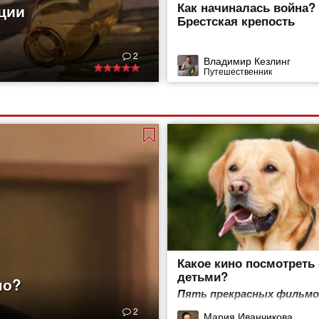
Как начиналась война?
нции
Брестская крепость
2
Владимир Кезлинг
Путешественник
Какое кино посмотреть 
детьми?
но?
Пять прекрасных фильмо
собак
2
Мария Иванчикова