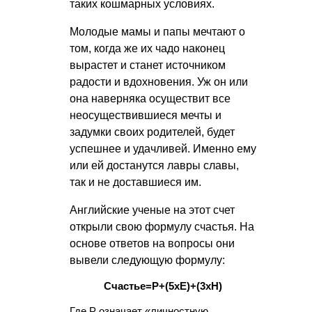
таких кошмарных условиях.
Молодые мамы и папы мечтают о
том, когда же их чадо наконец
вырастет и станет источником
радости и вдохновения. Уж он или
она наверняка осуществит все
неосуществившиеся мечты и
задумки своих родителей, будет
успешнее и удачливей. Именно ему
или ей достанутся лавры славы,
так и не доставшиеся им.
Английские ученые на этот счет
открыли свою формулу счастья. На
основе ответов на вопросы они
вывели следующую формулу:
Счастье=Р+(5хЕ)+(3хН)
Где Р означает «личностную