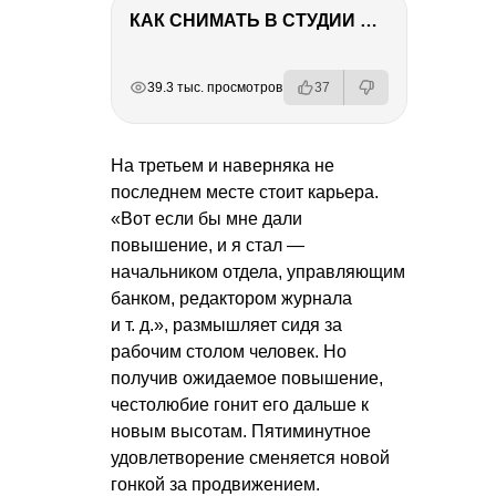
КАК СНИМАТЬ В СТУДИИ СО ВСПЫШКАМИ
РЕКЛАМА
РЕКЛАМА
РЕКЛАМА
РЕКЛАМА
РЕКЛАМА
39.3 тыс. просмотров
37
На третьем и наверняка не
последнем месте стоит карьера.
«Вот если бы мне дали
повышение, и я стал —
начальником отдела, управляющим
банком, редактором журнала
и т. д.
», размышляет сидя за
рабочим столом человек. Но
получив ожидаемое повышение,
честолюбие гонит его дальше к
новым высотам. Пятиминутное
удовлетворение сменяется новой
гонкой за продвижением.