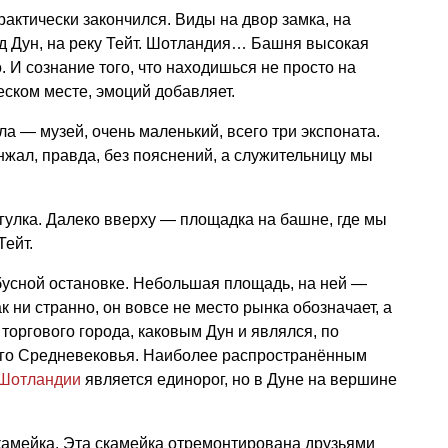
ктически закончился. Виды на двор замка, на
д Дун, на реку Тейт. Шотландия… Башня высокая
. И сознание того, что находишься не просто на
еском месте, эмоций добавляет.
а — музей, очень маленький, всего три экспоната.
жал, правда, без пояснений, а служительницу мы
гулка. Далеко вверху — площадка на башне, где мы
Тейт.
бусной остановке. Небольшая площадь, на ней —
к ни странно, он вовсе не место рынка обозначает, а
оргового города, каковым Дун и являлся, по
его Средневековья. Наиболее распространённым
 Шотландии
является единорог, но в Дуне на вершине
камейка. Эта скамейка отремонтирована друзьями