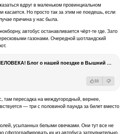
 оказаться вдруг в маленьком провинциальном
и касается. Но просто так за этим не поедешь, если
лучае причина у нас была.
нокборну, автобус останавливается чёрт-те где. Зато
вересковыми газонами. Очередной шотландский
от.
ТЫ УДИВИШЬСЯ СИЛЕ ЭТО ЧЕЛОВЕКА! Блог о нашей поездке в Вышний Волочек
33
, там пересадка на междугородный, вернее,
увствуется — три с половиной паунда за билет вместо
олей, усыпанных белыми овечками. Они тут все не
, но сфотографировать их из автобуса затруднительно.