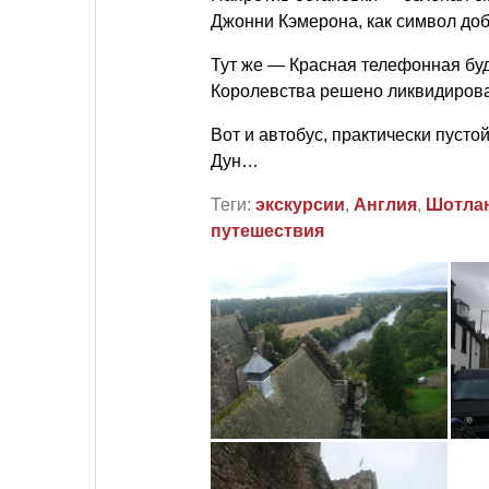
Джонни Кэмерона, как символ доб
Тут же — Красная телефонная буд
Королевства решено ликвидировать,
Вот и автобус, практически пусто
Дун…
Теги:
экскурсии
,
Англия
,
Шотла
путешествия