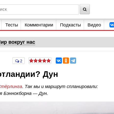
Тесты
Комментарии
Подкасты
Видео
ир вокруг нас
2
отландии? Дун
Стёрлинга
. Так мы и маршрут спланировали:
я Бэннокборна — Дун.