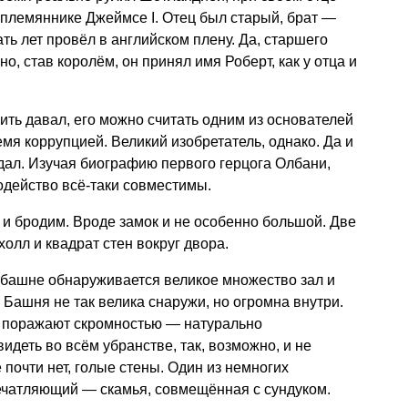
 и племяннике Джеймсе I. Отец был старый, брат —
ть лет провёл в английском плену. Да, старшего
о, став королём, он принял имя Роберт, как у отца и
ить давал, его можно считать одним из основателей
мя коррупцией. Великий изобретатель, однако. Да и
дал. Изучая биографию первого герцога Олбани,
лодейство всё-таки совместимы.
 и бродим. Вроде замок и не особенно большой. Две
олл и квадрат стен вокруг двора.
 башне обнаруживается великое множество зал и
. Башня не так велика снаружи, но огромна внутри.
ни поражают скромностью — натурально
видеть во всём убранстве, так, возможно, и не
 почти нет, голые стены. Один из немногих
ечатляющий — скамья, совмещённая с сундуком.