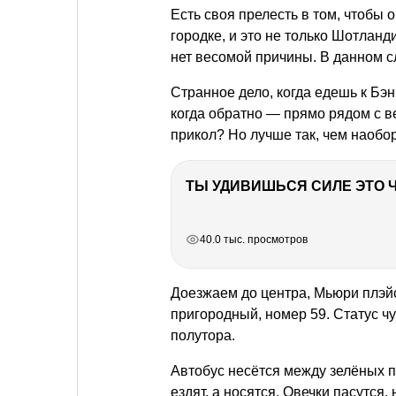
Есть своя прелесть в том, чтобы
городке, и это не только Шотланди
нет весомой причины. В данном с
Странное дело, когда едешь к Бэн
когда обратно — прямо рядом с 
прикол? Но лучше так, чем наобор
РЕКЛАМА
РЕКЛАМА
РЕКЛАМА
40.0 тыс. просмотров
Доезжаем до центра, Мьюри плэйс
пригородный, номер 59. Статус ч
полутора.
Автобус несётся между зелёных п
ездят, а носятся. Овечки пасутся