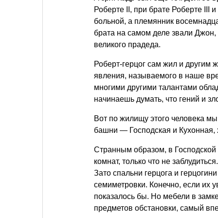
Роберте II, при брате Роберте III
больной, а племянник восемнадца
брата на самом деле звали Джон, н
великого прадеда.
Роберт-герцог сам жил и другим ж
явления, называемого в наше вре
многими другими талантами обла
начинаешь думать, что гений и з
Вот по жилищу этого человека мы
башни — Господская и Кухонная, х
Странным образом, в Господской
комнат, только что не заблудиться
Зато спальни герцога и герцоги
семиметровки. Конечно, если их у
показалось бы. Но мебели в замке
предметов обстановки, самый вп