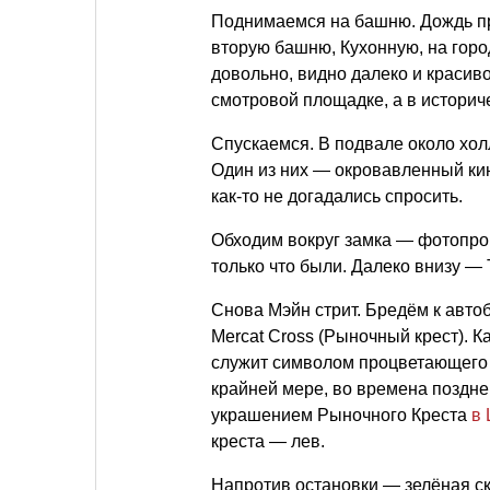
Поднимаемся на башню. Дождь пра
вторую башню, Кухонную, на горо
довольно, видно далеко и красиво
смотровой площадке, а в историч
Спускаемся. В подвале около холл
Один из них — окровавленный кин
как-то не догадались спросить.
Обходим вокруг замка — фотопро
только что были. Далеко внизу — 
Снова Мэйн стрит. Бредём к авто
Mercat Cross (Рыночный крест). Ка
служит символом процветающего т
крайней мере, во времена поздн
украшением Рыночного Креста
в
креста — лев.
Напротив остановки — зелёная с