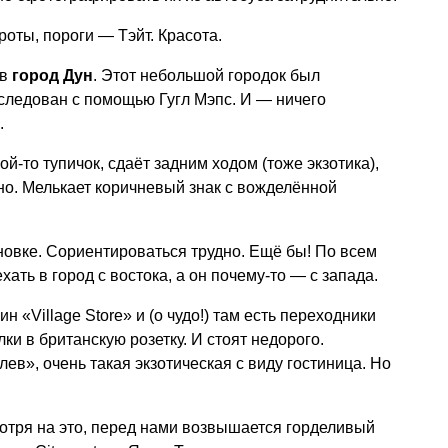
роты, пороги — Тэйт. Красота.
 в
город Дун
. Этот небольшой городок был
следован с помощью Гугл Мэпс. И — ничего
.
ой-то тупичок, сдаёт задним ходом (тоже экзотика),
но. Мелькает коричневый знак с вожделённой
овке. Сориентироваться трудно. Ещё бы! По всем
ать в город с востока, а он почему-то — с запада.
 «Village Store» и (о чудо!) там есть переходники
и в британскую розетку. И стоят недорого.
ев», очень такая экзотическая с виду гостиница. Но
отря на это, перед нами возвышается горделивый