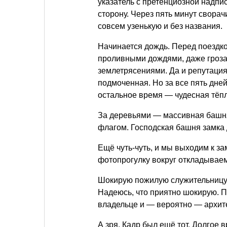
указатель с претенциозной надпи
сторону. Через пять минут сворач
совсем узенькую и без названия.
Начинается дождь. Перед поездк
проливными дождями, даже грозам
землетрясениями. Да и репутация
подмоченная. Но за все пять дне
остальное время — чудесная тёпла
За деревьями — массивная башня
флагом. Господская башня замка 
Ещё чуть-чуть, и мы выходим к зам
фотопрогулку вокруг откладываем
Шокирую пожилую служительницу 
Надеюсь, что приятно шокирую. П
владельце и — вероятно — архите
А зря. Кадр был ещё тот. Долгое