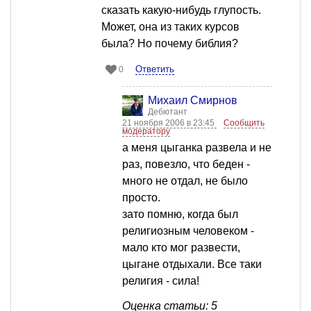
сказать какую-нибудь глупость.
Может, она из таких курсов
была? Но почему библия?
Ответить
0
Михаил Смирнов
Дебютант
21 ноября 2006 в 23:45
Сообщить
модератору
а меня цыганка развела и не
раз, повезло, что беден -
много не отдал, не было
просто.
зато помню, когда был
религиозным человеком -
мало кто мог развести,
цыгане отдыхали. Все таки
религия - сила!
Оценка статьи: 5