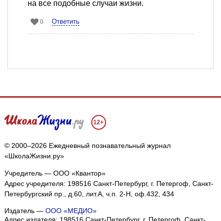
на все подобные случаи жизни.
Ответить
0
12+
© 2000–2026 Ежедневный познавательный журнал
«ШколаЖизни.ру»
Учредитель — ООО «Квантор»
Адрес учредителя: 198516 Санкт-Петербург, г. Петергоф, Санкт-
Мы собираем файлы cookie и применяем
Яндекс.Метрику
.
Петербургский пр., д.60, лит.А, ч.п. 2-Н, оф.432, 434
Подробнее
ПРИНЯТЬ
Издатель —
ООО «МЕДИО»
Адрес издателя: 198516 Санкт-Петербург, г. Петергоф, Санкт-