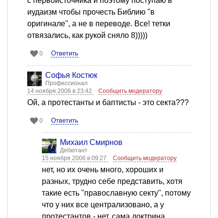
с первоисточника и поэтому поступаю в
иудаизм чтобы прочесть Библию "в
оригинале", а не в переводе. Все! тетки
отвязались, как рукой сняло 8)))))
Ответить
0
Софья Костюк
Профессионал
14 ноября 2006 в 23:42
Сообщить модератору
Ой, а протестанты и баптисты - это секта???
Ответить
0
Михаил Смирнов
Дебютант
15 ноября 2006 в 09:27
Сообщить модератору
нет, но их очень много, хороших и
разных, трудно себе представить, хотя
такие есть "православную секту", потому
что у них все централизовано, а у
протестантов - нет, сама доктрина