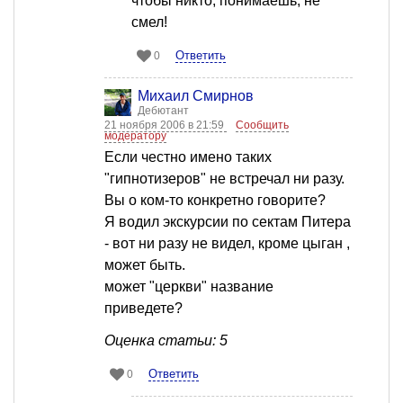
чтобы никто, понимаешь, не
смел!
Ответить
0
Михаил Смирнов
Дебютант
21 ноября 2006 в 21:59
Сообщить
модератору
Если честно имено таких
"гипнотизеров" не встречал ни разу.
Вы о ком-то конкретно говорите?
Я водил экскурсии по сектам Питера
- вот ни разу не видел, кроме цыган ,
может быть.
может "церкви" название
приведете?
Оценка статьи: 5
Ответить
0