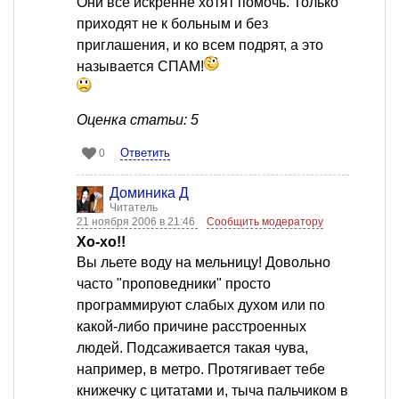
Они все искренне хотят помочь. Только
приходят не к больным и без
приглашения, и ко всем подрят, а это
называется СПАМ!
Оценка статьи: 5
Ответить
0
Доминика Д
Читатель
21 ноября 2006 в 21:46
Сообщить модератору
Хо-хо!!
Вы льете воду на мельницу! Довольно
часто "проповедники" просто
программируют слабых духом или по
какой-либо причине расстроенных
людей. Подсаживается такая чува,
например, в метро. Протягивает тебе
книжечку с цитатами и, тыча пальчиком в