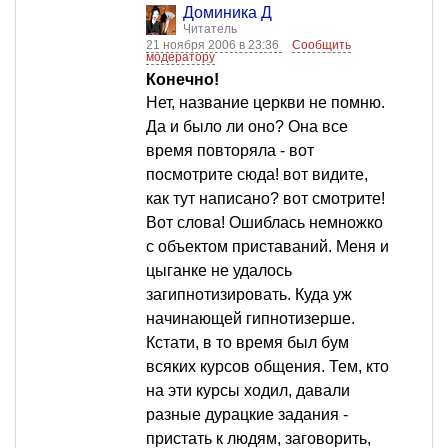
Доминика Д
Читатель
21 ноября 2006 в 23:36
Сообщить
модератору
Конечно!
Нет, название церкви не помню.
Да и было ли оно? Она все
время повторяла - вот
посмотрите сюда! вот видите,
как тут написано? вот смотрите!
Вот слова! Ошиблась немножко
с объектом приставаний. Меня и
цыганке не удалось
загипнотизировать. Куда уж
начинающей гипнотизерше.
Кстати, в то время был бум
всяких курсов общения. Тем, кто
на эти курсы ходил, давали
разные дурацкие задания -
пристать к людям, заговорить,