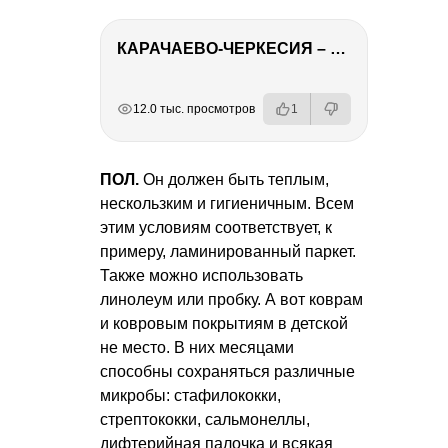
КАРАЧАЕВО-ЧЕРКЕСИЯ – ПУТЕШЕСТВИЕ НА КАВКАЗ часть 2
РЕКЛАМА
РЕКЛАМА
РЕКЛАМА
РЕКЛАМА
12.0 тыс. просмотров
1
ПОЛ.
Он должен быть теплым,
нескользким и гигиеничным. Всем
этим условиям соответствует, к
примеру, ламинированный паркет.
Также можно использовать
линолеум или пробку. А вот коврам
и ковровым покрытиям в детской
не место. В них месяцами
способны сохраняться различные
микробы: стафилококки,
стрептококки, сальмонеллы,
дифтерийная палочка и всякая