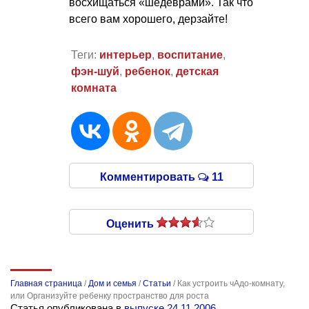
восхищаться «шедеврами». Так что
всего вам хорошего, дерзайте!
Теги:
интерьер
,
воспитание
,
фэн-шуй
,
ребенок
,
детская
комната
Комментировать
11
Оценить
Главная страница
/
Дом и семья
/
Статьи
/
Как устроить чАдо-комнату,
или Организуйте ребенку пространство для роста
Статья опубликована в
выпуске 24.11.2006