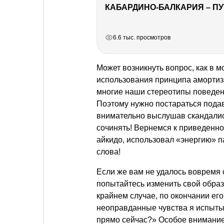
КАБАРДИНО-БАЛКАРИЯ – ПУ
РЕКЛАМА
РЕКЛАМА
РЕКЛАМА
РЕКЛАМА
6.6 тыс. просмотров
Может возникнуть вопрос, как в 
использования принципа амортизац
многие наши стереотипы поведен
Поэтому нужно постараться пода
внимательно выслушав скандалист
сочинять! Вернемся к приведенно
айкидо, использовал «энергию» 
слова!
Если же вам не удалось вовремя с
попытайтесь изменить свой образ
крайнем случае, по окончании ег
неоправданные чувства я испытыв
прямо сейчас?» Особое внимание 