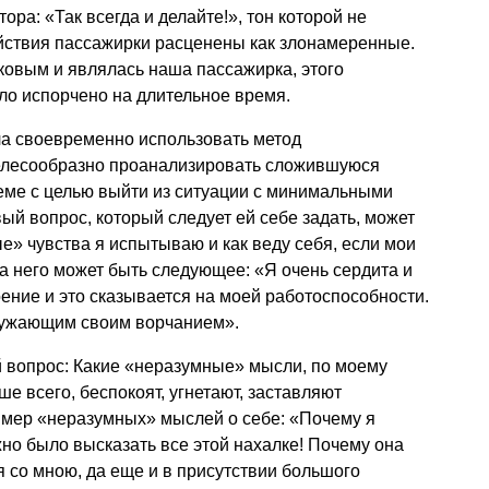
ора: «Так всегда и делайте!», тон которой не
ействия пассажирки расценены как злонамеренные.
аковым и являлась наша пассажирка, этого
ло испорчено на длительное время.
ла своевременно использовать метод
 целесообразно проанализировать сложившуюся
ме с целью выйти из ситуации с минимальными
ый вопрос, который следует ей себе задать, может
е» чувства я испытываю и как веду себя, если мои
 него может быть следующее: «Я очень сердита и
оение и это сказывается на моей работоспособности.
кружающим своим ворчанием».
й вопрос: Какие «неразумные» мысли, по моему
е всего, беспокоят, угнетают, заставляют
имер «неразумных» мыслей о себе: «Почему я
жно было высказать все этой нахалке! Почему она
я со мною, да еще и в присутствии большого