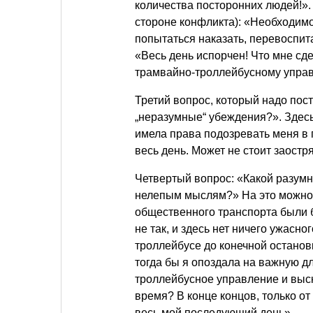
количества посторонних людей!»
стороне конфликта): «Необходимо
попытаться наказать, перевоспит
«Весь день испорчен! Что мне сде
трамвайно-троллейбусному упра
Третий вопрос, который надо пос
„неразумные“ убеждения?». Здес
имела права подозревать меня в 
весь день. Может не стоит заостр
Четвертый вопрос: «Какой разумн
нелепым мыслям?» На это можно о
общественного транспорта были
не так, и здесь нет ничего ужасн
троллейбусе до конечной остановк
тогда бы я опоздала на важную дл
троллейбусное управление и выска
время? В конце концов, только от 
весь мой последующий день».