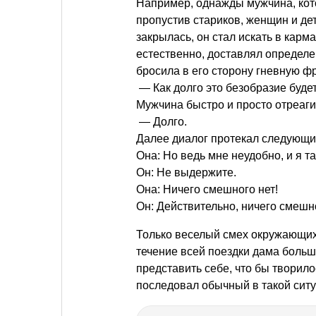
Например, однажды мужчина, кото
пропустив стариков, женщин и де
закрылась, он стал искать в карм
естественно, доставлял определ
бросила в его сторону гневную фр
— Как долго это безобразие буде
Мужчина быстро и просто отреаги
— Долго.
Далее диалог протекал следующи
Она: Но ведь мне неудобно, и я т
Он: Не выдержите.
Она: Ничего смешного нет!
Он: Действительно, ничего смешно
Только веселый смех окружающих
течение всей поездки дама больш
представить себе, что бы творил
последовал обычный в такой ситу