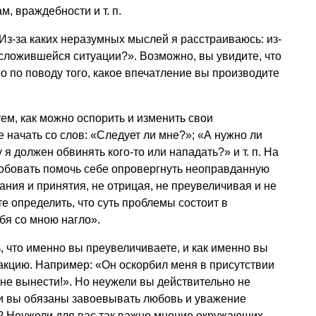
зам, враждебности
и т. п.
«Из-за каких неразумных мыслей я расстраиваюсь: из-
ой сложившейся ситуации?». Возможно, вы увидите, что
о по поводу того, какое впечатление вы производите
ем, как можно оспорить и изменить свои
начать со слов: «Следует ли мне?»; «А нужно ли
у я должен обвинять кого-то или нападать?»
и т. п.
На
робовать помочь себе опровергнуть неоправданную
ания и принятия, не отрицая, не преувеличивая и не
е определить, что суть проблемы состоит в
бя со мною нагло».
, что именно вы преувеличиваете, и как именно вы
акцию. Например: «Он оскорбил меня в присутствии
 не вынести!». Но неужели вы действительно не
и вы обязаны завоевывать любовь и уважение
а? Неужели для вас так важно мнение окружающих