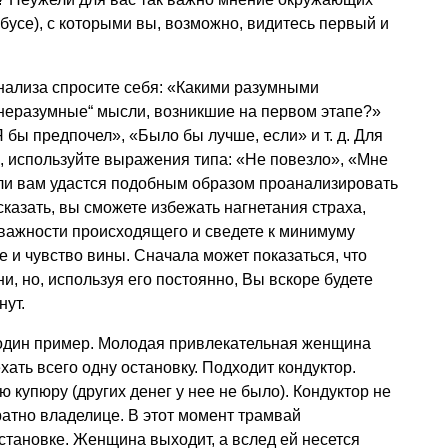
бусе), с которыми вы, возможно, видитесь первый и
нализа спросите себя: «Какими разумными
„неразумные“ мысли, возникшие на первом этапе?»
«Я бы предпочел», «Было бы лучше, если»
и т. д.
Для
а, используйте выражения типа: «Не повезло», «Мне
сли вам удастся подобным образом проанализировать
сказать, вы сможете избежать нагнетания страха,
важности происходящего и сведете к минимуму
е и чувство вины. Сначала может показаться, что
и, но, используя его постоянно, Вы вскоре будете
нут.
один пример. Молодая привлекательная женщина
хать всего одну остановку. Подходит кондуктор.
 купюру (других денег у нее не было). Кондуктор не
ратно владелице. В этот момент трамвай
тановке. Женщина выходит, а вслед ей несется