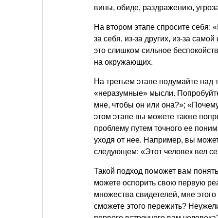
вины, обиде, раздражению, угро
На втором этапе спросите себя: 
за себя, из-за других, из-за сам
это слишком сильное беспокойств
на окружающих.
На третьем этапе подумайте над т
«неразумные» мысли. Попробуйте 
мне, чтобы он или она?»; «Почем
этом этапе вы можете также поп
проблему путем точного ее поним
уходя от нее. Например, вы может
следующем: «Этот человек вел се
Такой подход поможет вам понять
можете оспорить свою первую ре
множества свидетелей, мне этого
сможете этого пережить? Неужел
первого встречного вам человек