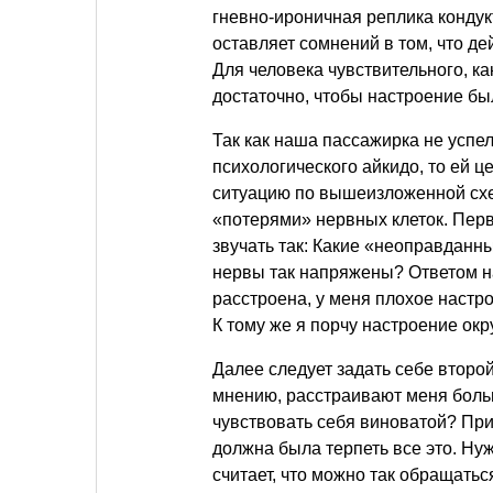
гневно-ироничная реплика кондукт
оставляет сомнений в том, что д
Для человека чувствительного, к
достаточно, чтобы настроение бы
Так как наша пассажирка не успе
психологического айкидо, то ей
ситуацию по вышеизложенной схе
«потерями» нервных клеток. Перв
звучать так: Какие «неоправданны
нервы так напряжены? Ответом на
расстроена, у меня плохое настр
К тому же я порчу настроение о
Далее следует задать себе второ
мнению, расстраивают меня больш
чувствовать себя виноватой? Пр
должна была терпеть все это. Ну
считает, что можно так обращатьс