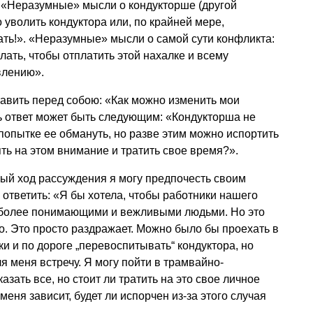
. «Неразумные» мысли о кондукторше (другой
 уволить кондуктора или, по крайней мере,
ать!». «Неразумные» мысли о самой сути конфликта:
лать, чтобы отплатить этой нахалке и всему
влению».
тавить перед собою: «Как можно изменить мои
ь ответ может быть следующим: «Кондукторша не
попытке ее обмануть, но разве этим можно испортить
ять на этом внимание и тратить свое время?».
ый ход рассуждения я могу предпочесть своим
тветить: «Я бы хотела, чтобы работники нашего
 более понимающими и вежливыми людьми. Но это
ого. Это просто раздражает. Можно было бы проехать в
и и по дороге „перевоспитывать“ кондуктора, но
я меня встречу. Я могу пойти в трамвайно-
зать все, но стоит ли тратить на это свое личное
меня зависит, будет ли испорчен из-за этого случая