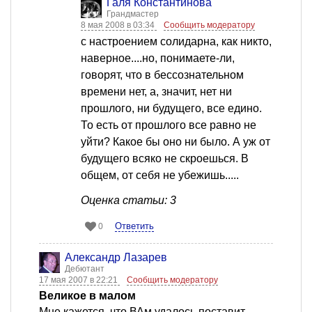
Галя Константинова
Грандмастер
8 мая 2008 в 03:34
Сообщить модератору
с настроением солидарна, как никто,
наверное....но, понимаете-ли,
говорят, что в бессознательном
времени нет, а, значит, нет ни
прошлого, ни будущего, все едино.
То есть от прошлого все равно не
уйти? Какое бы оно ни было. А уж от
будущего всяко не скроешься. В
общем, от себя не убежишь.....
Оценка статьи: 3
Ответить
0
Александр Лазарев
Дебютант
17 мая 2007 в 22:21
Сообщить модератору
Великое в малом
Мне кажется, что ВАм удалось поставит