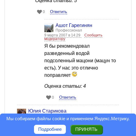
Оценка статьи: 5
Ответить
0
Ашот Гарегинян
Профессионал
9 марта 2007 в 14:29
Сообщить
модератору
Я бы рекомендовал
разведенный водой
подсоленный мацони (мацун то
есть). У нас это отлично
поправляет
Оценка статьи: 4
Ответить
0
Юлия Старикова
Дебютант
Мы собираем файлы cookie и применяем
Яндекс.Метрику
.
9 марта 2007 в 10:57
Сообщить модератору
мой проверенный способ - перед сном
Подробнее
ПРИНЯТЬ
принять пару таблеток анальгина или