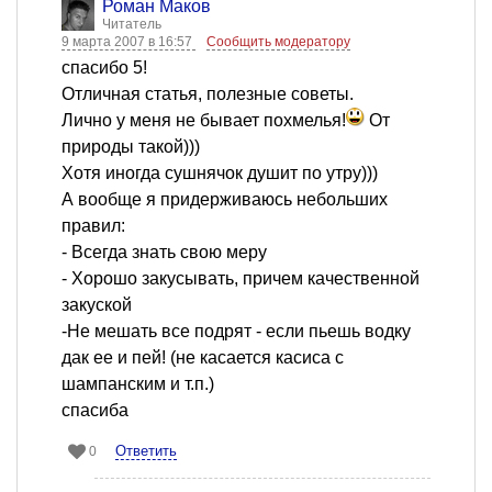
Роман Маков
Читатель
9 марта 2007 в 16:57
Сообщить модератору
cпасибо 5!
Отличная статья, полезные советы.
Лично у меня не бывает похмелья!
От
природы такой)))
Хотя иногда сушнячок душит по утру)))
А вообще я придерживаюсь небольших
правил:
- Всегда знать свою меру
- Хорошо закусывать, причем качественной
закуской
-Не мешать все подрят - если пьешь водку
дак ее и пей! (не касается касиса с
шампанским и т.п.)
спасиба
Ответить
0