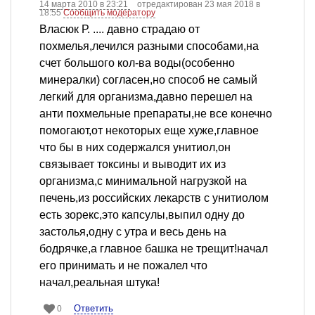
14 марта 2010 в 23:21
отредактирован 23 мая 2018 в
18:55
Сообщить модератору
Власюк Р. .... давно страдаю от
похмелья,лечился разными способами,на
счет большого кол-ва воды(особенно
минералки) согласен,но способ не самый
легкий для организма,давно перешел на
анти похмельные препараты,не все конечно
помогают,от некоторых еще хуже,главное
что бы в них содержался унитиол,он
связывает токсины и выводит их из
организма,с минимальной нагрузкой на
печень,из российских лекарств с унитиолом
есть зорекс,это капсулы,выпил одну до
застолья,одну с утра и весь день на
бодрячке,а главное башка не трещит!начал
его принимать и не пожалел что
начал,реальная штука!
Ответить
0