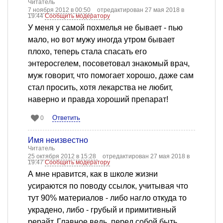
Читатель
7 ноября 2012 в 00:50
отредактирован 27 мая 2018 в
19:44
Сообщить модератору
У меня у самой похмелья не бывает - пью
мало, но вот мужу иногда утром бывает
плохо, теперь стала спасать его
энтеросгелем, посоветовал знакомый врач,
муж говорит, что помогает хорошо, даже сам
стал просить, хотя лекарства не любит,
наверно и правда хороший препарат!
Ответить
0
Имя неизвестно
Читатель
25 октября 2012 в 15:28
отредактирован 27 мая 2018 в
19:47
Сообщить модератору
А мне нравится, как в школе жизни
усираются по поводу ссылок, учитывая что
тут 90% материалов - либо нагло откуда то
украдено, либо - грубый и примитивный
рерайт. Главное ведь, перед собой быть