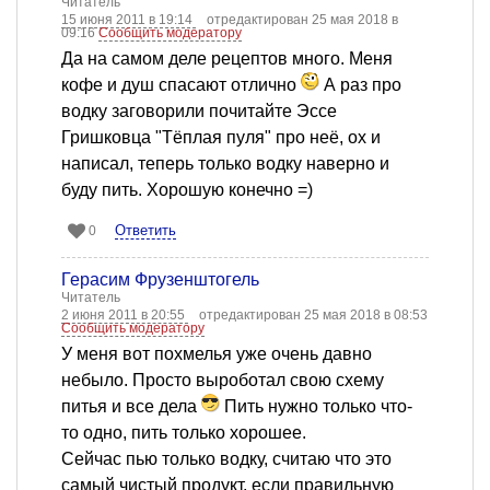
Читатель
15 июня 2011 в 19:14
отредактирован 25 мая 2018 в
09:16
Сообщить модератору
Да на самом деле рецептов много. Меня
кофе и душ спасают отлично
А раз про
водку заговорили почитайте Эссе
Гришковца "Тёплая пуля" про неё, ох и
написал, теперь только водку наверно и
буду пить. Хорошую конечно =)
Ответить
0
Герасим Фрузенштогель
Читатель
2 июня 2011 в 20:55
отредактирован 25 мая 2018 в 08:53
Сообщить модератору
У меня вот похмелья уже очень давно
небыло. Просто выроботал свою схему
питья и все дела
Пить нужно только что-
то одно, пить только хорошее.
Сейчас пью только водку, считаю что это
самый чистый продукт, если правильную