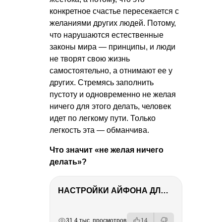
конкретное счастье пересекается с
желаниями других людей. Потому,
что нарушаются естественные
законы мира — принципы, и люди
не творят свою жизнь
самостоятельно, а отнимают ее у
других. Стремясь заполнить
пустоту и одновременно не желая
ничего для этого делать, человек
идет по легкому пути. Только
легкость эта — обманчива.
Что значит «не желая ничего
делать»?
НАСТРОЙКИ АЙФОНА ДЛЯ ФОТО И ВИДЕО
РЕКЛАМА
РЕКЛАМА
РЕКЛАМА
РЕКЛАМА
31.4 тыс. просмотров
14