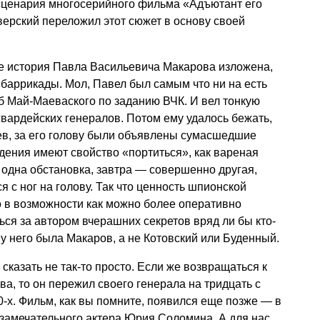
 сценария многосерийного фильма «Адъютант его
ерский переложил этот сюжет в основу своей
где история Павла Васильевича Макарова изложена,
 баррикады. Мол, Павел был самым что ни на есть
аб Май-Маеваского по заданию ВЧК. И вел тонкую
гвардейских генералов. Потом ему удалось бежать,
ев, за его голову были объявлены сумасшедшие
дения имеют свойство «портиться», как вареная
 одна обстановка, завтра — совершенно другая,
 с ног на голову. Так что ценность шпионской
о в возможности как можно более оперативно
ся за автором вчерашних секретов вряд ли бы кто-
 у него была Макаров, а не Котовский или Буденный.
 сказать не так-то просто. Если же возвращаться к
а, то он пережил своего генерала на тридцать с
0-х. Фильм, как вы помните, появился еще позже — в
 замечательного актера Юрия Соломина. А для нас,