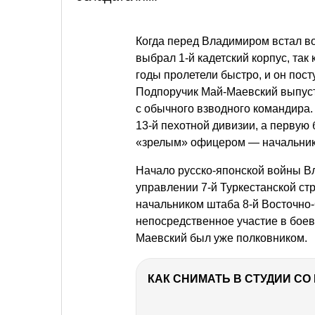
Когда перед Владимиром встал во
выбрал 1-й кадетский корпус, так
годы пролетели быстро, и он пос
Подпоручик Май-Маевский выпусти
с обычного взводного командира.
13-й пехотной дивизии, а первую
«зрелым» офицером — начальник
Начало русско-японской войны В
управлении 7-й Туркестанской стр
начальником штаба 8-й Восточно
непосредственное участие в боев
Маевский был уже полковником.
КАК СНИМАТЬ В СТУДИИ С
РЕКЛАМА
РЕКЛАМА
РЕКЛАМА
РЕКЛАМА