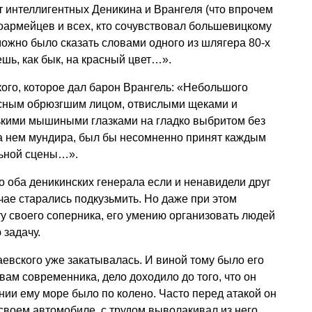
от интеллигентных Деникина и Врангеля (что впрочем
оармейцев и всех, кто сочувствовал большевицкому
ожно было сказать словами одного из шлягера 80-х
шь, как бык, на красный цвет…».
го, которое дал барон Врангель: «Небольшого
расным обрюзгшим лицом, отвислыми щеками и
кими мышиными глазками на гладко выбритом без
 на нем мундира, был бы несомненно принят каждым
льной сцены…».
что оба деникинских генерала если и ненавидели друг
чае старались подкузьмить. Но даже при этом
у своего соперника, его умению организовать людей
 задачу.
евского уже закатывалась. И виной тому было его
вам современника, дело доходило до того, что он
янии ему море было по колено. Часто перед атакой он
 своем автомобиле, с трудом выволакивал из него