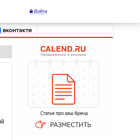
Войти
ий