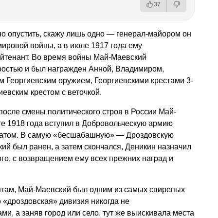
37
о опустить, скажу лишь одно — генерал-майором он
мировой войны, а в июле 1917 года ему
ейтенант. Во время войны Май-Маевский
ростью и был награжден Анной, Владимиром,
м Георгиевским оружием, Георгиевскими крестами 3-
гиевским крестом с веточкой.
 после смены политического строя в России Май-
те 1918 года вступил в Добровольческую армию
датом. В самую «бесшабашную» — Дроздовскую
кий был ранен, а затем скончался, Деникин назначил
го, с возвращением ему всех прежних наград и
нтам, Май-Маевский был одним из самых свирепых
о «дроздовская» дивизия никогда не
ми, а заняв город или село, тут же выискивала места