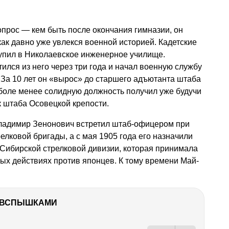
прос — кем быть после окончания гимназии, он
 как давно уже увлекся военной историей. Кадетские
тупил в Николаевское инженерное училище.
лся из него через три года и начал военную службу
 За 10 лет он «вырос» до старшего адъютанта штаба
 боле менее солидную должность получил уже будучи
 штаба Осовецкой крепости.
ладимир Зенонович встретил штаб-офицером при
елковой бригады, а с мая 1905 года его назначили
-Сибирской стрелковой дивизии, которая принимала
ых действиях против японцев. К тому времени Май-
О ВСПЫШКАМИ