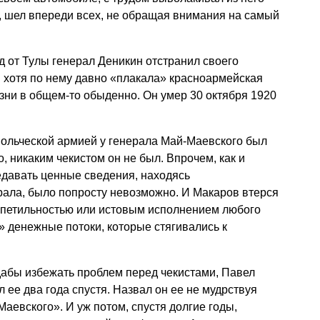
ь, шел впереди всех, не обращая внимания на самый
од от Тулы генерал Деникин отстранил своего
 хотя по нему давно «плакала» красноармейская
зни в общем-то обыденно. Он умер 30 октября 1920
ольческой армией у генерала Май-Маевского был
, никаким чекистом он не был. Впрочем, как и
редавать ценные сведения, находясь
рала, было попросту невозможно. И Макаров втерся
щепетильностью или истовым исполнением любого
» денежные потоки, которые стягивались к
, дабы избежать проблем перед чекистами, Павел
 ее два года спустя. Назвал он ее не мудрствуя
аевского». И уж потом, спустя долгие годы,