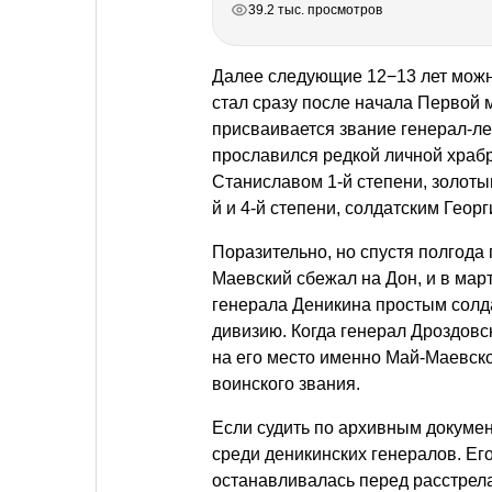
39.2 тыс. просмотров
Далее следующие 12−13 лет можн
стал сразу после начала Первой 
присваивается звание генерал-л
прославился редкой личной храб
Станиславом 1-й степени, золоты
й и 4-й степени, солдатским Геор
Поразительно, но спустя полгода
Маевский сбежал на Дон, и в мар
генерала Деникина простым сол
дивизию. Когда генерал Дроздовс
на его место именно Май-Маевско
воинского звания.
Если судить по архивным докуме
среди деникинских генералов. Ег
останавливалась перед расстрела