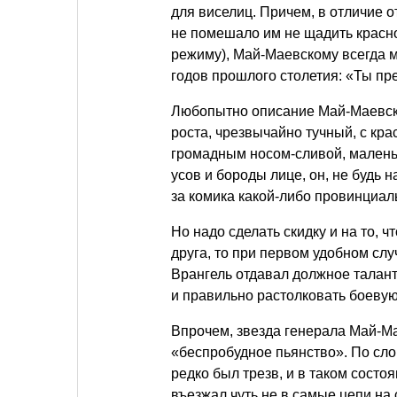
для виселиц. Причем, в отличие 
не помешало им не щадить красн
режиму), Май-Маевскому всегда м
годов прошлого столетия: «Ты пре
Любопытно описание Май-Маевско
роста, чрезвычайно тучный, с к
громадным носом-сливой, малень
усов и бороды лице, он, не будь
за комика какой-либо провинциа
Но надо сделать скидку и на то, 
друга, то при первом удобном слу
Врангель отдавал должное талант
и правильно растолковать боевую
Впрочем, звезда генерала Май-Ма
«беспробудное пьянство». По сло
редко был трезв, и в таком состо
въезжал чуть не в самые цепи на