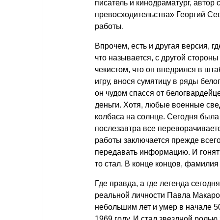
писатель и кинодраматург, автор
превосходительства» Георгий Сев
работы.
Впрочем, есть и другая версия, 
что называется, с другой стороны
чекистом, что он внедрился в шт
игру, внося сумятицу в ряды бело
он чудом спасся от белогвардейц
деньги. Хотя, любые военные све
колбаса на солнце. Сегодня была
послезавтра все переворачивается
работы заключается прежде всег
передавать информацию. И гонять
то стал. В конце концов, фамилия
Где правда, а где легенда сегодня
реальной личности Павла Макаров
небольшим лет и умер в начале 5
1969 году. И стал звездной ролью