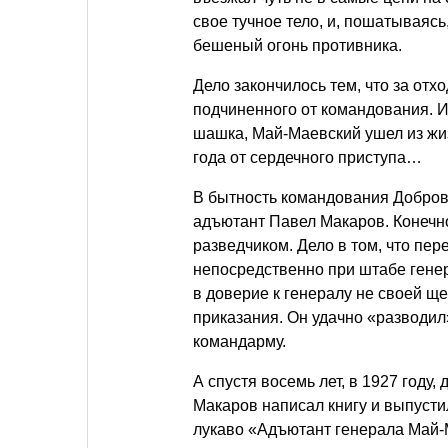
свое тучное тело, и, пошатываяс
бешеный огонь противника.
Дело закончилось тем, что за отх
подчиненного от командования. И
шашка, Май-Маевский ушел из жи
года от сердечного приступа…
В бытность командования Добров
адъютант Павел Макаров. Конечно
разведчиком. Дело в том, что пе
непосредственно при штабе гене
в доверие к генералу не своей 
приказания. Он удачно «разводил
командарму.
А спустя восемь лет, в 1927 году
Макаров написал книгу и выпустил
лукаво «Адъютант генерала Май-М