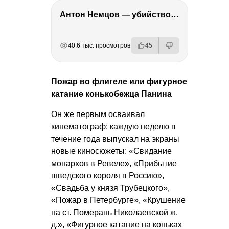
Антон Немцов — убийство Бориса Немцова, переезд в Дубай, семья и политика
РЕКЛАМА
РЕКЛАМА
РЕКЛАМА
40.6 тыс. просмотров
45
Пожар во флигеле или фигурное
катание конькобежца Панина
Он же первым осваивал
кинематограф: каждую неделю в
течение года выпускал на экраны
новые киносюжеты: «Свидание
монархов в Ревеле», «Прибытие
шведского короля в Россию»,
«Свадьба у князя Трубецкого»,
«Пожар в Петербурге», «Крушение
на ст. Померань Николаевской ж.
д.», «Фигурное катание на коньках