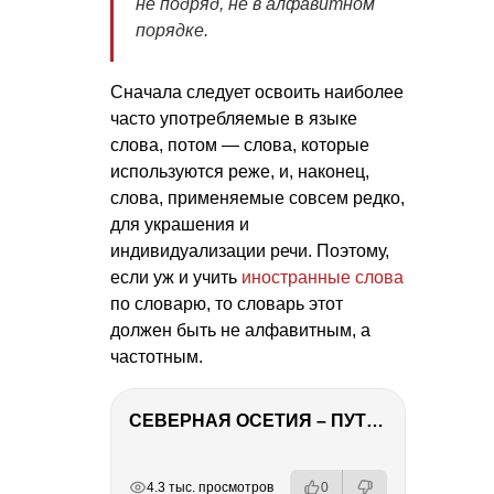
не подряд, не в алфавитном
порядке.
Сначала следует освоить наиболее
часто употребляемые в языке
слова, потом — слова, которые
используются реже, и, наконец,
слова, применяемые совсем редко,
для украшения и
индивидуализации речи. Поэтому,
если уж и учить
иностранные слова
по словарю, то словарь этот
должен быть не алфавитным, а
частотным.
СЕВЕРНАЯ ОСЕТИЯ – ПУТЕШЕСТВИЕ НА КАВКАЗ часть 4
РЕКЛАМА
РЕКЛАМА
РЕКЛАМА
РЕКЛАМА
4.3 тыс. просмотров
0