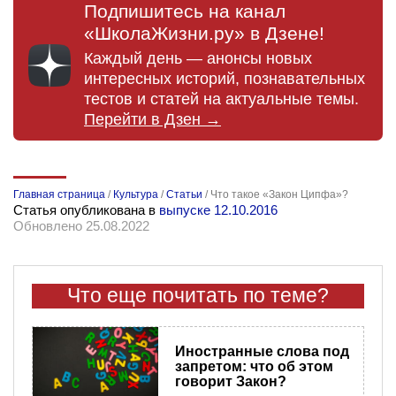
Подпишитесь на канал
«ШколаЖизни.ру» в Дзене!
Каждый день — анонсы новых
интересных историй, познавательных
тестов и статей на актуальные темы.
Перейти в Дзен →
Главная страница
/
Культура
/
Статьи
/
Что такое «Закон Ципфа»?
Статья опубликована в
выпуске 12.10.2016
Обновлено 25.08.2022
Что еще почитать по теме?
Иностранные слова под
запретом: что об этом
говорит Закон?