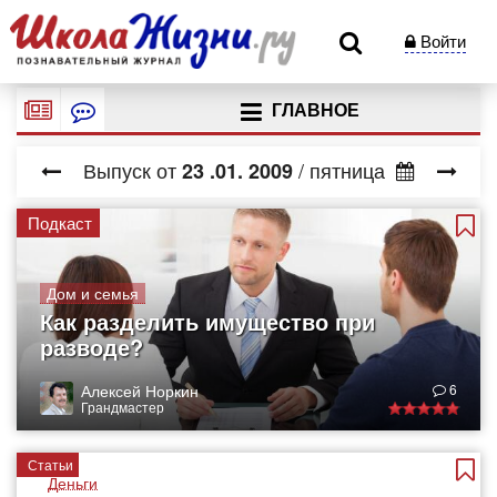
Войти
ГЛАВНОЕ
Выпуск от
/ пятница
23
.01.
2009
Подкаст
Дом и семья
Как разделить имущество при
разводе?
Алексей Норкин
6
Грандмастер
Статьи
Деньги