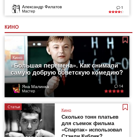
Александр Филатов
1
Мастер
КИНО
Кино
«Большая перемена». Как снимали
самую добрую советскую комедию?
Яна Малинка
14
Мастер
Статьи
Кино
Сколько тонн платьев
для съемок фильма
«Спартак» использовал
Стэнли Кубрик?