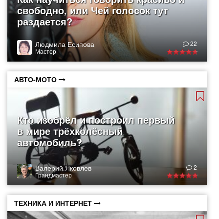
свободно, или Чей голосок тут
раздается?
Людмила Есипова
22
Мастер
АВТО-МОТО
Кто изобрёл и построил первый
в мире трёхколёсный
автомобиль?
Валерий Яковлев
2
Грандмастер
ТЕХНИКА И ИНТЕРНЕТ