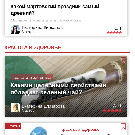
Какой мартовский праздник самый
древний?
Остара: традиции и символизм
Екатерина Кирсанова
1
Мастер
КРАСОТА И ЗДОРОВЬЕ
Красота и здоровье
Какими целебными свойствами
обладает зеленый чай?
Екатерина Елизарова
11
Мастер
Статьи
Красота и здоровье