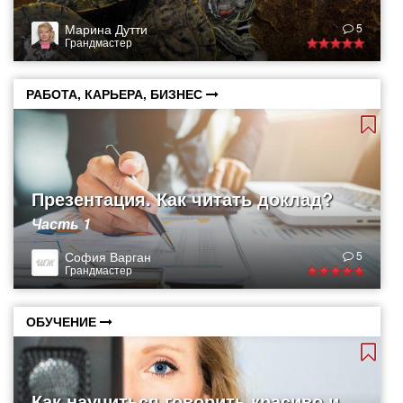
Марина Дутти
5
Грандмастер
РАБОТА, КАРЬЕРА, БИЗНЕС
Презентация. Как читать доклад?
Часть 1
София Варган
5
Грандмастер
ОБУЧЕНИЕ
Как научиться говорить красиво и