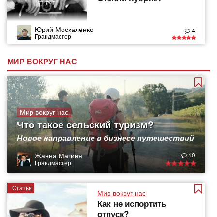
Юрий Москаленко
4
Грандмастер
МИР ВОКРУГ НАС
Мир вокруг нас
Что такое сельский туризм?
Новое направление в бизнесе путешествий
Жанна Магиня
10
Грандмастер
Статьи
Мир вокруг нас
Как не испортить
отпуск?