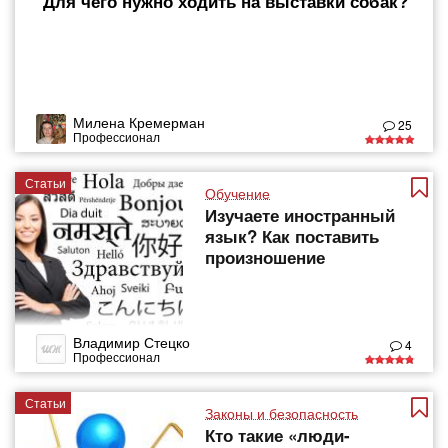
Для чего нужно ходить на выставки собак?
Милена Кремерман
25
Профессионал
Статьи
Обучение
Изучаете иностранный
язык? Как поставить
произношение
Владимир Стецко
4
Профессионал
Статьи
Законы и безопасность
Кто такие «люди-