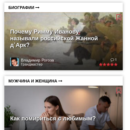
БИОГРАФИИ
Почему Римму Иванову
называли российской Жанной
д’Арк?
Владимир Рогоза
1
Грандмастер
МУЖЧИНА И ЖЕНЩИНА
Как помириться с любимым?