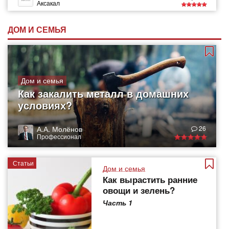
Аксакал
ДОМ И СЕМЬЯ
Дом и семья
Как закалить металл в домашних
условиях?
А.А. Молёнов
26
Профессионал
Статьи
Дом и семья
Как вырастить ранние
овощи и зелень?
Часть 1