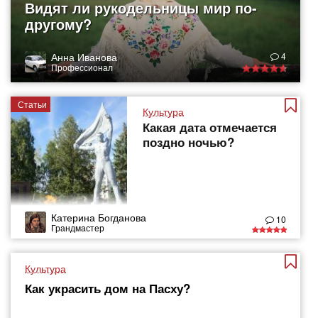
Видят ли рукодельницы мир по-
другому?
Анна Иванова
4
Профессионал
Статьи
Культура
Какая дата отмечается
поздно ночью?
Катерина Богданова
10
Грандмастер
Культура
Как украсить дом на Пасху?