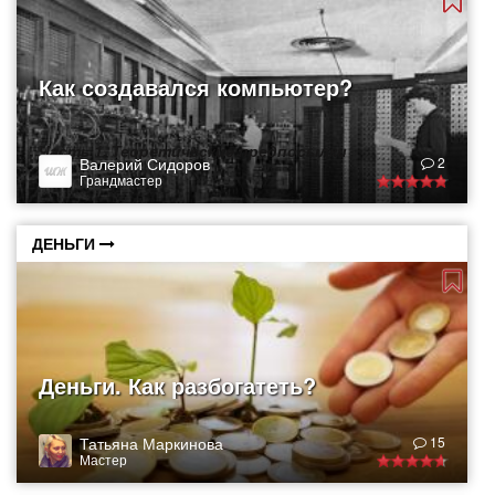
Как создавался компьютер?
Часть 1. Теоретические предпосылки
Валерий Сидоров
2
Грандмастер
ДЕНЬГИ
Деньги. Как разбогатеть?
Татьяна Маркинова
15
Мастер