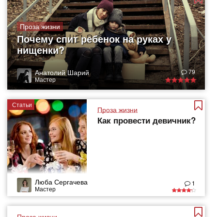
Проза жизни
Почему спит ребенок на руках у
нищенки?
Анатолий Шарий
79
Мастер
Статьи
Проза жизни
Как провести девичник?
Люба Сергачева
1
Мастер
Проза жизни