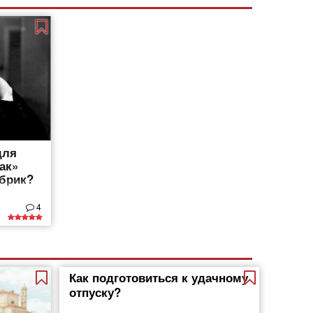
для
ак»
убрик?
4
Как подготовиться к удачному
отпуску?