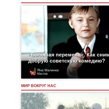
«Большая перемена». Как сни
добрую советскую комедию?
Яна Малинка
Мастер
МИР ВОКРУГ НАС