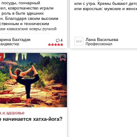
 посуды, гончарный
или с утра. Кремы бывают дет
ел, ковроткачество играли
или взрослые: мужские и женс
 роль в быте здешних
ян. Благодаря своим высоким
ственным и техническим
вам кавказские ковры ручной
 славились во всем мире.
арина Бахтадзе
Лана Васильева
4
рандмастер
Профессионал
т
а и здоровье
о начинается хатха-йога?