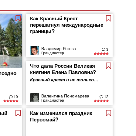
Как Красный Крест
перешагнул международные
границы?
Владимир Рогоза
3
Грандмастер
Что дала России Великая
княгиня Елена Павловна?
поздно
Красный крест и не только…
Валентина Пономарева
10
12
Грандмастер
мый
Как изменился праздник
?
Первомай?