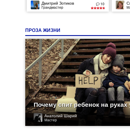
Дмитрий Зотиков
С
10
Грандмастер
М
ПРОЗА ЖИЗНИ
Почему спит ребенок на руках
Анатолий Шарий
Мастер