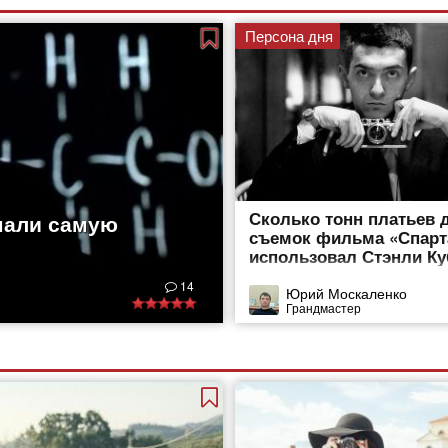
Персона дня
Сколько тонн платьев 
мали самую
съемок фильма «Спарт
использовал Стэнли К
14
Юрий Москаленко
Грандмастер