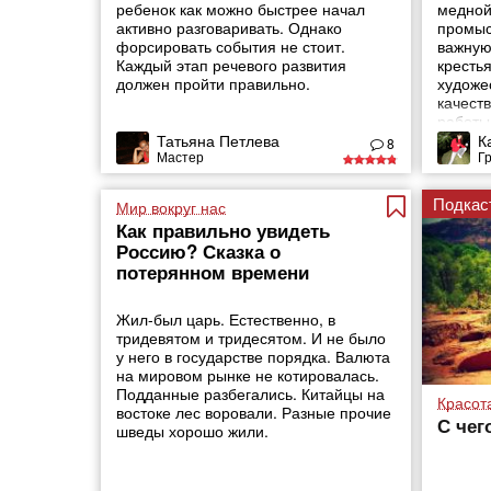
ребенок как можно быстрее начал
медной
активно разговаривать. Однако
промыс
форсировать события не стоит.
важную
Каждый этап речевого развития
кресть
должен пройти правильно.
художе
качест
работы
Татьяна Петлева
К
8
Мастер
Г
Подкас
Мир вокруг нас
Как правильно увидеть
Россию? Сказка о
потерянном времени
Жил-был царь. Естественно, в
тридевятом и тридесятом. И не было
у него в государстве порядка. Валюта
на мировом рынке не котировалась.
Подданные разбегались. Китайцы на
Красот
востоке лес воровали. Разные прочие
С чег
шведы хорошо жили.