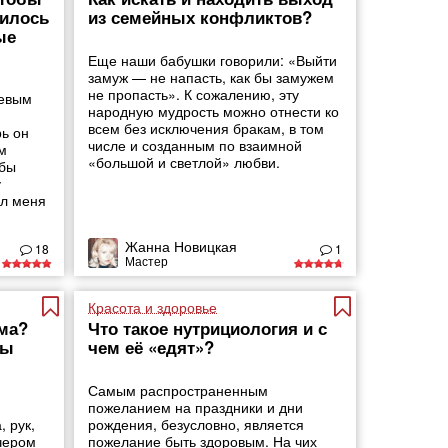
жилось
из семейных конфликтов?
ые
Еще наши бабушки говорили: «Выйти
замуж — не напасть, как бы замужем
не пропасть». К сожалению, эту
оевым
народную мудрость можно отнести ко
всем без исключения бракам, в том
ь он
числе и созданным по взаимной
м
«большой и светлой» любви.
 бы
у
ил меня
Жанна Новицкая
18
1
Мастер
Красота и здоровье
ема?
Что такое нутрициология и с
ры
чем её «едят»?
Самым распространенным
пожеланием на праздники и дни
 рук,
рождения, безусловно, является
чером
пожелание быть здоровым. На чих