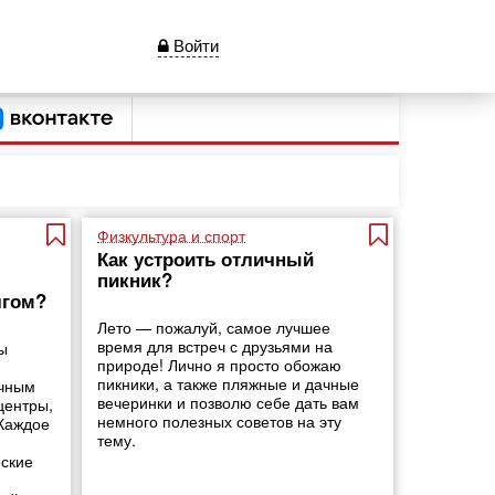
Войти
Физкультура и спорт
Как устроить отличный
пикник?
лгом?
Лето — пожалуй, самое лучшее
время для встреч с друзьями на
ы
природе! Лично я просто обожаю
пикники, а также пляжные и дачные
ичным
вечеринки и позволю себе дать вам
центры,
немного полезных советов на эту
 Каждое
тему.
еские