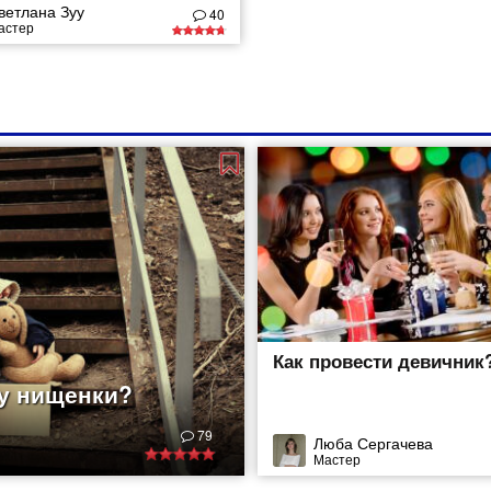
ветлана Зуу
40
астер
Как провести девичник
 у нищенки?
79
Люба Сергачева
Мастер