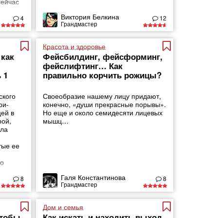
сейчас
них —
Виктория Белкина
4
12
Грандмастер
Красота и здоровье
 как
Фейсбилдинг, фейсформинг,
фейслифтинг… Как
 1
правильно корчить рожицы?
ского
Своеобразие нашему лицу придают,
ри-
конечно, «души прекрасные порывы».
ей в
Но еще и около семидесяти лицевых
рой,
мышц…
ала
тые ее
го
от
Галя Константинова
8
8
Грандмастер
Дом и семья
чтобы
Как искать и находить выход