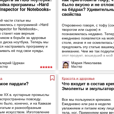
ойка программы «Hard
было вкусно и не отло
 Inspector for Notebooks»
на бёдрах? Удивительн
свойства
ой части статьи мы
омились с программой «Hard
Откровенно говоря, с тофу (с
nspector for Notebooks»,
творогом или сыром) я
я станет нам верным
познакомилась недавно. Тепер
иком в борьбе за здоровье
ежедневно появляется на моё
о диска ноутбука. Теперь мы
столе, иначе я не осмелилась
ся настраивать программу и
предложить эту статью вашем
аивать её под свои нужды.
вниманию. Чем же так подкуп
этот продукт, вошедший в мой
ежедневный рацион?
алерий Цуркан
Мария Николаева
астер
Мастер
ра
Красота и здоровье
акое пардаги?
Что входит в состав кр
Эмоленты и эмульгато
ле ХХ в. кустарные промыслы
аспространены повсюду.
Все мы пользуемся кремами.
х было, конечно, и на Кавказе
Ежедневно или раз в неделю
богатым и разнообразным
увлажняем и питаем кожу лица,
ым искусством. Изготовление
тела, ног. Применяем крем ве