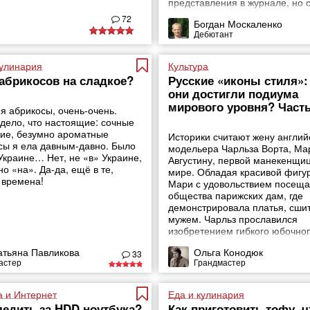
представления в журнале, но 
вы узнаете лишь об одном из 
72
Богдан Москаленко
необычном закарпатском селе
Дебютант
Долгое.
кулинария
Культура
абрикосов на сладкое?
Русские «иконы стиля»:
они достигли подиума
мирового уровня? Часть
я абрикосы, очень-очень.
 дело, что настоящие: сочные
кие, безумно ароматные
Историки считают жену англий
сы я ела давным-давно. Было
модельера Чарльза Ворта, Ма
 Украине… Нет, не «в» Украине,
Августину, первой манекенщиц
о «на». Да-да, ещё в те,
мире. Обладая красивой фигу
 времена!
Мари с удовольствием посещ
общества парижских дам, где
демонстрировала платья, сши
мужем. Чарльз прославился
изобретением гибкого юбочно
каркаса, избавившего женщин 
атьяна Павликова
Ольга Конодюк
обилия нижних юбок.
33
астер
Грандмастер
а и Интернет
Еда и кулинария
ледить за HDD ноутбука?
Как приготовить тофу, 