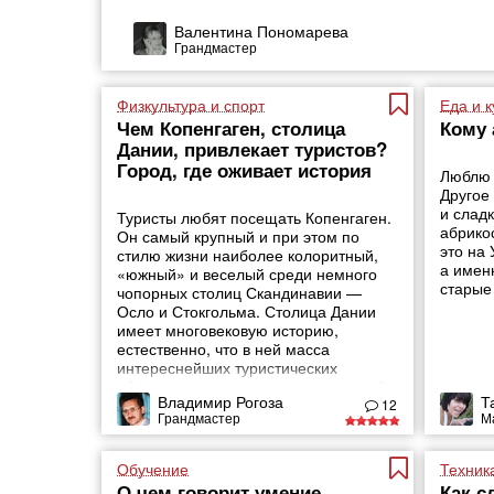
Валентина Пономарева
Грандмастер
Физкультура и спорт
Еда и 
Чем Копенгаген, столица
Кому 
Дании, привлекает туристов?
Город, где оживает история
Люблю 
Другое
и слад
Туристы любят посещать Копенгаген.
абрико
Он самый крупный и при этом по
это на
стилю жизни наиболее колоритный,
а именн
«южный» и веселый среди немного
старые
чопорных столиц Скандинавии —
Осло и Стокгольма. Столица Дании
имеет многовековую историю,
естественно, что в ней масса
интереснейших туристических
объектов и достопримечательностей.
Владимир Рогоза
Т
В городе все-то можно найти уголки,
12
Грандмастер
М
где, кажется, остановилось время.
Обучение
Техник
О чем говорит умение
Как с