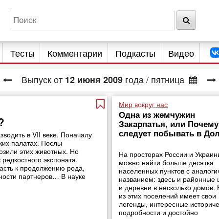
Тесты
Комментарии
Подкасты
Видео
Выпуск от
года
/ пятница
12
июня
2009
Мир вокруг нас
Одна из жемчужин
?
Закарпатья, или Почему
следует побывать в До
водить в VII веке. Поначалу
ких палатах. Послы
озили этих животных. Но
На просторах России и Украин
 редкостного экспоната,
можно найти больше десятка
асть к продолжению рода,
населенных пунктов с аналог
дности партнеров… В науке
названием: здесь и районные 
и деревни в несколько домов.
из этих поселений имеет свои
легенды, интересные историч
подробности и достойно