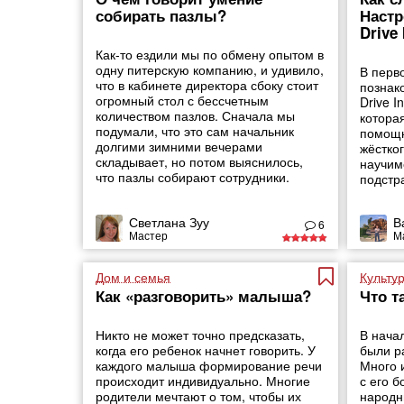
собирать пазлы?
Настр
Drive
Как-то ездили мы по обмену опытом в
одну питерскую компанию, и удивило,
В перв
что в кабинете директора сбоку стоит
познак
огромный стол с бессчетным
Drive I
количеством пазлов. Сначала мы
котора
подумали, что это сам начальник
помощн
долгими зимними вечерами
жёстког
складывает, но потом выяснилось,
научим
что пазлы собирают сотрудники.
подстр
Светлана Зуу
В
6
Мастер
М
Дом и семья
Культу
Как «разговорить» малыша?
Что т
Никто не может точно предсказать,
В нача
когда его ребенок начнет говорить. У
были р
каждого малыша формирование речи
Много и
происходит индивидуально. Многие
с его 
родители мечтают о том, чтобы их
народн