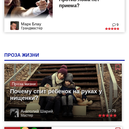
приема?
Марк Блау
9
Грандмастер
ПРОЗА ЖИЗНИ
Проза жизни
Почему спит ребенок на руках у
нищенки?
Анатолий Шарий
79
Мастер