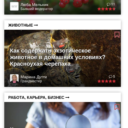
Люба Мельник
11
Бывший модератор
ЖИВОТНЫЕ
Как содержать экзотическое
животное в домашних условиях?
Красноухая черепаха
Марина Дутти
5
Грандмастер
РАБОТА, КАРЬЕРА, БИЗНЕС