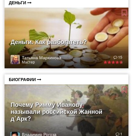
ДЕНЬГИ
Деньги. Как разбогатеть?
Татьяна Маркинова
15
Мастер
БИОГРАФИИ
Почему Римму Иванову
называли российской Жанной
д’Арк?
Владимир Рогоза
1