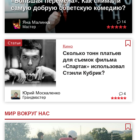
«Большая перемена». Как снимали
самую добрую советскую комедию?
Яна Малинка
14
Мастер
Статьи
Кино
Сколько тонн платьев
для съемок фильма
«Спартак» использовал
Стэнли Кубрик?
Юрий Москаленко
4
Грандмастер
МИР ВОКРУГ НАС