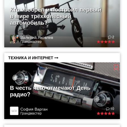
Кто изобрёл и построил первый
в мире трёхколёсный
автомобиль?
Валерий Яковлев
2
Грандмастер
ТЕХНИКА И ИНТЕРНЕТ
В честь чего отмечают День
радио?
София Варган
10
Грандмастер