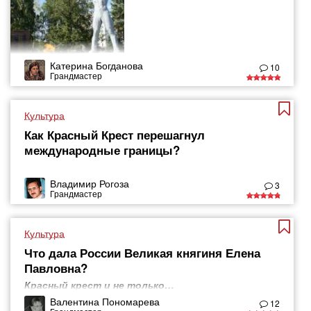
Катерина Богданова
10
Грандмастер
Культура
Как Красный Крест перешагнул
международные границы?
Владимир Рогоза
3
Грандмастер
Культура
Что дала России Великая княгиня Елена
Павловна?
Красный крест и не только…
Валентина Пономарева
12