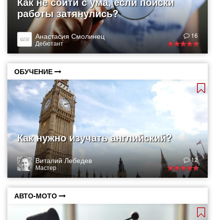
Как не сойти с ума, если поиски
работы затянулись?
Анастасия Смолинец
16
Дебютант
ОБУЧЕНИЕ
Как нужно изучать английский?
Виталий Лебедев
12
Мастер
АВТО-МОТО