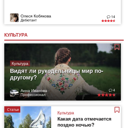
Олеся Кобякова
14
Дебютант
КУЛЬТУРА
Культура
Видят ли рукодельницы мир по-
другому?
Анна Иванова
4
Профессионал
Статьи
Культура
Какая дата отмечается
поздно ночью?