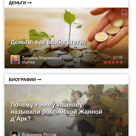
ДЕНЬГИ
Деньги. Как разбогатеть?
Татьяна Маркинова
15
Мастер
БИОГРАФИИ
Почему Римму Иванову
называли российской Жанной
д’Арк?
Владимир Рогоза
1