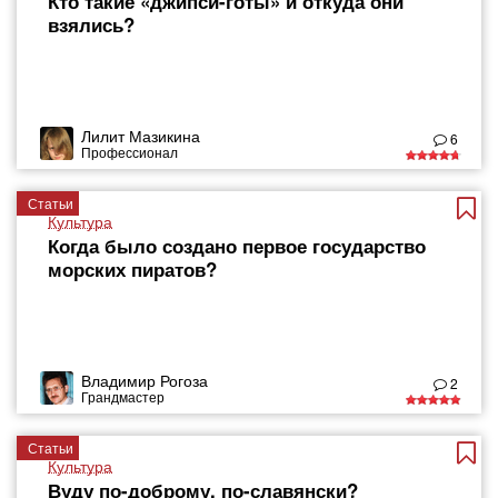
Кто такие «джипси-готы» и откуда они
взялись?
Лилит Мазикина
6
Профессионал
Статьи
Культура
Когда было создано первое государство
морских пиратов?
Владимир Рогоза
2
Грандмастер
Статьи
Культура
Вуду по-доброму, по-славянски?