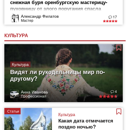
снежная буря оренбургскую мастерицу-
пуховницу от злого поругания спасла
Александр Филатов
17
Мастер
КУЛЬТУРА
Культура
Видят ли рукодельницы мир по-
другому?
Анна Иванова
4
Профессионал
Статьи
Культура
Какая дата отмечается
поздно ночью?