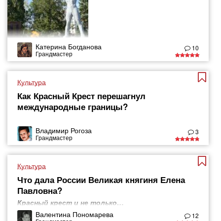
Катерина Богданова
10
Грандмастер
Культура
Как Красный Крест перешагнул
международные границы?
Владимир Рогоза
3
Грандмастер
Культура
Что дала России Великая княгиня Елена
Павловна?
Красный крест и не только…
Валентина Пономарева
12