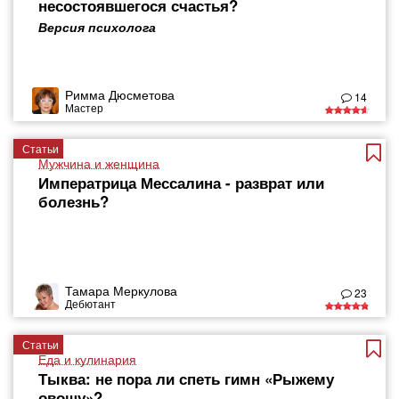
несостоявшегося счастья?
Версия психолога
Римма Дюсметова
14
Мастер
Статьи
Мужчина и женщина
Императрица Мессалина - разврат или
болезнь?
Тамара Меркулова
23
Дебютант
Статьи
Еда и кулинария
Тыква: не пора ли спеть гимн «Рыжему
овощу»?