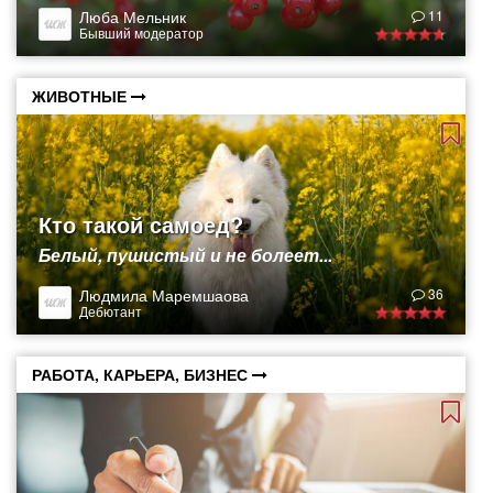
Люба Мельник
11
Бывший модератор
ЖИВОТНЫЕ
Кто такой самоед?
Белый, пушистый и не болеет...
Людмила Маремшаова
36
Дебютант
РАБОТА, КАРЬЕРА, БИЗНЕС