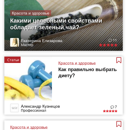
Красота и здоровье
Какими целебными свойствами
обладает зеленый чай?
Екатерина Елизарова
11
Мастер
Статьи
Красота и здоровье
Как правильно выбрать
диету?
Александр Кузнецов
7
Профессионал
Красота и здоровье