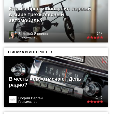
Кто изобрёл и построил первый
в мире трёхколёсный
автомобиль?
Валерий Яковлев
2
Грандмастер
ТЕХНИКА И ИНТЕРНЕТ
В честь чего отмечают День
радио?
София Варган
10
Грандмастер