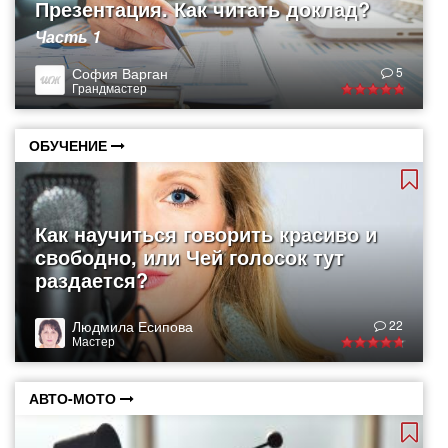
Презентация. Как читать доклад?
Часть 1
София Варган
5
Грандмастер
ОБУЧЕНИЕ
Как научиться говорить красиво и
свободно, или Чей голосок тут
раздается?
Людмила Есипова
22
Мастер
АВТО-МОТО