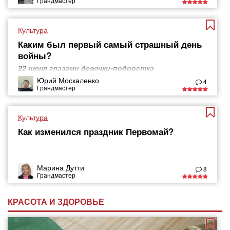
Грандмастер
Культура
Каким был первый самый страшный день
войны?
22 июня глазами девочки-подростка
Юрий Москаленко
4
Грандмастер
Культура
Как изменился праздник Первомай?
Марина Дутти
8
Грандмастер
КРАСОТА И ЗДОРОВЬЕ