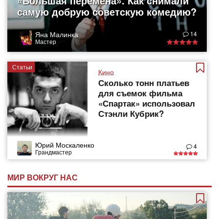
«Большая перемена». Как снимали
самую добрую советскую комедию?
Яна Малинка
14
Мастер
Статьи
Кино
Сколько тонн платьев
для съемок фильма
«Спартак» использовал
Стэнли Кубрик?
Юрий Москаленко
4
Грандмастер
МИР ВОКРУГ НАС