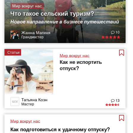
Мир вокруг нас
Что такое сельский туризм?
Новое направление в бизнесе путешествий
Жанна Магиня
10
Грандмастер
Статьи
Мир вокруг нас
Как не испортить
отпуск?
Татьяна Коэн
13
Мастер
Мир вокруг нас
Как подготовиться к удачному отпуску?