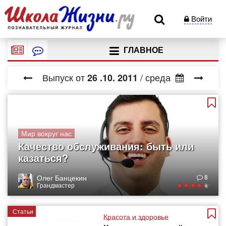
Войти
ГЛАВНОЕ
Выпуск от
/ среда
26
.10.
2011
Мир вокруг нас
Качество обслуживания: быть или
казаться?
Олег Банцекин
8
Грандмастер
Статьи
Красота и здоровье