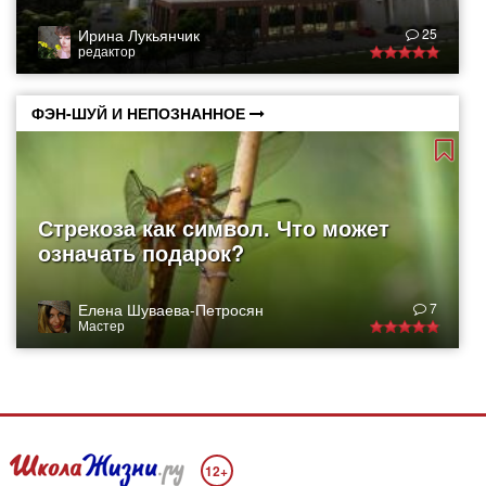
Ирина Лукьянчик
25
редактор
ФЭН-ШУЙ И НЕПОЗНАННОЕ
Стрекоза как символ. Что может
означать подарок?
Елена Шуваева-Петросян
7
Мастер
12+