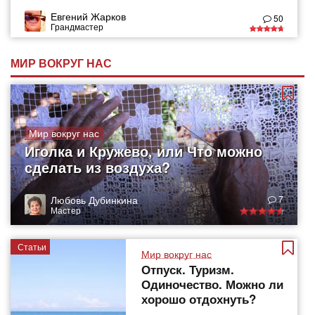
Евгений Жарков
50
Грандмастер
МИР ВОКРУГ НАС
Мир вокруг нас
Иголка и Кружево, или Что можно
сделать из воздуха?
Любовь Дубинкина
7
Мастер
Статьи
Мир вокруг нас
Отпуск. Туризм.
Одиночество. Можно ли
хорошо отдохнуть?