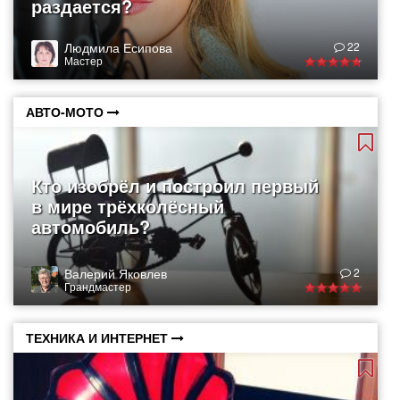
раздается?
Людмила Есипова
22
Мастер
АВТО-МОТО
Кто изобрёл и построил первый
в мире трёхколёсный
автомобиль?
Валерий Яковлев
2
Грандмастер
ТЕХНИКА И ИНТЕРНЕТ