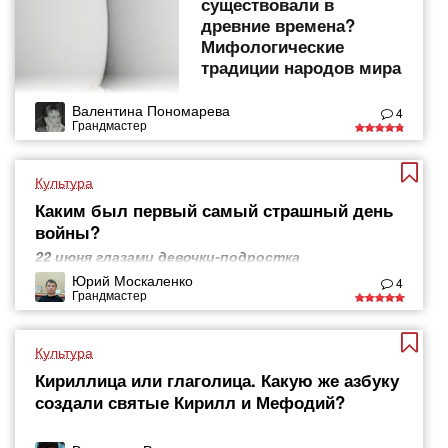
существовали в
древние времена?
Мифологические
традиции народов мира
Валентина Пономарева
4
Грандмастер
Культура
Каким был первый самый страшный день
войны?
22 июня глазами девочки-подростка
Юрий Москаленко
4
Грандмастер
Культура
Кириллица или глаголица. Какую же азбуку
создали святые Кирилл и Мефодий?