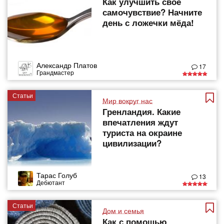
Как улучшить своё
самочувствие? Начните
день с ложечки мёда!
Александр Платов
17
Грандмастер
Статьи
Мир вокруг нас
Гренландия. Какие
впечатления ждут
туриста на окраине
цивилизации?
Тарас Голуб
13
Дебютант
Статьи
Дом и семья
Как с помощью