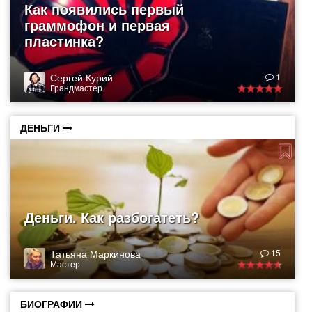
Как появились первый
граммофон и первая
пластинка?
Сергей Курий
1
Грандмастер
ДЕНЬГИ
Деньги. Как разбогатеть?
Татьяна Маркинова
15
Мастер
БИОГРАФИИ