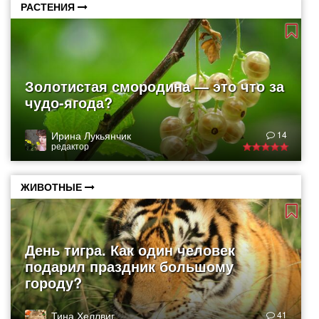
РАСТЕНИЯ
Золотистая смородина — это что за
чудо-ягода?
Ирина Лукьянчик
14
редактор
ЖИВОТНЫЕ
День тигра. Как один человек
подарил праздник большому
городу?
Тина Хеллвиг
41