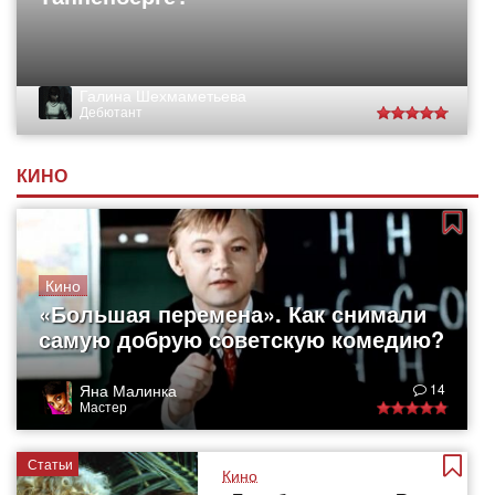
Галина Шехмаметьева
Дебютант
КИНО
Кино
«Большая перемена». Как снимали
самую добрую советскую комедию?
Яна Малинка
14
Мастер
Статьи
Кино