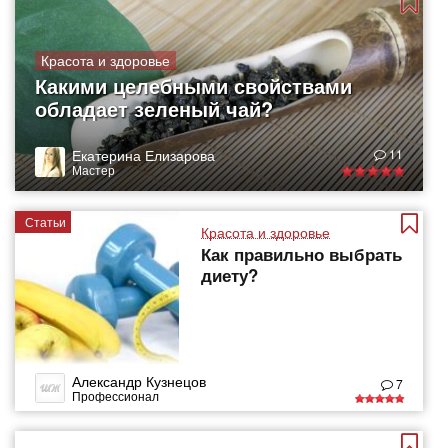
Красота и здоровье
Какими целебными свойствами
обладает зеленый чай?
Екатерина Елизарова
11
Мастер
Статьи
Красота и здоровье
Как правильно выбрать
диету?
Александр Кузнецов
7
Профессионал