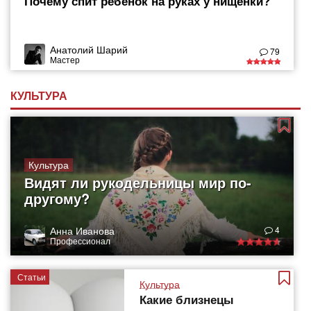
Почему спит ребенок на руках у нищенки?
Анатолий Шарий
79
Мастер
КУЛЬТУРА
Культура
Видят ли рукодельницы мир по-
другому?
Анна Иванова
4
Профессионал
Статьи
Культура
Какие близнецы