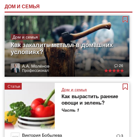
ДОМ И СЕМЬЯ
Дом и семья
Как закалить металл в домашних
условиях?
А.А. Молёнов
26
Профессионал
Статьи
Дом и семья
Как вырастить ранние
овощи и зелень?
Часть 1
Виктория Бобылева
3