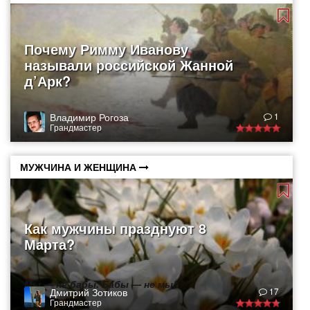
Почему Римму Иванову
называли российской Жанной
д’Арк?
Владимир Рогоза
1
Грандмастер
МУЖЧИНА И ЖЕНЩИНА
Как мужчины празднуют 8
Марта?
Мы — не бабы. Бабы — не мы!
Дмитрий Зотиков
17
Грандмастер