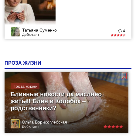
Татьяна Суменко
4
Дебютант
ПРОЗА ЖИЗНИ
Проза жизни
Блинные новости да масляно
житьё! Блин и Колобок –
родственники?
Ольга Борисоглебская
Дебютант