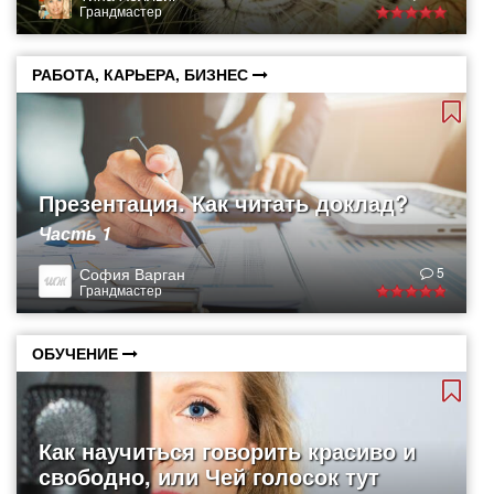
Грандмастер
РАБОТА, КАРЬЕРА, БИЗНЕС
Презентация. Как читать доклад?
Часть 1
София Варган
5
Грандмастер
ОБУЧЕНИЕ
Как научиться говорить красиво и
свободно, или Чей голосок тут