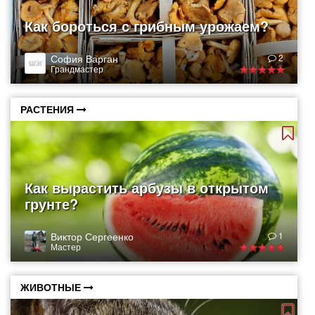
Как бороться с грибным урожаем?
София Варган
2
Грандмастер
РАСТЕНИЯ
Как вырастить арбузы в открытом
грунте?
Виктор Сергеенко
1
Мастер
ЖИВОТНЫЕ