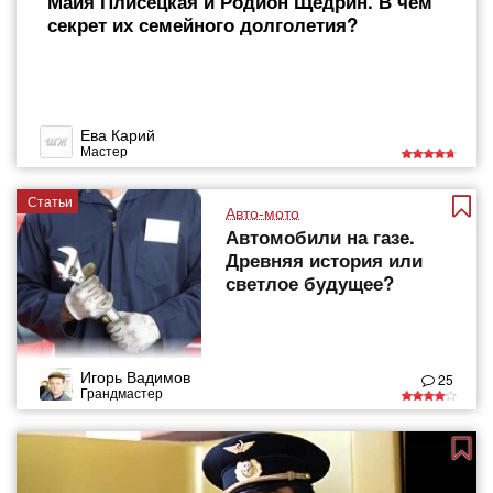
Майя Плисецкая и Родион Щедрин. В чем
секрет их семейного долголетия?
Ева Карий
Мастер
Статьи
Авто-мото
Автомобили на газе.
Древняя история или
светлое будущее?
Игорь Вадимов
25
Грандмастер