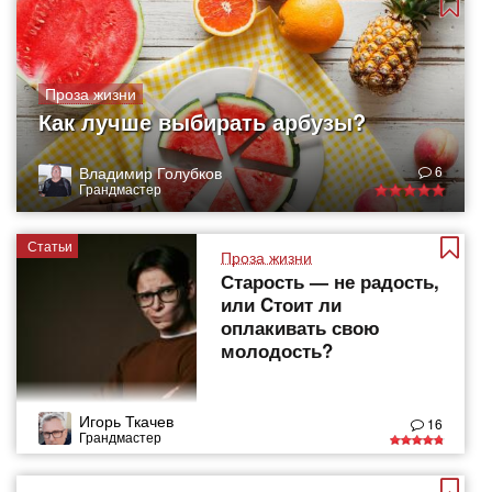
Проза жизни
Как лучше выбирать арбузы?
Владимир Голубков
6
Грандмастер
Статьи
Проза жизни
Старость — не радость,
или Cтоит ли
оплакивать свою
молодость?
Игорь Ткачев
16
Грандмастер