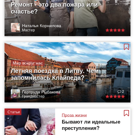
Ремонт - это два пожара или
счастье?
Наталья Корнилова
Мастер
Мир вокруг нас
Летняя поездка в Литву. Чем
запомнилась Клайпеда?
Гертруда Рыбакова
2
Грандмастер
Статьи
Проза жизни
Бывают ли идеальные
преступления?