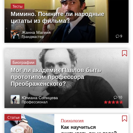
Тесты
Мимино. Помните ли народные
цитаты из фильма?
Жанна Магиня
9
Грандмастер
Биографии
Мог ли академик Павлов быть
прототипом профессора
Преображенского?
Юлиана Солнцева
10
Профессионал
Статьи
Психология
Как научиться