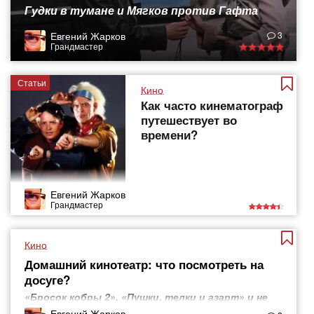
Гудки в тумане и Мягков против Гафта
Евгений Жарков
3
Грандмастер
Статьи
Кино
Как часто кинематограф
путешествует во
времени?
Евгений Жарков
Грандмастер
Кино
Домашний кинотеатр: что посмотреть на
досуге?
«Бросок кобры 2», «Пушки, телки и азарт» и не
только
Евгений Жарков