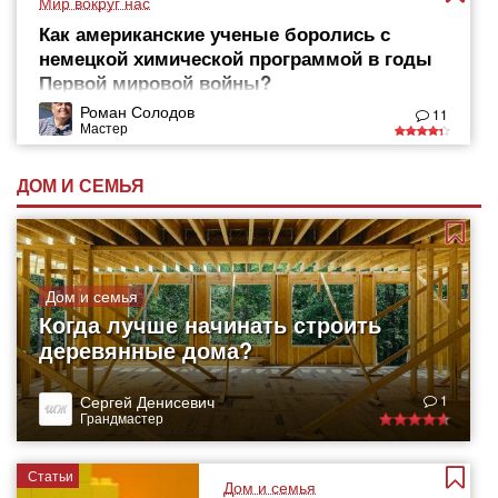
Мир вокруг нас
Как американские ученые боролись с
немецкой химической программой в годы
Первой мировой войны?
Роман Солодов
11
Мастер
ДОМ И СЕМЬЯ
Дом и семья
Когда лучше начинать строить
деревянные дома?
Сергей Денисевич
1
Грандмастер
Статьи
Дом и семья