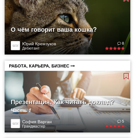
О чём говорит ваша кошка?
Юрий Кремзуков
8
Дебютант
РАБОТА, КАРЬЕРА, БИЗНЕС
Презентация. Как читать доклад?
Часть 1
София Варган
5
Грандмастер