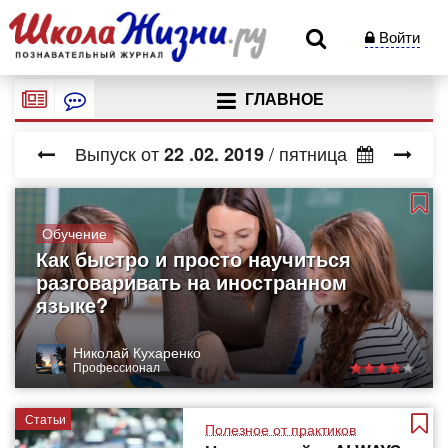
Войти
ГЛАВНОЕ
Выпуск от
/ пятница
22
.02.
2019
Обучение
Как быстро и просто научиться
разговаривать на иностранном
языке?
Николай Кухаренко
Профессионал
Статьи
Полезное от практиков