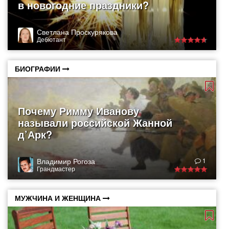
в новогодние праздники?
Светлана Проскурякова
Дебютант
БИОГРАФИИ
Почему Римму Иванову
называли российской Жанной
д’Арк?
Владимир Рогоза
1
Грандмастер
МУЖЧИНА И ЖЕНЩИНА