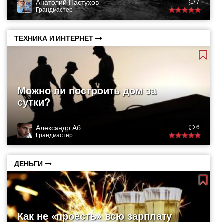
Анатолий Пастухов
7
Грандмастер
ТЕХНИКА И ИНТЕРНЕТ
Можно ли построить дом за
сутки?
Александр Аб
6
Грандмастер
ДЕНЬГИ
Как не «проесть» всю зарплату