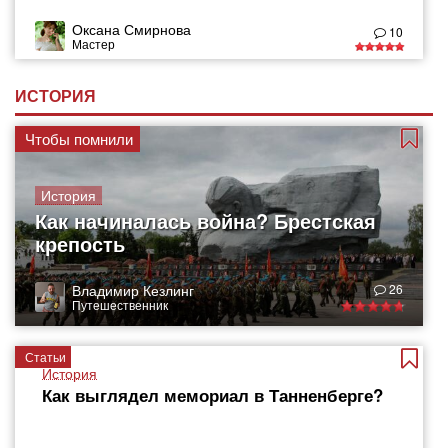
Оксана Смирнова
10
Мастер
ИСТОРИЯ
Чтобы помнили
История
Как начиналась война? Брестская
крепость
Владимир Кезлинг
26
Путешественник
Статьи
История
Как выглядел мемориал в Танненберге?