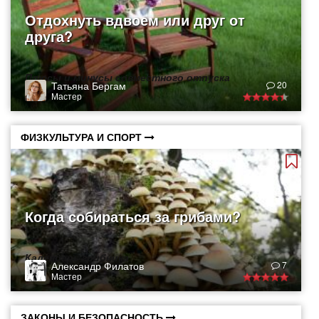
Отдохнуть вдвоем или друг от
друга?
Плюсы и минусы совместного отпуска
Татьяна Бергам
20
Мастер
ФИЗКУЛЬТУРА И СПОРТ
Когда собираться за грибами?
Календарь грибника
Александр Филатов
7
Мастер
ЗАКОНЫ И БЕЗОПАСНОСТЬ