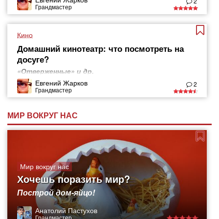
2
Грандмастер
Кино
Домашний кинотеатр: что посмотреть на
досуге?
«Отверженные» и др.
Евгений Жарков
2
Грандмастер
МИР ВОКРУГ НАС
Мир вокруг нас
Хочешь поразить мир?
Построй дом-яйцо!
Анатолий Пастухов
Грандмастер