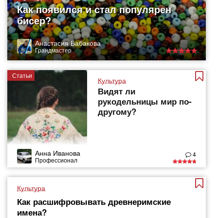
Как появился и стал популярен
бисер?
Анастасия Бабакова
Грандмастер
Статьи
Культура
Видят ли
рукодельницы мир по-
другому?
Анна Иванова
4
Профессионал
Культура
Как расшифровывать древнеримские
имена?