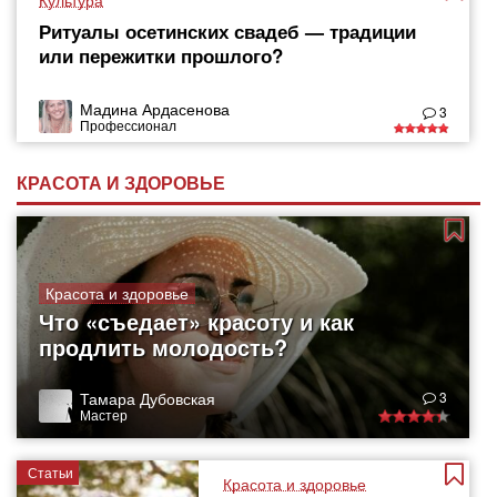
Культура
Ритуалы осетинских свадеб — традиции
или пережитки прошлого?
Мадина Ардасенова
3
Профессионал
КРАСОТА И ЗДОРОВЬЕ
Красота и здоровье
Что «съедает» красоту и как
продлить молодость?
Тамара Дубовская
3
Мастер
Статьи
Красота и здоровье