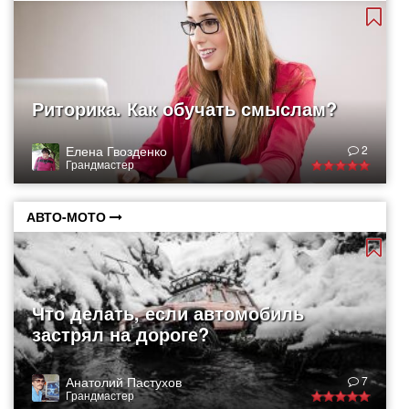
Риторика. Как обучать смыслам?
Елена Гвозденко
2
Грандмастер
АВТО-МОТО
Что делать, если автомобиль
застрял на дороге?
Анатолий Пастухов
7
Грандмастер