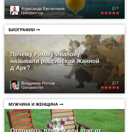
Александр Евстегнеев
1
Грандмастер
БИОГРАФИИ
Почему Римму Иванову
называли российской Жанной
д’Арк?
Владимир Рогоза
1
Грандмастер
МУЖЧИНА И ЖЕНЩИНА
Отдохнуть вдвоем или друг от