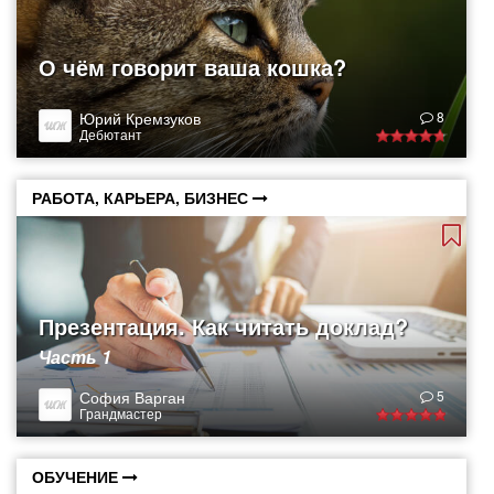
О чём говорит ваша кошка?
Юрий Кремзуков
8
Дебютант
РАБОТА, КАРЬЕРА, БИЗНЕС
Презентация. Как читать доклад?
Часть 1
София Варган
5
Грандмастер
ОБУЧЕНИЕ