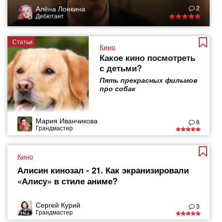
Алёна Лонкина
2
Дебютант
Статьи
Кино
Какое кино посмотреть
с детьми?
Пять прекрасных фильмов
про собак
Мария Иванчикова
6
Грандмастер
Кино
Алисин кинозал - 21. Как экранизировали
«Алису» в стиле аниме?
Сергей Курий
3
Грандмастер