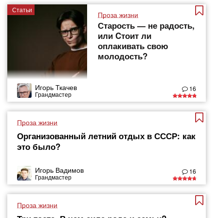
Статьи
Проза жизни
Старость — не радость,
или Cтоит ли
оплакивать свою
молодость?
Игорь Ткачев
16
Грандмастер
Проза жизни
Организованный летний отдых в СССР: как
это было?
Игорь Вадимов
16
Грандмастер
Проза жизни