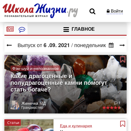
Войти
ГЛАВНОЕ
Выпуск от
/ понедельник
6
.09.
2021
Фэн-шуй и непознанное
Какие драгоценные и
полудрагоценные камни помогут
стать богаче?
Женечка МД
1
Грандмастер
Статьи
Еда и кулинария