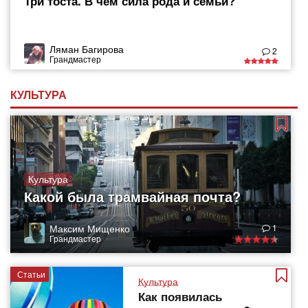
Три тоста. В чем сила рода и семьи?
Ляман Багирова
2
Грандмастер
КУЛЬТУРА
Культура
Какой была трамвайная почта?
Максим Мищенко
1
Грандмастер
Статьи
Культура
Как появилась