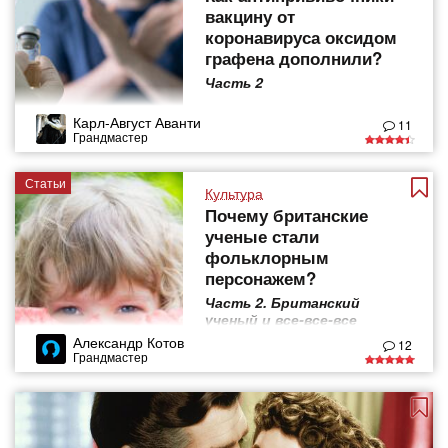
вакцину от
коронавируса оксидом
графена дополнили?
Часть 2
Карл-Август Аванти
11
Грандмастер
Статьи
Культура
Почему британские
ученые стали
фольклорным
персонажем?
Часть 2. Британский
ученый и все-все-все
Александр Котов
12
Грандмастер