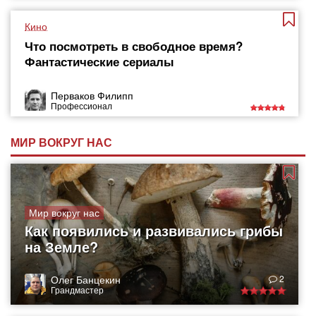
Кино
Что посмотреть в свободное время?
Фантастические сериалы
Перваков Филипп
Профессионал
МИР ВОКРУГ НАС
Мир вокруг нас
Как появились и развивались грибы
на Земле?
Олег Банцекин
2
Грандмастер