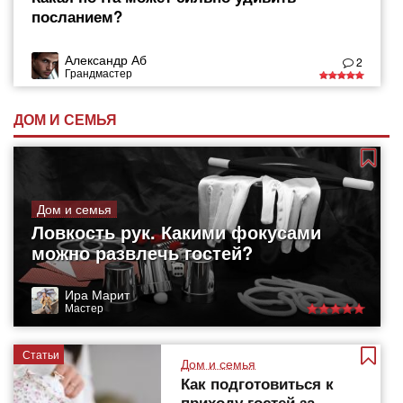
посланием?
Александр Аб
2
Грандмастер
ДОМ И СЕМЬЯ
Дом и семья
Ловкость рук. Какими фокусами
можно развлечь гостей?
Ира Марит
Мастер
Статьи
Дом и семья
Как подготовиться к
приходу гостей за