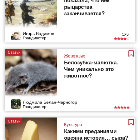
показала, что век
рыцарства
заканчивается?
Игорь Вадимов
6
Грандмастер
Статьи
Животные
Белозубка-малютка.
Чем уникально это
животное?
Людмила Белан-Черногор
Грандмастер
Статьи
Культура
Какими преданиями
овеяна история… сыра?