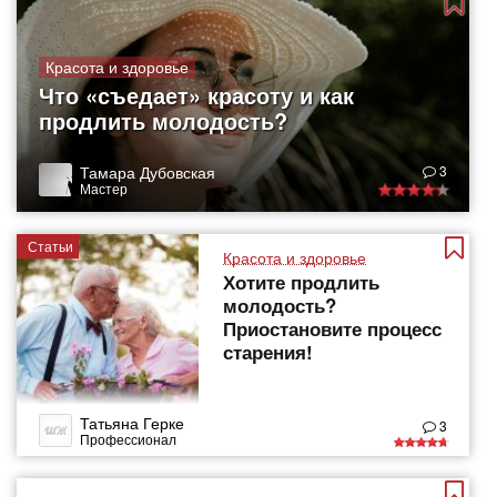
Красота и здоровье
Что «съедает» красоту и как
продлить молодость?
Тамара Дубовская
3
Мастер
Статьи
Красота и здоровье
Хотите продлить
молодость?
Приостановите процесс
старения!
Татьяна Герке
3
Профессионал