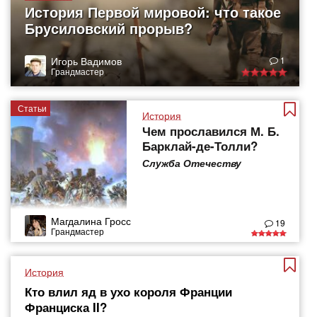
История Первой мировой: что такое
Брусиловский прорыв?
Игорь Вадимов
1
Грандмастер
Статьи
История
Чем прославился М. Б.
Барклай-де-Толли?
Служба Отечеству
Магдалина Гросс
19
Грандмастер
История
Кто влил яд в ухо короля Франции
Франциска II?