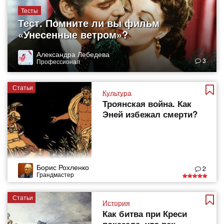
Тесты
Тест. Помните ли вы фильм
«Унесенные ветром»?
Александра Лебедева
3
Профессионал
Статьи
Культура
Троянская война. Как
Эней избежал смерти?
Борис Рохленко
2
Грандмастер
Статьи
История
Как битва при Креси