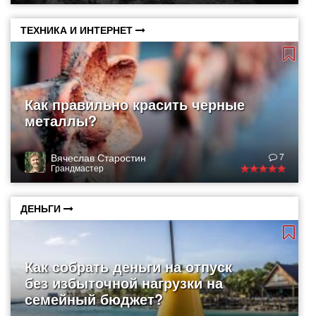
ТЕХНИКА И ИНТЕРНЕТ
Как правильно красить черные
металлы?
Вячеслав Старостин
7
Грандмастер
ДЕНЬГИ
Как собрать деньги на отпуск
без избыточной нагрузки на
семейный бюджет?