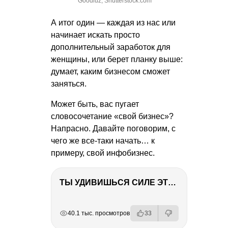
Goodluz, Shutterstock.com
А итог один — каждая из нас или
начинает искать просто
дополнительный заработок для
женщины, или берет планку выше:
думает, каким бизнесом сможет
заняться.
Может быть, вас пугает
словосочетание «свой бизнес»?
Напрасно. Давайте поговорим, с
чего же все-таки начать… к
примеру, свой инфобизнес.
ТЫ УДИВИШЬСЯ СИЛЕ ЭТО ЧЕЛОВЕКА! Блог о нашей поездке в Вышний Волочек
РЕКЛАМА
РЕКЛАМА
РЕКЛАМА
40.1 тыс. просмотров
33