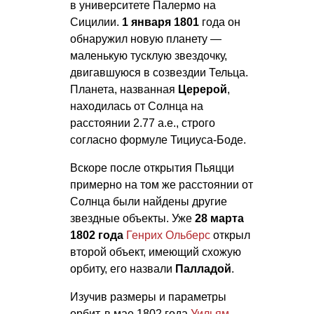
в университете Палермо на
Сицилии.
1 января 1801
года он
обнаружил новую планету —
маленькую тусклую звездочку,
двигавшуюся в созвездии Тельца.
Планета, названная
Церерой
,
находилась от Солнца на
расстоянии 2.77 а.е., строго
согласно формуле Тициуса-Боде.
Вскоре после открытия Пьяцци
примерно на том же расстоянии от
Солнца были найдены другие
звездные объекты. Уже
28 марта
1802 года
Генрих Ольберс
открыл
второй объект, имеющий схожую
орбиту, его назвали
Палладой
.
Изучив размеры и параметры
орбит, в мае 1802 года
Уильям