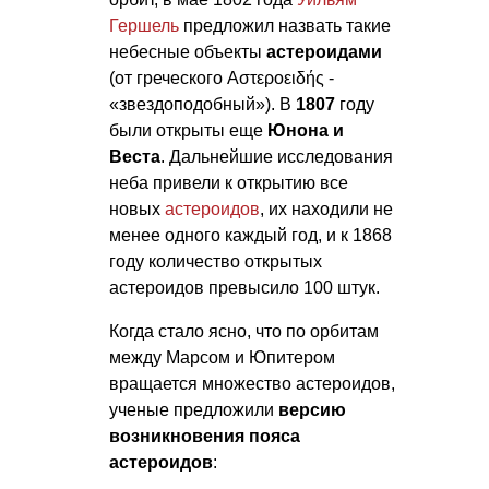
Гершель
предложил назвать такие
небесные объекты
астероидами
(от греческого Αστεροειδής -
«звездоподобный»). В
1807
году
были открыты еще
Юнона и
Веста
. Дальнейшие исследования
неба привели к открытию все
новых
астероидов
, их находили не
менее одного каждый год, и к 1868
году количество открытых
астероидов превысило 100 штук.
Когда стало ясно, что по орбитам
между Марсом и Юпитером
вращается множество астероидов,
ученые предложили
версию
возникновения пояса
астероидов
: