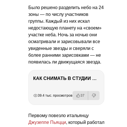
Было решено разделить небо на 24
зоны — по числу участников
группы. Каждый из них искал
недостающую планету на «своем»
участке неба. Ночь за ночью они
осматривали и зарисовывали все
увиденные звезды и сверяли с
более ранними зарисовками — не
появилась ли движущаяся звезда.
КАК СНИМАТЬ В СТУДИИ СО ВСПЫШКАМИ
РЕКЛАМА
РЕКЛАМА
РЕКЛАМА
РЕКЛАМА
39.4 тыс. просмотров
37
Первому повезло итальянцу
Джузеппе Пьяцци
, который работал