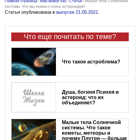
Главная страница
/
Мир вокруг нас
/
Статьи
/
Малые тела Солнечной
системы. Что мы знаем о поясе астероидов?
Статья опубликована в
выпуске 21.05.2021
Что еще почитать по теме?
Что такое астроблема?
Душа, богиня Психея и
астероид: что их
объединяет?
Малые тела Солнечной
системы. Что такое
кометы, метеоры и
почему Плутон — больше