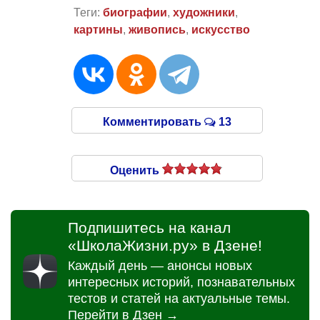
Теги:
биографии
,
художники
,
картины
,
живопись
,
искусство
Комментировать
13
Оценить
Подпишитесь на канал
«ШколаЖизни.ру» в Дзене!
Каждый день — анонсы новых
интересных историй, познавательных
тестов и статей на актуальные темы.
Перейти в Дзен →