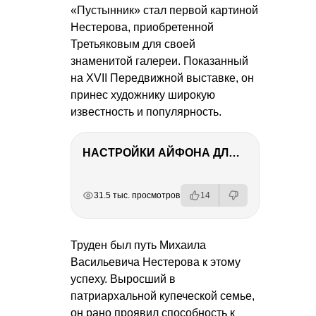
«Пустынник» стал первой картиной
Нестерова, приобретенной
Третьяковым для своей
знаменитой галереи. Показанный
на XVII Передвижной выставке, он
принес художнику широкую
известность и популярность.
НАСТРОЙКИ АЙФОНА ДЛЯ ФОТО И ВИДЕО
РЕКЛАМА
РЕКЛАМА
РЕКЛАМА
РЕКЛАМА
31.5 тыс. просмотров
14
Труден был путь Михаила
Васильевича Нестерова к этому
успеху. Выросший в
патриархальной купеческой семье,
он рано проявил способность к