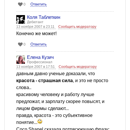
Ответить
0
Коля Таблеткин
Дебютант
13 ноября 2007 в 23:11
Сообщить модератору
Конечно же может!
Ответить
0
Елена Кузич
Профессионал
13 ноября 2007 в 17:51
Сообщить модератору
давным давно ученые доказали, что
красота - страшная сила
, и это не просто
слова..
красивому человеку и работу лучше
предложат, и зарплату скорее повысят, и
лицом фирмы сделают...
правда, красота - это субъективное
понятие...
Coco Shanel сказала потрясюющую фразу: