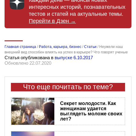
интересных историй, познавательных
тестов и статей на актуальные темы.
Перейти в Дзен →
Главная страница
/
Работа, карьера, бизнес
/
Статьи
/
Неужели наш
внешний вид способен влиять на успех в карьере? Что говорят ученые
Статья опубликована в
выпуске 6.10.2017
Обновлено 22.07.2020
Что еще почитать по теме?
Секрет молодости. Как
женщинам удается
выглядеть моложе своих
лет?